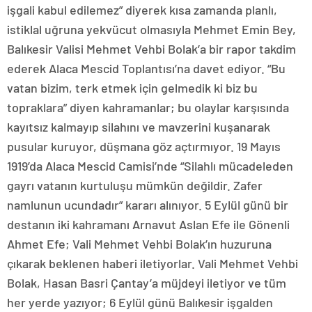
işgali kabul edilemez” diyerek kısa zamanda planlı,
istiklal uğruna yekvücut olmasıyla Mehmet Emin Bey,
Balıkesir Valisi Mehmet Vehbi Bolak’a bir rapor takdim
ederek Alaca Mescid Toplantısı’na davet ediyor. “Bu
vatan bizim, terk etmek için gelmedik ki biz bu
topraklara” diyen kahramanlar; bu olaylar karşısında
kayıtsız kalmayıp silahını ve mavzerini kuşanarak
pusular kuruyor, düşmana göz açtırmıyor. 19 Mayıs
1919’da Alaca Mescid Camisi’nde “Silahlı mücadeleden
gayrı vatanın kurtuluşu mümkün değildir. Zafer
namlunun ucundadır” kararı alınıyor. 5 Eylül günü bir
destanın iki kahramanı Arnavut Aslan Efe ile Gönenli
Ahmet Efe; Vali Mehmet Vehbi Bolak’ın huzuruna
çıkarak beklenen haberi iletiyorlar. Vali Mehmet Vehbi
Bolak, Hasan Basri Çantay’a müjdeyi iletiyor ve tüm
her yerde yazıyor; 6 Eylül günü Balıkesir işgalden