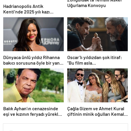
Uğurlama Konvoyu
Hadrianopolis Antik
Kenti’nde 2025 yılı kazı
sezonu başladı
Dünyaca ünlü yıldız Rihanna
Oscar’lı yıldızdan şok itiraf:
bakıcı sorusuna öyle bir yanıt
“Bu film asla
verdi ki! “35 yıl boyunca…”
yayınlanmamalıydı!”
Balık Ayhan’ın cenazesinde
Çağla Gizem ve Ahmet Kural
eşi ve kızının feryadı yürekleri
çiftinin minik oğulları Kemal, 1
dağladı: “Baba kalk canım
yaşına bastı! İşte doğum
yanıyor!”
gününden kareler!