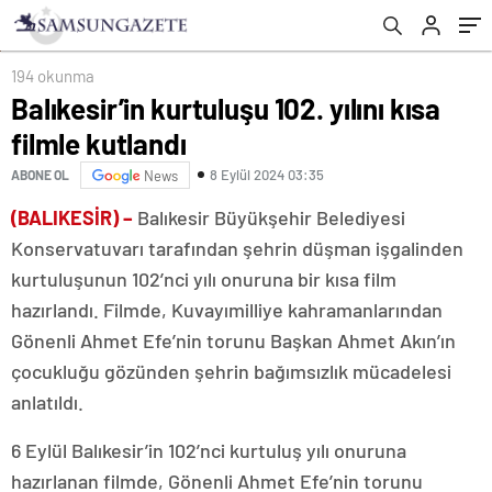
194 okunma
Balıkesir’in kurtuluşu 102. yılını kısa
filmle kutlandı
8 Eylül 2024 03:35
ABONE OL
News
(BALIKESİR) –
Balıkesir Büyükşehir Belediyesi
Konservatuvarı tarafından şehrin düşman işgalinden
kurtuluşunun 102’nci yılı onuruna bir kısa film
hazırlandı. Filmde, Kuvayımilliye kahramanlarından
Gönenli Ahmet Efe’nin torunu Başkan Ahmet Akın’ın
çocukluğu gözünden şehrin bağımsızlık mücadelesi
anlatıldı.
6 Eylül Balıkesir’in 102’nci kurtuluş yılı onuruna
hazırlanan filmde, Gönenli Ahmet Efe’nin torunu