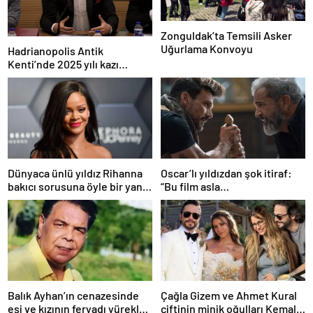
Zonguldak’ta Temsili Asker
Uğurlama Konvoyu
Hadrianopolis Antik
Kenti’nde 2025 yılı kazı
sezonu başladı
Dünyaca ünlü yıldız Rihanna
Oscar’lı yıldızdan şok itiraf:
bakıcı sorusuna öyle bir yanıt
“Bu film asla
verdi ki! “35 yıl boyunca…”
yayınlanmamalıydı!”
Balık Ayhan’ın cenazesinde
Çağla Gizem ve Ahmet Kural
eşi ve kızının feryadı yürekleri
çiftinin minik oğulları Kemal, 1