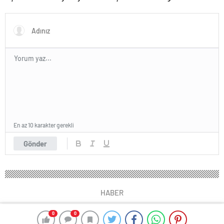
dağladı: “Baba kalk canım
yaşına bastı! İşte doğum
yanıyor!”
gününden kareler!
En az 10 karakter gerekli
Gönder
HABER
0
0