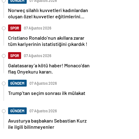
GÜNDEM
07 Ağustos 2026
Norweç silahlı kuvvetleri kadınlardan
oluşan özel kuvvetler eğitimlerini
başlattı.
SPOR
07 Ağustos 2026
Cristiano Ronaldo’nun akıllara zarar
tüm kariyerinin istatistiğini çıkardık !
SPOR
07 Ağustos 2026
Galatasaray’a kötü haber! Monaco’dan
flaş Onyekuru kararı.
GÜNDEM
07 Ağustos 2026
Trump’tan seçim sonrası ilk mülakat
GÜNDEM
07 Ağustos 2026
Avusturya başbakanı Sebastian Kurz
ile ilgili bilinmeyenler