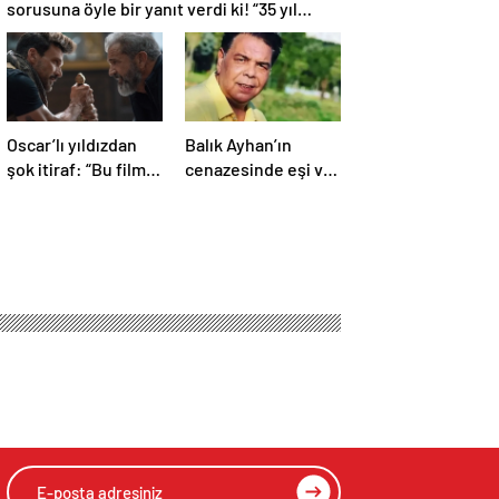
sorusuna öyle bir yanıt verdi ki! “35 yıl
boyunca…”
Oscar’lı yıldızdan
Balık Ayhan’ın
şok itiraf: “Bu film
cenazesinde eşi ve
asla
kızının feryadı
yayınlanmamalıydı!”
yürekleri dağladı:
“Baba kalk canım
yanıyor!”