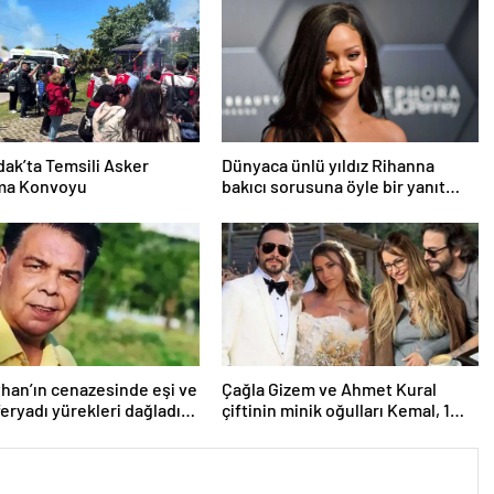
ak’ta Temsili Asker
Dünyaca ünlü yıldız Rihanna
ma Konvoyu
bakıcı sorusuna öyle bir yanıt
verdi ki! “35 yıl boyunca…”
yhan’ın cenazesinde eşi ve
Çağla Gizem ve Ahmet Kural
feryadı yürekleri dağladı:
çiftinin minik oğulları Kemal, 1
alk canım yanıyor!”
yaşına bastı! İşte doğum
gününden kareler!