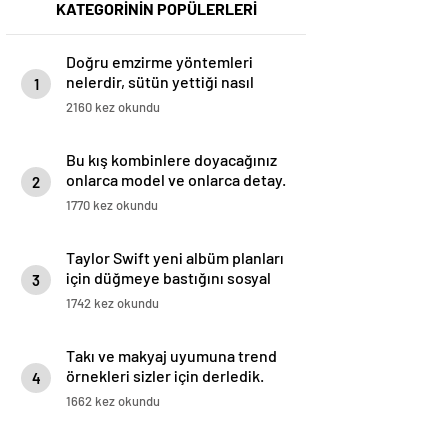
KATEGORİNİN POPÜLERLERİ
Doğru emzirme yöntemleri
nelerdir, sütün yettiği nasıl
1
anlaşılır?
2160 kez okundu
Bu kış kombinlere doyacağınız
onlarca model ve onlarca detay.
2
1770 kez okundu
Taylor Swift yeni albüm planları
için düğmeye bastığını sosyal
3
medyadan duyurdu!
1742 kez okundu
Takı ve makyaj uyumuna trend
örnekleri sizler için derledik.
4
1662 kez okundu