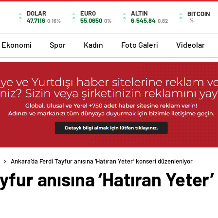
DOLAR
EURO
ALTIN
BITCOIN
47,7116
55,0650
6.545,84
%
0.16%
0%
0,82
Ekonomi
Spor
Kadın
Foto Galeri
Videolar
Ankara’da Ferdi Tayfur anısına ‘Hatıran Yeter’ konseri düzenleniyor
yfur anısına ‘Hatıran Yeter’