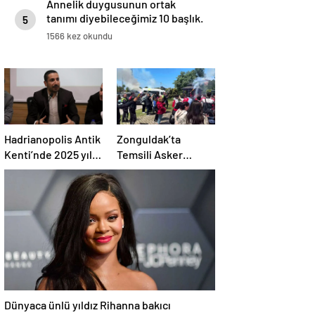
Annelik duygusunun ortak
tanımı diyebileceğimiz 10 başlık.
5
1566 kez okundu
Hadrianopolis Antik
Zonguldak’ta
Kenti’nde 2025 yılı
Temsili Asker
kazı sezonu başladı
Uğurlama Konvoyu
Dünyaca ünlü yıldız Rihanna bakıcı