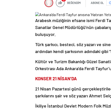
BEĞENDİM
ABONE OL
Arabesk müziğinin efsane ismi Ferdi Tay
Sanatlar Genel Müdürlüğü’nün çabalarıy
buluşuyor.
Türk şarkıcı, besteci, söz yazarı ve s
ardından kendi şarkısının adındaki gibi “
Kültür ve Turizm Bakanlığı Güzel Sana
Orkestrası Ada Ankara’da Ferdi Tayfur’
KONSER 21 NİSAN’DA
21 Nisan Pazartesi günü gerçekleştirile
şarkılarını şair ve söz yazarı Ahmet Selç
İkiliye İstanbul Devlet Modern Folk Müz