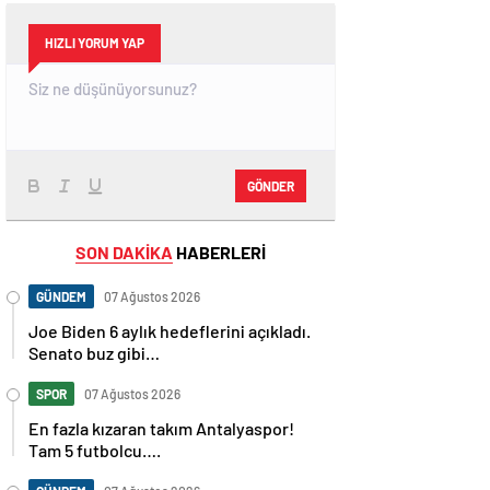
HIZLI YORUM YAP
GÖNDER
SON DAKİKA
HABERLERİ
GÜNDEM
07 Ağustos 2026
Joe Biden 6 aylık hedeflerini açıkladı.
Senato buz gibi…
SPOR
07 Ağustos 2026
En fazla kızaran takım Antalyaspor!
Tam 5 futbolcu….