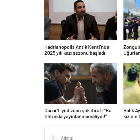
Hadrianopolis Antik Kenti’nde
Zonguld
2025 yılı kazı sezonu başladı
Uğurla
Oscar’lı yıldızdan şok itiraf: “Bu
Balık A
film asla yayınlanmamalıydı!”
kızının 
“Baba k