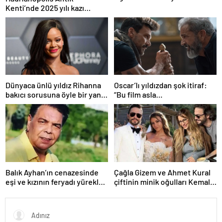
Kenti’nde 2025 yılı kazı
sezonu başladı
Dünyaca ünlü yıldız Rihanna
Oscar’lı yıldızdan şok itiraf:
bakıcı sorusuna öyle bir yanıt
“Bu film asla
verdi ki! “35 yıl boyunca…”
yayınlanmamalıydı!”
Balık Ayhan’ın cenazesinde
Çağla Gizem ve Ahmet Kural
eşi ve kızının feryadı yürekleri
çiftinin minik oğulları Kemal, 1
dağladı: “Baba kalk canım
yaşına bastı! İşte doğum
yanıyor!”
gününden kareler!