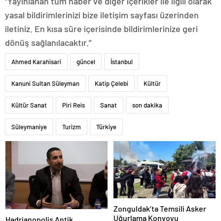
“Yayınlanan tüm haber ve diğer içerikler ile ilgili olarak
yasal bildirimlerinizi bize iletişim sayfası üzerinden
iletiniz. En kısa süre içerisinde bildirimlerinize geri
dönüş sağlanılacaktır.”
Ahmed Karahisari
güncel
İstanbul
Kanuni Sultan Süleyman
Katip Çelebi
Kültür
Kültür Sanat
Piri Reis
Sanat
son dakika
Süleymaniye
Turizm
Türkiye
Zonguldak’ta Temsili Asker
Uğurlama Konvoyu
Hadrianopolis Antik