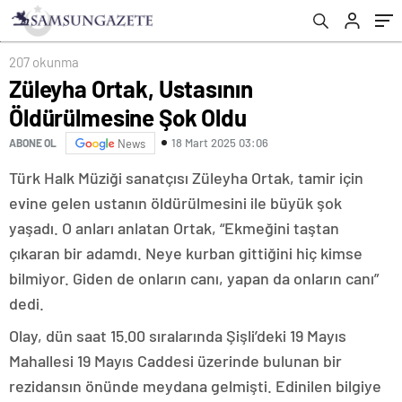
207 okunma
Züleyha Ortak, Ustasının
Öldürülmesine Şok Oldu
18 Mart 2025 03:06
ABONE OL
News
Türk Halk Müziği sanatçısı Züleyha Ortak, tamir için
evine gelen ustanın öldürülmesini ile büyük şok
yaşadı. O anları anlatan Ortak, “Ekmeğini taştan
çıkaran bir adamdı. Neye kurban gittiğini hiç kimse
bilmiyor. Giden de onların canı, yapan da onların canı”
dedi.
Olay, dün saat 15.00 sıralarında Şişli’deki 19 Mayıs
Mahallesi 19 Mayıs Caddesi üzerinde bulunan bir
rezidansın önünde meydana gelmişti. Edinilen bilgiye