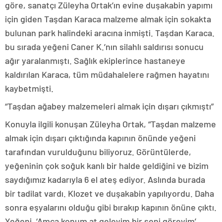
göre, sanatçı Züleyha Ortak’ın evine duşakabin yapımı
için giden Taşdan Karaca malzeme almak için sokakta
bulunan park halindeki aracına inmişti. Taşdan Karaca.
bu sırada yeğeni Caner K.’nın silahlı saldırısı sonucu
ağır yaralanmıştı. Sağlık ekiplerince hastaneye
kaldırılan Karaca, tüm müdahalelere rağmen hayatını
kaybetmişti.
“Taşdan ağabey malzemeleri almak için dışarı çıkmıştı”
Konuyla ilgili konuşan Züleyha Ortak, “Taşdan malzeme
almak için dışarı çıktığında kapının önünde yeğeni
tarafından vurulduğunu biliyoruz. Görüntülerde,
yeğeninin çok soğuk kanlı bir halde geldiğini ve bizim
saydığımız kadarıyla 6 el ateş ediyor. Aslında burada
bir tadilat vardı. Klozet ve duşakabin yapılıyordu. Daha
sonra eşyalarını olduğu gibi bırakıp kapının önüne çıktı.
Yeğeni, ‘Amca konum at geleyim bir seni göreyim’