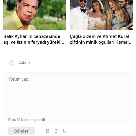
Balık Ayhan’ın cenazesinde
Çağla Gizem ve Ahmet Kural
eşi ve kızının feryadı yürekleri
çiftinin minik oğulları Kemal, 1
dağladı: “Baba kalk canım
yaşına bastı! İşte doğum
yanıyor!”
gününden kareler!
En az 10 karakter gerekli
Gönder