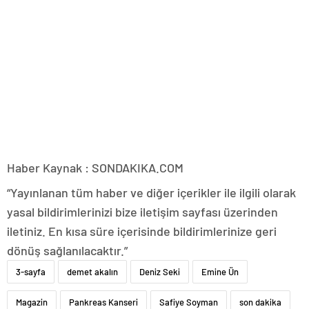
Haber Kaynak : SONDAKIKA.COM
“Yayınlanan tüm haber ve diğer içerikler ile ilgili olarak
yasal bildirimlerinizi bize iletişim sayfası üzerinden
iletiniz. En kısa süre içerisinde bildirimlerinize geri
dönüş sağlanılacaktır.”
3-sayfa
demet akalın
Deniz Seki
Emine Ün
Magazin
Pankreas Kanseri
Safiye Soyman
son dakika