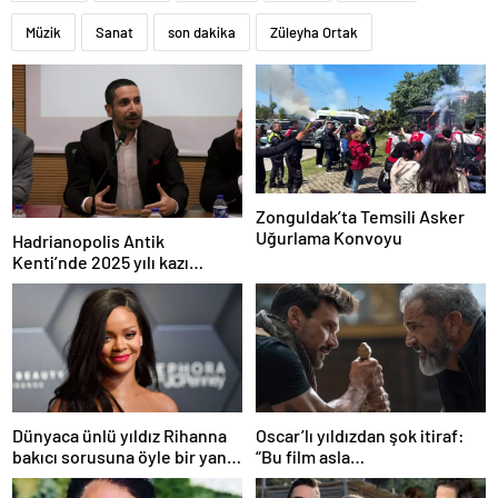
Müzik
Sanat
son dakika
Züleyha Ortak
Zonguldak’ta Temsili Asker
Uğurlama Konvoyu
Hadrianopolis Antik
Kenti’nde 2025 yılı kazı
sezonu başladı
Dünyaca ünlü yıldız Rihanna
Oscar’lı yıldızdan şok itiraf:
bakıcı sorusuna öyle bir yanıt
“Bu film asla
verdi ki! “35 yıl boyunca…”
yayınlanmamalıydı!”