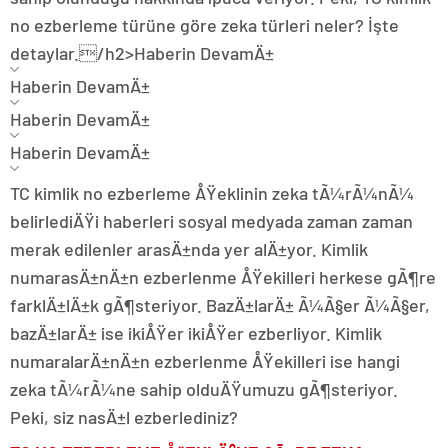
no ezberleme türüne göre zeka türleri neler? İşte
detaylar./h2>
Haberin DevamÄ±
Haberin DevamÄ±
Haberin DevamÄ±
Haberin DevamÄ±
TC kimlik no ezberleme ÅŸeklinin zeka tÃ¼rÃ¼nÃ¼
belirlediÄŸi haberleri sosyal medyada zaman zaman
merak edilenler arasÄ±nda yer alÄ±yor. Kimlik
numarasÄ±nÄ±n ezberlenme ÅŸekilleri herkese gÃ¶re
farklÄ±lÄ±k gÃ¶steriyor. BazÄ±larÄ± Ã¼Ã§er Ã¼Ã§er,
bazÄ±larÄ± ise ikiÅŸer ikiÅŸer ezberliyor. Kimlik
numaralarÄ±nÄ±n ezberlenme ÅŸekilleri ise hangi
zeka tÃ¼rÃ¼ne sahip olduÄŸumuzu gÃ¶steriyor.
Peki, siz nasÄ±l ezberlediniz?