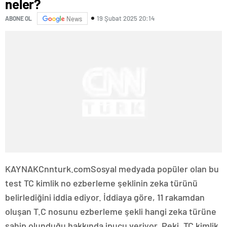
neler?
19 Şubat 2025 20:14
ABONE OL
News
KAYNAK
Cnnturk.com
Sosyal medyada popüler olan bu
test TC kimlik no ezberleme şeklinin zeka türünü
belirlediğini iddia ediyor. İddiaya göre, 11 rakamdan
oluşan T.C nosunu ezberleme şekli hangi zeka türüne
sahip olunduğu hakkında ipucu veriyor. Peki, TC kimlik