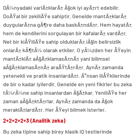
DÃ¼nyadaki varlÄ±klarÄ± Ã§ok iyi ayÄ±rt edebilir.
DoÄŸal bir zekiliÄŸe sahiptir. Genelde mantÄ±klarÄ±
duygularÄ±na gÃ¶re daha baskÄ±ndÄ±r. Hem hayatÄ±
hem de kendilerini sorgulayan bir kafalarÄ± vardÄ±r.
Net bir kiÅŸiliÄŸe sahip olduklarÄ± iÃ§in belirsizlik
onlarÄ± kÃ¶tÃ¼ olarak etkiler. O yÃ¼zden her ÅŸeyin
mantÄ±klÄ± aÃ§Ä±klamasÄ±nÄ± yani bilimsel
aÃ§Ä±klamasÄ±nÄ± araÅŸtÄ±rÄ±r. AynÄ± zamanda
yetenekli ve pratik insanlardÄ±r. Ä°nsan iliÅŸkilerinde
de bir o kadar iyilerdir. Genelde en yeni fikirler bu zeka
tÃ¼rÃ¼ne sahip insanlardan Ã§Ä±kar. YeniliÄŸe her
zaman aÃ§Ä±ktÄ±rlar. AynÄ± zamanda da Ã§ok
meraklÄ±lardÄ±r. Her ÅŸeyi bilmek isterler.
2+2+2+2+3 (Analitik zeka)
Bu zeka tipine sahip birey klasik IQ testlerinde