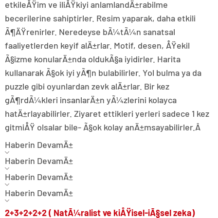
etkileÅŸim ve iliÅŸkiyi anlamlandÄ±rabilme
becerilerine sahiptirler. Resim yaparak, daha etkili
Ã¶ÄŸrenirler. Neredeyse bÃ¼tÃ¼n sanatsal
faaliyetlerden keyif alÄ±rlar. Motif, desen, ÅŸekil
Ã§izme konularÄ±nda oldukÃ§a iyidirler. Harita
kullanarak Ã§ok iyi yÃ¶n bulabilirler. Yol bulma ya da
puzzle gibi oyunlardan zevk alÄ±rlar. Bir kez
gÃ¶rdÃ¼kleri insanlarÄ±n yÃ¼zlerini kolayca
hatÄ±rlayabilirler. Ziyaret ettikleri yerleri sadece 1 kez
gitmiÅŸ olsalar bile- Ã§ok kolay anÄ±msayabilirler.Â
Haberin DevamÄ±
Haberin DevamÄ±
Haberin DevamÄ±
Haberin DevamÄ±
2+3+2+2+2 ( NatÃ¼ralist ve kiÅŸisel-iÃ§sel zeka)