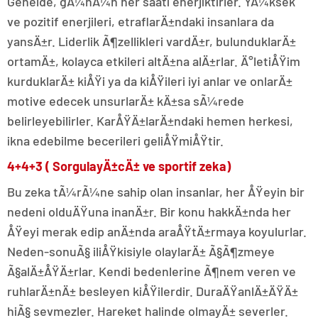
Genelde, gÃ¼nÃ¼n her saati enerjiktirler. YÃ¼ksek
ve pozitif enerjileri, etraflarÄ±ndaki insanlara da
yansÄ±r. Liderlik Ã¶zellikleri vardÄ±r, bulunduklarÄ±
ortamÄ±, kolayca etkileri altÄ±na alÄ±rlar. Ä°letiÅŸim
kurduklarÄ± kiÅŸi ya da kiÅŸileri iyi anlar ve onlarÄ±
motive edecek unsurlarÄ± kÄ±sa sÃ¼rede
belirleyebilirler. KarÅŸÄ±larÄ±ndaki hemen herkesi,
ikna edebilme becerileri geliÅŸmiÅŸtir.
4+4+3 ( SorgulayÄ±cÄ± ve sportif zeka)
Bu zeka tÃ¼rÃ¼ne sahip olan insanlar, her ÅŸeyin bir
nedeni olduÄŸuna inanÄ±r. Bir konu hakkÄ±nda her
ÅŸeyi merak edip anÄ±nda araÅŸtÄ±rmaya koyulurlar.
Neden-sonuÃ§ iliÅŸkisiyle olaylarÄ± Ã§Ã¶zmeye
Ã§alÄ±ÅŸÄ±rlar. Kendi bedenlerine Ã¶nem veren ve
ruhlarÄ±nÄ± besleyen kiÅŸilerdir. DuraÄŸanlÄ±ÄŸÄ±
hiÃ§ sevmezler. Hareket halinde olmayÄ± severler.