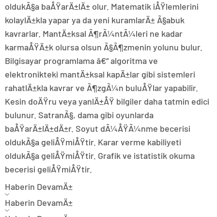
oldukÃ§a baÅŸarÄ±lÄ± olur. Matematik iÅŸlemlerini
kolaylÄ±kla yapar ya da yeni kuramlarÄ± Ã§abuk
kavrarlar. MantÄ±ksal Ã¶rÃ¼ntÃ¼leri ne kadar
karmaÅŸÄ±k olursa olsun Ã§Ã¶zmenin yolunu bulur.
Bilgisayar programlama â€“ algoritma ve
elektronikteki mantÄ±ksal kapÄ±lar gibi sistemleri
rahatlÄ±kla kavrar ve Ã¶zgÃ¼n buluÅŸlar yapabilir.
Kesin doÄŸru veya yanlÄ±ÅŸ bilgiler daha tatmin edici
bulunur. SatranÃ§, dama gibi oyunlarda
baÅŸarÄ±lÄ±dÄ±r. Soyut dÃ¼ÅŸÃ¼nme becerisi
oldukÃ§a geliÅŸmiÅŸtir. Karar verme kabiliyeti
oldukÃ§a geliÅŸmiÅŸtir. Grafik ve istatistik okuma
becerisi geliÅŸmiÅŸtir.
Haberin DevamÄ±
Haberin DevamÄ±