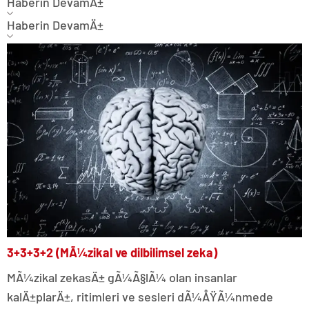
Haberin DevamÄ±
Haberin DevamÄ±
3+3+3+2 (MÃ¼zikal ve dilbilimsel zeka)
MÃ¼zikal zekasÄ± gÃ¼Ã§lÃ¼ olan insanlar
kalÄ±plarÄ±, ritimleri ve sesleri dÃ¼ÅŸÃ¼nmede