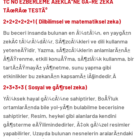
TC NO EZBERLEME ÅžEKLÄ°NE GÃ–RE ZEKA
TÃœRÃœ TESTÄ°
2+2+2+2+2+1 ( Dilbilimsel ve matematiksel zeka)
Bu beceri insanda bulunan en Ã¼stÃ¼n, en yaygÄ±n
zekÃ¢ tÃ¼rÃ¼dÃ¼r. SÃ¶zcÃ¼kleri ve dili kullanma
yeteneÄŸidir. Yazma, sÃ¶zcÃ¼klerin anlamlarÄ±nÄ±
Ã¶ÄŸrenme, etkili konuÅŸma, sÃ¶zlÃ¼k kullanma, bir
tartÄ±ÅŸmayÄ± yÃ¶netme, sunu yapma gibi
etkinlikler bu zekanÄ±n kapsamÄ± iÃ§indedir.Â
2+3+3+3 ( Sosyal ve gÃ¶rsel zeka)
YÃ¼ksek hayal gÃ¼cÃ¼ne sahiptirler. BoÅŸluk
ortamlarÄ±nda bile yol-yÃ¶n bulabilme becerisine
sahiptirler. Resim, heykel gibi alanlarda kendini
gÃ¶sterme eÄŸilimindedirler. Ã‡ok gÃ¼zel resimler
yapabilirler. Uzayda bulunan nesnelerin aralarÄ±ndaki