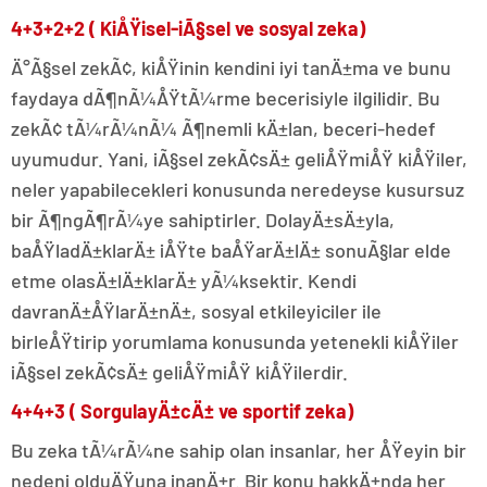
4+3+2+2 ( KiÅŸisel-iÃ§sel ve sosyal zeka)
Ä°Ã§sel zekÃ¢, kiÅŸinin kendini iyi tanÄ±ma ve bunu
faydaya dÃ¶nÃ¼ÅŸtÃ¼rme becerisiyle ilgilidir. Bu
zekÃ¢ tÃ¼rÃ¼nÃ¼ Ã¶nemli kÄ±lan, beceri-hedef
uyumudur. Yani, iÃ§sel zekÃ¢sÄ± geliÅŸmiÅŸ kiÅŸiler,
neler yapabilecekleri konusunda neredeyse kusursuz
bir Ã¶ngÃ¶rÃ¼ye sahiptirler. DolayÄ±sÄ±yla,
baÅŸladÄ±klarÄ± iÅŸte baÅŸarÄ±lÄ± sonuÃ§lar elde
etme olasÄ±lÄ±klarÄ± yÃ¼ksektir. Kendi
davranÄ±ÅŸlarÄ±nÄ±, sosyal etkileyiciler ile
birleÅŸtirip yorumlama konusunda yetenekli kiÅŸiler
iÃ§sel zekÃ¢sÄ± geliÅŸmiÅŸ kiÅŸilerdir.
4+4+3 ( SorgulayÄ±cÄ± ve sportif zeka)
Bu zeka tÃ¼rÃ¼ne sahip olan insanlar, her ÅŸeyin bir
nedeni olduÄŸuna inanÄ±r. Bir konu hakkÄ±nda her