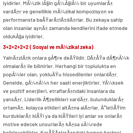
iyidirler. MÃ¼zik iÃ§in gÃ¼Ã§lÃ¼ bir uyumlarÄ±
vardÄ±r ve genellikle mÃ¼zikal kompozisyon ve
performansta baÅŸarÄ±lÄ±dÄ±rlar. Bu zekaya sahip
olan insanlar aynÄ± zamanda kendilerini ifade etmede
oldukÃ§a iyidirler.
3+2+2+2+2 ( Sosyal ve mÃ¼zikal zeka)
YalnÄ±zlÄ±k onlara gÃ¶re deÄŸildir. DÄ±ÅŸa dÃ¶nÃ¼k
olmalarÄ± ile bilinirler. Herhangi bir toplulukta en
popÃ¼ler olan, yokluÄŸu hissedilenler onlardÄ±r.
Genelde, gÃ¼nÃ¼n her saati enerjiktirler. YÃ¼ksek
ve pozitif enerjileri, etraflarÄ±ndaki insanlara da
yansÄ±r. Liderlik Ã¶zellikleri vardÄ±r, bulunduklarÄ±
ortamÄ±, kolayca etkileri altÄ±na alÄ±rlar. Ä°letiÅŸim
kurduklarÄ± kiÅŸi ya da kiÅŸileri iyi anlar ve onlarÄ±
motive edecek unsurlarÄ± kÄ±sa sÃ¼rede
belirleyebilirler. KarÅŸÄ±larÄ±ndaki hemen herkesi,