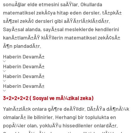
sonuÃ§lar elde etmesini saÄŸlar. Okullarda
matematiksel zekÃ¢ya hitap eden dersler, tÄ±pkÄ±
sÃ¶zel zekÃ¢ dersleri gibi aÄŸÄ±rlÄ±klÄ±dÄ±r.
SayÄ±sal alanda, sayÄ±sal mesleklerde kendilerini
kanÄ±tlamÄ±ÅŸ kiÅŸilerin matematiksel zekÃ¢sÄ±
Ã¶n plandadÄ±r.
Haberin DevamÄ±
Haberin DevamÄ±
Haberin DevamÄ±
Haberin DevamÄ±
3+2+2+2+2 ( Sosyal ve mÃ¼zikal zeka)
YalnÄ±zlÄ±k onlara gÃ¶re deÄŸildir. DÄ±ÅŸa dÃ¶nÃ¼k
olmalarÄ± ile bilinirler. Herhangi bir toplulukta en
popÃ¼ler olan, yokluÄŸu hissedilenler onlardÄ±r.