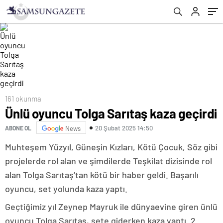
161 okunma
Ünlü oyuncu Tolga Sarıtaş kaza geçirdi
20 Şubat 2025 14:50
ABONE OL
News
Muhteşem Yüzyıl, Güneşin Kızları, Kötü Çocuk, Söz gibi
projelerde rol alan ve şimdilerde Teşkilat dizisinde rol
alan Tolga Sarıtaş’tan kötü bir haber geldi. Başarılı
oyuncu, set yolunda kaza yaptı.
Geçtiğimiz yıl Zeynep Mayruk ile dünyaevine giren ünlü
oyuncu Tolga Sarıtaş, sete giderken kaza yaptı. 2.