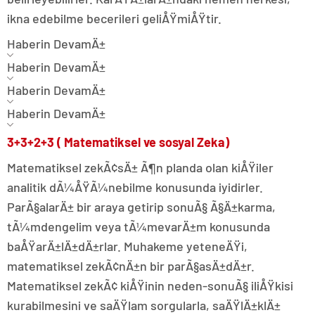
ikna edebilme becerileri geliÅŸmiÅŸtir.
Haberin DevamÄ±
Haberin DevamÄ±
Haberin DevamÄ±
Haberin DevamÄ±
3+3+2+3 ( Matematiksel ve sosyal Zeka)
Matematiksel zekÃ¢sÄ± Ã¶n planda olan kiÅŸiler
analitik dÃ¼ÅŸÃ¼nebilme konusunda iyidirler.
ParÃ§alarÄ± bir araya getirip sonuÃ§ Ã§Ä±karma,
tÃ¼mdengelim veya tÃ¼mevarÄ±m konusunda
baÅŸarÄ±lÄ±dÄ±rlar. Muhakeme yeteneÄŸi,
matematiksel zekÃ¢nÄ±n bir parÃ§asÄ±dÄ±r.
Matematiksel zekÃ¢ kiÅŸinin neden-sonuÃ§ iliÅŸkisi
kurabilmesini ve saÄŸlam sorgularla, saÄŸlÄ±klÄ±