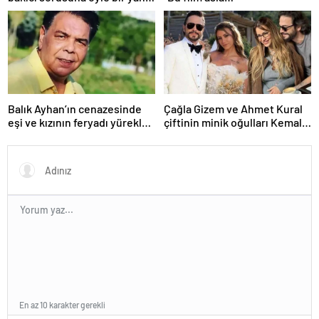
verdi ki! “35 yıl boyunca…”
yayınlanmamalıydı!”
Balık Ayhan’ın cenazesinde
Çağla Gizem ve Ahmet Kural
eşi ve kızının feryadı yürekleri
çiftinin minik oğulları Kemal, 1
dağladı: “Baba kalk canım
yaşına bastı! İşte doğum
yanıyor!”
gününden kareler!
En az 10 karakter gerekli