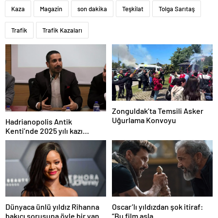
Kaza
Magazin
son dakika
Teşkilat
Tolga Sarıtaş
Trafik
Trafik Kazaları
Zonguldak’ta Temsili Asker
Uğurlama Konvoyu
Hadrianopolis Antik
Kenti’nde 2025 yılı kazı
sezonu başladı
Dünyaca ünlü yıldız Rihanna
Oscar’lı yıldızdan şok itiraf:
bakıcı sorusuna öyle bir yanıt
“Bu film asla