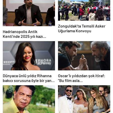
Zonguldak’ta Temsili Asker
Uğurlama Konvoyu
Hadrianopolis Antik
Kenti’nde 2025 yılı kazı
sezonu başladı
Dünyaca ünlü yıldız Rihanna
Oscar’lı yıldızdan şok itiraf:
bakıcı sorusuna öyle bir yanıt
“Bu film asla
verdi ki! “35 yıl boyunca…”
yayınlanmamalıydı!”