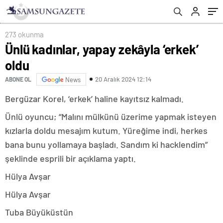
273 okunma
Ünlü kadınlar, yapay zekâyla ‘erkek’
oldu
20 Aralık 2024 12:14
ABONE OL
News
Bergüzar Korel, ‘erkek’ haline kayıtsız kalmadı.
Ünlü oyuncu; “Malını mülkünü üzerime yapmak isteyen
kızlarla doldu mesajım kutum. Yüreğime indi, herkes
bana bunu yollamaya başladı. Sandım ki hacklendim”
şeklinde esprili bir açıklama yaptı.
Hülya Avşar
Hülya Avşar
Tuba Büyüküstün