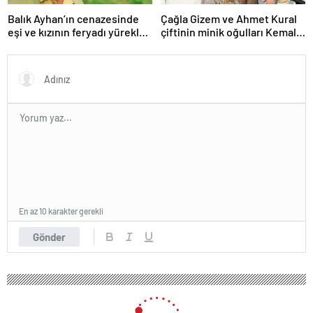
Balık Ayhan’ın cenazesinde
Çağla Gizem ve Ahmet Kural
eşi ve kızının feryadı yürekleri
çiftinin minik oğulları Kemal, 1
dağladı: “Baba kalk canım
yaşına bastı! İşte doğum
yanıyor!”
gününden kareler!
En az 10 karakter gerekli
Gönder