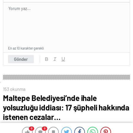
En az 10 karakter gerekli
Gönder
153 okunma
Maltepe Belediyesi’nde ihale
yolsuzluğu iddiası: 17 şüpheli hakkında
istenen cezalar…
19 Şubat 2025 03:38
ABONE OL
News
0
0
0
0