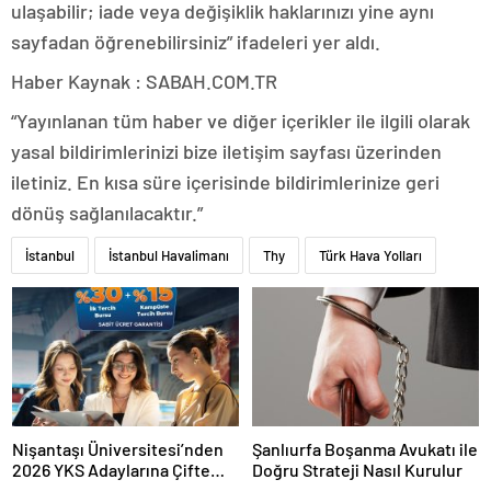
ulaşabilir; iade veya değişiklik haklarınızı yine aynı
sayfadan öğrenebilirsiniz” ifadeleri yer aldı.
Haber Kaynak : SABAH.COM.TR
“Yayınlanan tüm haber ve diğer içerikler ile ilgili olarak
yasal bildirimlerinizi bize iletişim sayfası üzerinden
iletiniz. En kısa süre içerisinde bildirimlerinize geri
dönüş sağlanılacaktır.”
İstanbul
İstanbul Havalimanı
Thy
Türk Hava Yolları
Nişantaşı Üniversitesi’nden
Şanlıurfa Boşanma Avukatı ile
2026 YKS Adaylarına Çifte
Doğru Strateji Nasıl Kurulur
Güvence: Sabit Ücret ve