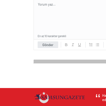
En az 10 karakter gerekli
Gönder
Samsun Haber Gazetesi
Genel
Irak’ın kuzeyinde 
Irak’ın kuzeyinde 2