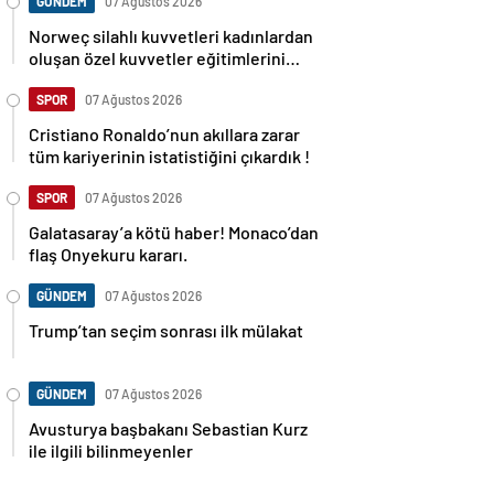
GÜNDEM
07 Ağustos 2026
Norweç silahlı kuvvetleri kadınlardan
oluşan özel kuvvetler eğitimlerini
başlattı.
SPOR
07 Ağustos 2026
Cristiano Ronaldo’nun akıllara zarar
tüm kariyerinin istatistiğini çıkardık !
SPOR
07 Ağustos 2026
Galatasaray’a kötü haber! Monaco’dan
flaş Onyekuru kararı.
GÜNDEM
07 Ağustos 2026
Trump’tan seçim sonrası ilk mülakat
GÜNDEM
07 Ağustos 2026
Avusturya başbakanı Sebastian Kurz
ile ilgili bilinmeyenler