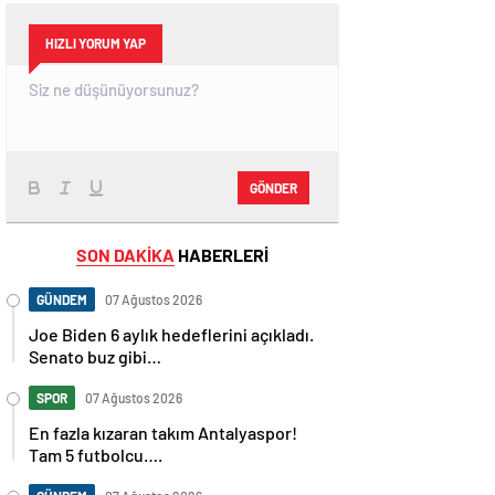
HIZLI YORUM YAP
GÖNDER
SON DAKİKA
HABERLERİ
GÜNDEM
07 Ağustos 2026
Joe Biden 6 aylık hedeflerini açıkladı.
Senato buz gibi…
SPOR
07 Ağustos 2026
En fazla kızaran takım Antalyaspor!
Tam 5 futbolcu….