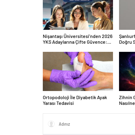
Nişantaşı Üniversitesi’nden 2026
Şanlıur
YKS Adaylarına Çifte Güvence:
Doğru S
Sabit Ücret ve Kesintisiz Burs
Ortopodoloji İle Diyabetik Ayak
Zihnin G
Yarası Tedavisi
Nasılne