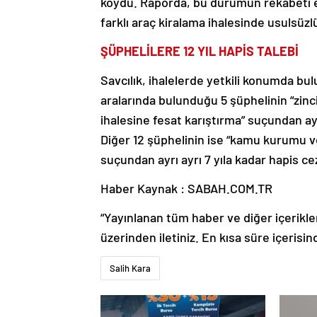
koydu. Raporda, bu durumun rekabeti en
farklı araç kiralama ihalesinde usulsüzl
ŞÜPHELİLERE 12 YIL HAPİS TALEBİ
Savcılık, ihalelerde yetkili konumda bu
aralarında bulunduğu 5 şüphelinin “zin
ihalesine fesat karıştırma” suçundan ayrı
Diğer 12 şüphelinin ise “kamu kurumu ve
suçundan ayrı ayrı 7 yıla kadar hapis cez
Haber Kaynak : SABAH.COM.TR
“Yayınlanan tüm haber ve diğer içerikler i
üzerinden iletiniz. En kısa süre içerisin
Salih Kara