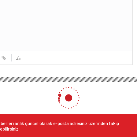
2 PKK’lı terörist etkisiz!
 PKK’lı terörist etkisiz!