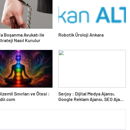
fa Boşanma Avukatı ile
Robotik Üroloji Ankara
trateji Nasıl Kurulur
izemli Sınırları ve Ötesi :
Serjoy : Dijital Medya Ajansı,
dir.com
Google Reklam Ajansı, SEO Ajansı
ve Web Tasarım Ajansı