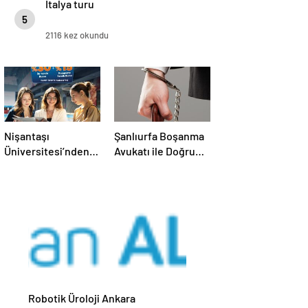
İtalya turu
5
2116 kez okundu
Nişantaşı
Şanlıurfa Boşanma
Üniversitesi’nden
Avukatı ile Doğru
2026 YKS
Strateji Nasıl
Adaylarına Çifte
Kurulur
Güvence: Sabit
Ücret ve Kesintisiz
Burs
Robotik Üroloji Ankara