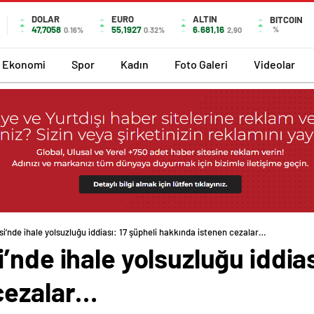
DOLAR
EURO
ALTIN
BITCOIN
47,7058
55,1927
6.681,16
%
0.16%
0.32%
2,90
Ekonomi
Spor
Kadın
Foto Galeri
Videolar
i’nde ihale yolsuzluğu iddiası: 17 şüpheli hakkında istenen cezalar…
’nde ihale yolsuzluğu iddias
cezalar…