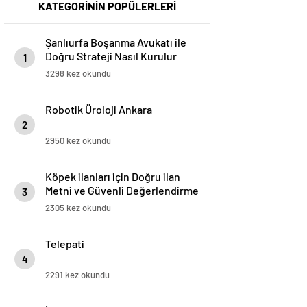
KATEGORİNİN POPÜLERLERİ
Şanlıurfa Boşanma Avukatı ile
Doğru Strateji Nasıl Kurulur
1
3298 kez okundu
Robotik Üroloji Ankara
2
2950 kez okundu
Köpek ilanları için Doğru ilan
Metni ve Güvenli Değerlendirme
3
Rehberi
2305 kez okundu
Telepati
4
2291 kez okundu