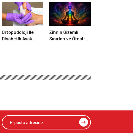
Ortopodoloji İle
Zihnin Gizemli
Diyabetik Ayak
Sınırları ve Ötesi :
Yarası Tedavisi
Nasılnedir.com
HIZLI YORUM YAP