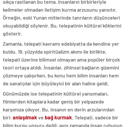
sıkça rastlanan bu tema, insanların birbirleriyle
kelimeler olmadan iletişim kurma arzusunu yansıtır.
Örneğin, eski Yunan mitlerinde tanrıların düşünceleri
okuyabildiği söylenir. Bu, telepatinin kültürel köklerini
gösterir.
Zamanla, telepati kavramı edebiyatta da kendine yer
buldu. 19. yüzyılda spiritüalizm akımı ile birlikte,
telepati üzerine bilimsel olmayan ama popüler birçok
teori ortaya atıldı. İnsanlar, zihinsel bağların gizemini
çözmeye çalışırken, bu konu hem bilim insanları hem
de sanatçılar için büyüleyici bir alan haline geldi.
Günümüzde ise telepatinin kültürel yansımaları,
filmlerden kitaplara kadar geniş bir yelpazede
karşımıza çıkıyor. Bu, insanın en derin arzularından
biri:
anlaşılmak
ve
bağ kurmak
. Telepati, sadece bir
bilim kurgu unsuru değil; aynı zamanda insan ruhunun