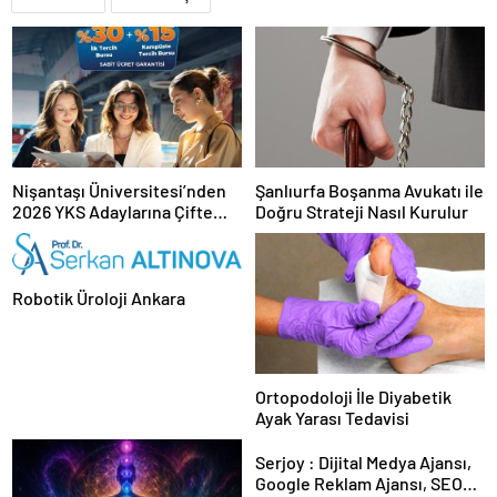
Nişantaşı Üniversitesi’nden
Şanlıurfa Boşanma Avukatı ile
2026 YKS Adaylarına Çifte
Doğru Strateji Nasıl Kurulur
Güvence: Sabit Ücret ve
Kesintisiz Burs
Robotik Üroloji Ankara
Ortopodoloji İle Diyabetik
Ayak Yarası Tedavisi
Serjoy : Dijital Medya Ajansı,
Google Reklam Ajansı, SEO