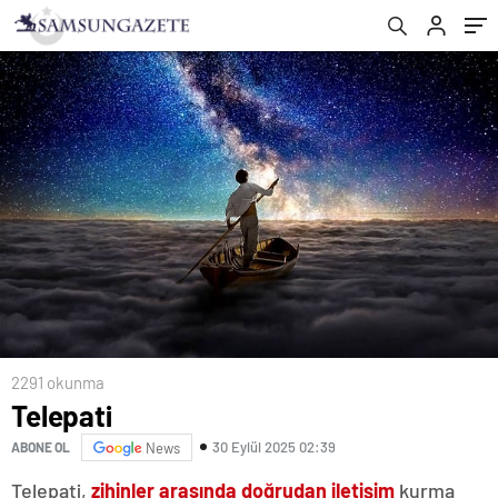
2291 okunma
Telepati
30 Eylül 2025 02:39
ABONE OL
News
Telepati,
zihinler arasında doğrudan iletişim
kurma