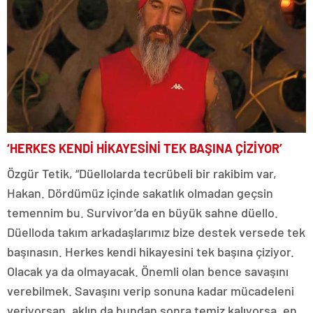
‘HERKES KENDİ HİKAYESİNİ TEK BAŞINA ÇİZİYOR’
Özgür Tetik, “Düellolarda tecrübeli bir rakibim var,
Hakan. Dördümüz içinde sakatlık olmadan geçsin
temennim bu. Survivor’da en büyük sahne düello.
Düelloda takım arkadaşlarımız bize destek versede tek
başınasın. Herkes kendi hikayesini tek başına çiziyor.
Olacak ya da olmayacak. Önemli olan bence savaşını
verebilmek. Savaşını verip sonuna kadar mücadeleni
veriyorsan, aklın da bundan sonra temiz kalıyorsa, en