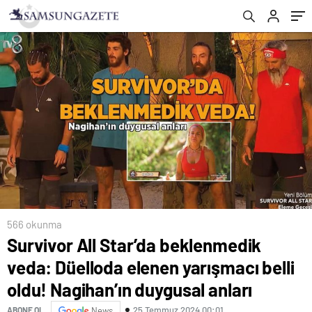
Nagihan’ın duygusal anları
566 okunma
Survivor All Star’da beklenmedik
veda: Düelloda elenen yarışmacı belli
oldu! Nagihan’ın duygusal anları
25 Temmuz 2024 00:01
ABONE OL
News