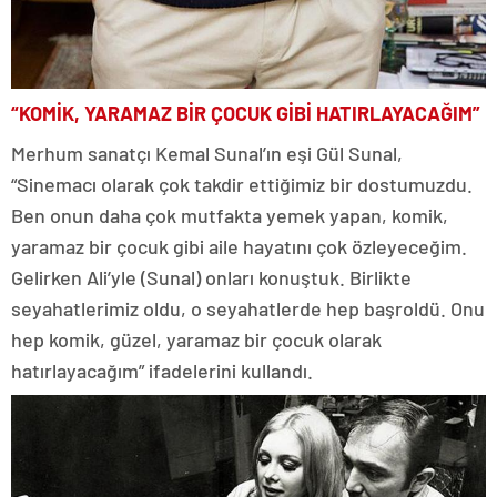
“KOMİK, YARAMAZ BİR ÇOCUK GİBİ HATIRLAYACAĞIM”
Merhum sanatçı Kemal Sunal’ın eşi Gül Sunal,
“Sinemacı olarak çok takdir ettiğimiz bir dostumuzdu.
Ben onun daha çok mutfakta yemek yapan, komik,
yaramaz bir çocuk gibi aile hayatını çok özleyeceğim.
Gelirken Ali’yle (Sunal) onları konuştuk. Birlikte
seyahatlerimiz oldu, o seyahatlerde hep başroldü. Onu
hep komik, güzel, yaramaz bir çocuk olarak
hatırlayacağım” ifadelerini kullandı.