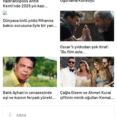
Uğurlama Konvoyu
Hadrianopolis Antik
Kenti’nde 2025 yılı kazı
sezonu başladı
Dünyaca ünlü yıldız Rihanna
bakıcı sorusuna öyle bir yanıt
verdi ki! “35 yıl boyunca…”
Oscar’lı yıldızdan şok itiraf:
“Bu film asla
yayınlanmamalıydı!”
Balık Ayhan’ın cenazesinde
Çağla Gizem ve Ahmet Kural
eşi ve kızının feryadı yürekleri
çiftinin minik oğulları Kemal, 1
dağladı: “Baba kalk canım
yaşına bastı! İşte doğum
yanıyor!”
gününden kareler!