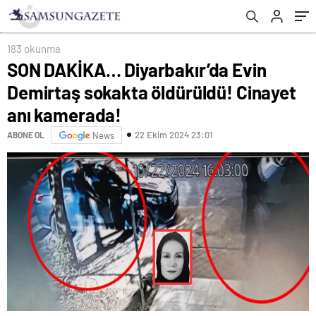
183 okunma
SON DAKİKA… Diyarbakır’da Evin
Demirtaş sokakta öldürüldü! Cinayet
anı kamerada!
22 Ekim 2024 23:01
ABONE OL
News