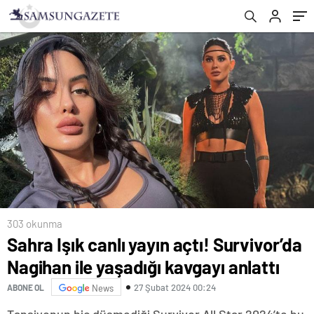
303 okunma
Sahra Işık canlı yayın açtı! Survivor’da
Nagihan ile yaşadığı kavgayı anlattı
27 Şubat 2024 00:24
ABONE OL
News