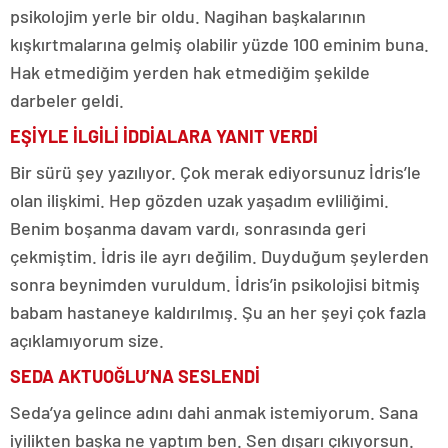
psikolojim yerle bir oldu. Nagihan başkalarının
kışkırtmalarına gelmiş olabilir yüzde 100 eminim buna.
Hak etmediğim yerden hak etmediğim şekilde
darbeler geldi.
EŞİYLE İLGİLİ İDDİALARA YANIT VERDİ
Bir sürü şey yazılıyor. Çok merak ediyorsunuz İdris’le
olan ilişkimi. Hep gözden uzak yaşadım evliliğimi.
Benim boşanma davam vardı, sonrasında geri
çekmiştim. İdris ile ayrı değilim. Duyduğum şeylerden
sonra beynimden vuruldum. İdris’in psikolojisi bitmiş
babam hastaneye kaldırılmış. Şu an her şeyi çok fazla
açıklamıyorum size.
SEDA AKTUOĞLU’NA SESLENDİ
Seda’ya gelince adını dahi anmak istemiyorum. Sana
iyilikten başka ne yaptım ben. Sen dışarı çıkıyorsun.