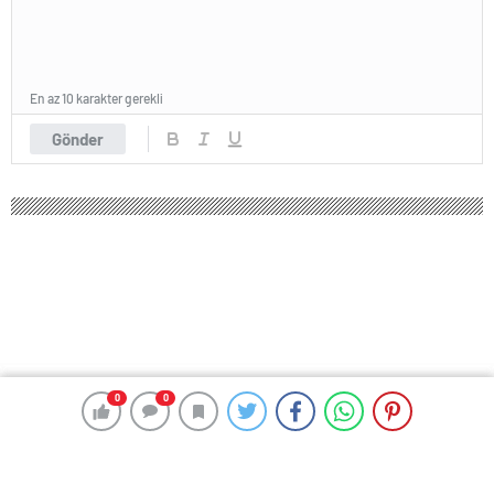
En az 10 karakter gerekli
Gönder
0
0
0
0