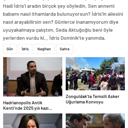
Hadi İdris’i aradın birçok şey söyledin. Sen annemi
babamı nasıl ithamlarda bulunuyorsun? İdris’in ailesini
nasıl arayabilirsin sen? Günlerce inanamıyorum diye
uyuyakalmaya çalıştım. Seda Aktuğoğlu beni öyle
yerlerden vurdu ki… İdris Dominik’te yanımda.
Gün
İdris
Nagihan
Sahra
Zonguldak’ta Temsili Asker
Uğurlama Konvoyu
Hadrianopolis Antik
Kenti’nde 2025 yılı kazı
sezonu başladı