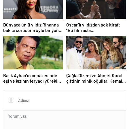
Dünyaca ünlü yıldız Rihanna
Oscar’lı yıldızdan şok itiraf:
bakıcı sorusuna öyle bir yanıt
“Bu film asla
verdi ki! “35 yıl boyunca…”
yayınlanmamalıydı!”
Balık Ayhan’ın cenazesinde
Çağla Gizem ve Ahmet Kural
eşi ve kızının feryadı yürekleri
çiftinin minik oğulları Kemal, 1
dağladı: “Baba kalk canım
yaşına bastı! İşte doğum
yanıyor!”
gününden kareler!