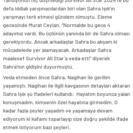
Tansiyonun hiç düşmediği Survivor All Star 2024’te bu
defa iddialı yarışmacılardan biri olan Sahra Işık’ın
yarışmayı terk etmesi gündem olmuştu. Eleme
gecesinde Murat Ceylan, “Normalde bu gece 4
adayımız vardı. Bu üçlünün yanında bir de Sahra olması
gerekiyordu. Ancak arkadaşlar Sahra bu akşam ki
mücadelede yer alamayacak. Arkadaşlar Sahra
maalesef Survivor All Star’a veda etti” diyerek
Sahra’nın gidişini duyurmuştu.
Veda etmeden önce Sahra, Nagihan ile gerilim
yaşamıştı. Nagihan ile ilgili kavgasının detayları aktaran
Sahra Işık şu ifadeleri kullandı: Hayatım boyunca yalan
konuşmadım, kimsenin özel hayatına girmedim. O
kadar fazla şeyler yaşadım ve yaşamaya devam
ediyorum ki kafamı toparlayıp size doğru şekilde ifade
etmek istiyorum bazı şeyleri.