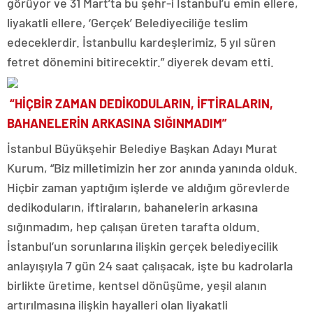
görüyor ve 31 Mart’ta bu şehr-i İstanbul’u emin ellere,
liyakatli ellere, ‘Gerçek’ Belediyeciliğe teslim
edeceklerdir. İstanbullu kardeşlerimiz, 5 yıl süren
fetret dönemini bitirecektir.” diyerek devam etti.
“HİÇBİR ZAMAN DEDİKODULARIN, İFTİRALARIN,
BAHANELERİN ARKASINA SIĞINMADIM”
İstanbul Büyükşehir Belediye Başkan Adayı Murat
Kurum, “Biz milletimizin her zor anında yanında olduk.
Hiçbir zaman yaptığım işlerde ve aldığım görevlerde
dedikoduların, iftiraların, bahanelerin arkasına
sığınmadım, hep çalışan üreten tarafta oldum.
İstanbul’un sorunlarına ilişkin gerçek belediyecilik
anlayışıyla 7 gün 24 saat çalışacak, işte bu kadrolarla
birlikte üretime, kentsel dönüşüme, yeşil alanın
artırılmasına ilişkin hayalleri olan liyakatli