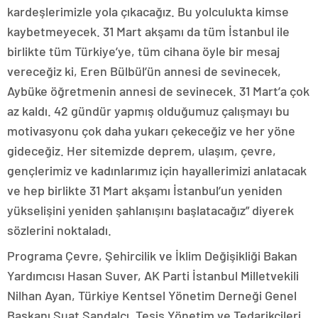
kardeşlerimizle yola çıkacağız. Bu yolculukta kimse
kaybetmeyecek. 31 Mart akşamı da tüm İstanbul ile
birlikte tüm Türkiye’ye, tüm cihana öyle bir mesaj
vereceğiz ki, Eren Bülbül’ün annesi de sevinecek,
Aybüke öğretmenin annesi de sevinecek. 31 Mart’a çok
az kaldı. 42 gündür yapmış olduğumuz çalışmayı bu
motivasyonu çok daha yukarı çekeceğiz ve her yöne
gideceğiz. Her sitemizde deprem, ulaşım, çevre,
gençlerimiz ve kadınlarımız için hayallerimizi anlatacak
ve hep birlikte 31 Mart akşamı İstanbul’un yeniden
yükselişini yeniden şahlanışını başlatacağız” diyerek
sözlerini noktaladı.
Programa Çevre, Şehircilik ve İklim Değişikliği Bakan
Yardımcısı Hasan Suver, AK Parti İstanbul Milletvekili
Nilhan Ayan, Türkiye Kentsel Yönetim Derneği Genel
Başkanı Suat Sandalcı, Tesis Yönetim ve Tedarikçileri