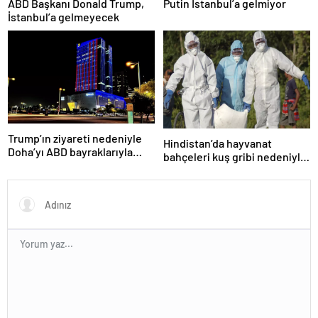
ABD Başkanı Donald Trump,
Putin İstanbul’a gelmiyor
İstanbul’a gelmeyecek
Trump’ın ziyareti nedeniyle
Hindistan’da hayvanat
Doha’yı ABD bayraklarıyla
bahçeleri kuş gribi nedeniyle
donattılar
kapatıldı