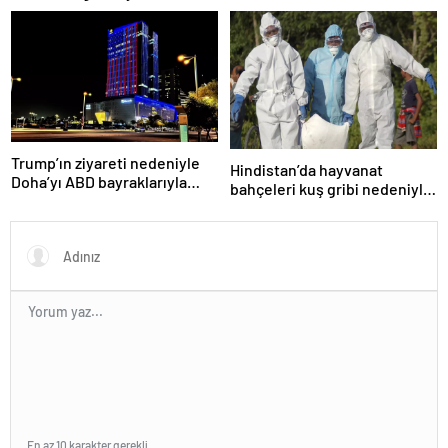
Trump’ın ziyareti nedeniyle
Hindistan’da hayvanat
Doha’yı ABD bayraklarıyla
bahçeleri kuş gribi nedeniyle
donattılar
kapatıldı
En az 10 karakter gerekli