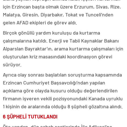
için Erzincan başta olmak üzere Erzurum, Sivas, Rize,
Malatya, Giresin, Diyarbakır, Tokat ve Tunceli’nden
gelen AFAD ekipleri de görev aldı.
Birçok gönüllü yardım kuruluşu da kurtarma
çalışmalarına katıldı. Enerji ve Tabii Kaynaklar Bakanı
Alparslan Bayraktar’ın, arama kurtarma çalışmaları için
oluşturulan kriz masasındaki koordinasyon görevi
sürüyor.
Ayrıca olay sonrası başlatılan soruşturma kapsamında
Erzincan Cumhuriyet Başsavcılığı’ndan yapılan
açıklama göre olayda kusuru olduğu değerlendirilen
firmanın işveren vekili pozisyonundaki Kanada uyruklu
1 kişinin de aralarında olduğu 8 şüpheli gözaltına alındı.
6 ŞÜPHELİ TUTUKLANDI
Öte yandan, dün sabah saatlerinde İliç Adliyesi’ne