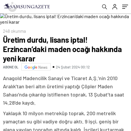
248 okunma
Üretim durdu, lisans iptal!
Erzincan’daki maden ocağı hakkında
yeni karar
24 Şubat 2024 00:12
ABONE OL
News
Anagold Madencilik Sanayi ve Ticaret A.Ş.’nin 2010
Aralık’tan beri altın üretimi yaptığı Çöpler Maden
Sahası’nda çıkarılıp istiflenen toprak, 13 Şubat’ta saat
14.28’de kaydı.
Yaklaşık 10 milyon metreküp toprak, 200 metrelik
yamaçtan su gibi vadiye doğru aktı. 9 işçi, geniş bir
alana yayılan toprağın altında kaldı. İşçileri kurtarmak