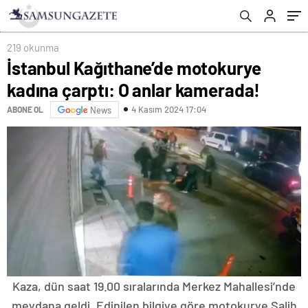
219 okunma
İstanbul Kağıthane’de motokurye
kadına çarptı: O anlar kamerada!
4 Kasım 2024 17:04
ABONE OL
News
Kaza, dün saat 19.00 sıralarında Merkez Mahallesi’nde
meydana geldi. Edinilen bilgiye göre motokurye Salih