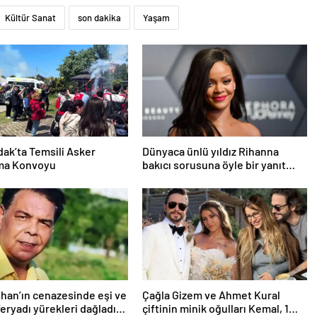
Kültür Sanat
son dakika
Yaşam
ak’ta Temsili Asker
Dünyaca ünlü yıldız Rihanna
ma Konvoyu
bakıcı sorusuna öyle bir yanıt
verdi ki! “35 yıl boyunca…”
yhan’ın cenazesinde eşi ve
Çağla Gizem ve Ahmet Kural
feryadı yürekleri dağladı:
çiftinin minik oğulları Kemal, 1