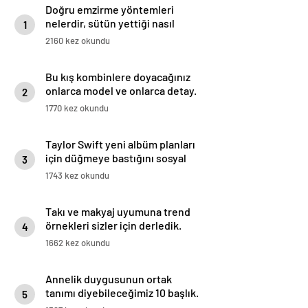
Doğru emzirme yöntemleri
nelerdir, sütün yettiği nasıl
1
anlaşılır?
2160 kez okundu
Bu kış kombinlere doyacağınız
onlarca model ve onlarca detay.
2
1770 kez okundu
Taylor Swift yeni albüm planları
için düğmeye bastığını sosyal
3
medyadan duyurdu!
1743 kez okundu
Takı ve makyaj uyumuna trend
örnekleri sizler için derledik.
4
1662 kez okundu
Annelik duygusunun ortak
tanımı diyebileceğimiz 10 başlık.
5