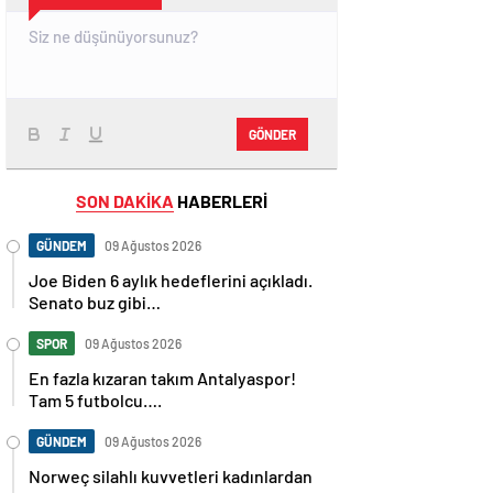
GÖNDER
SON DAKİKA
HABERLERİ
GÜNDEM
09 Ağustos 2026
Joe Biden 6 aylık hedeflerini açıkladı.
Senato buz gibi…
SPOR
09 Ağustos 2026
En fazla kızaran takım Antalyaspor!
Tam 5 futbolcu….
GÜNDEM
09 Ağustos 2026
Norweç silahlı kuvvetleri kadınlardan