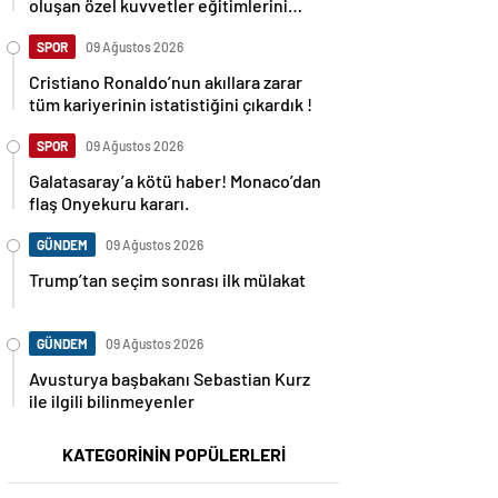
oluşan özel kuvvetler eğitimlerini
başlattı.
SPOR
09 Ağustos 2026
Cristiano Ronaldo’nun akıllara zarar
tüm kariyerinin istatistiğini çıkardık !
SPOR
09 Ağustos 2026
Galatasaray’a kötü haber! Monaco’dan
flaş Onyekuru kararı.
GÜNDEM
09 Ağustos 2026
Trump’tan seçim sonrası ilk mülakat
GÜNDEM
09 Ağustos 2026
Avusturya başbakanı Sebastian Kurz
ile ilgili bilinmeyenler
KATEGORİNİN POPÜLERLERİ