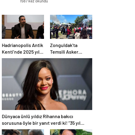
1567 kez okundu
Hadrianopolis Antik
Zonguldak’ta
Kenti’nde 2025 yılı
Temsili Asker
kazı sezonu başladı
Uğurlama Konvoyu
Dünyaca ünlü yıldız Rihanna bakıcı
sorusuna öyle bir yanıt verdi ki! “35 yıl
boyunca…”