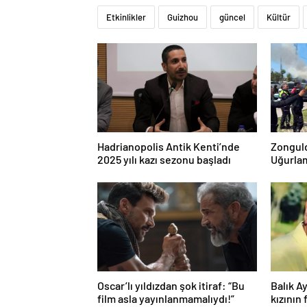
Etkinlikler
Guizhou
güncel
Kültür
Hadrianopolis Antik Kenti’nde
Zonguld
2025 yılı kazı sezonu başladı
Uğurla
Oscar’lı yıldızdan şok itiraf: “Bu
Balık A
film asla yayınlanmamalıydı!”
kızının 