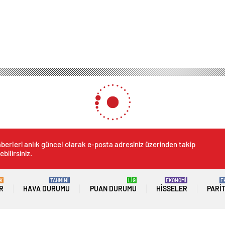
Beijing’de Fener Festivali Coşkusu
estivali Coşkusu