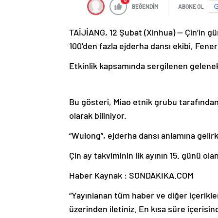
0
BEĞENDİM
ABONE OL
TAİJİANG, 12 Şubat (Xinhua) — Çin’in gü
100’den fazla ejderha dansı ekibi, Fener 
Etkinlik kapsamında sergilenen gelenek
Bu gösteri, Miao etnik grubu tarafından 
olarak biliniyor.
“Wulong”, ejderha dansı anlamına gelirke
Çin ay takviminin ilk ayının 15. günü ola
Haber Kaynak : SONDAKIKA.COM
“Yayınlanan tüm haber ve diğer içerikler i
üzerinden iletiniz. En kısa süre içerisin