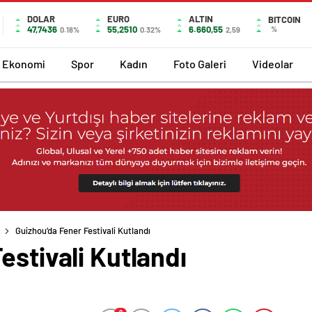
DOLAR
EURO
ALTIN
BITCOIN
47,7436
55,2510
6.660,55
%
0.18%
0.32%
2,59
Ekonomi
Spor
Kadın
Foto Galeri
Videolar
Guizhou’da Fener Festivali Kutlandı
estivali Kutlandı