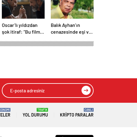
Oscar’lı yıldızdan
Balık Ayhan’ın
şok itiraf: “Bu film
cenazesinde eşi ve
asla
kızının feryadı
yayınlanmamalıydı!”
yürekleri dağladı:
“Baba kalk canım
yanıyor!”
HIZLI YORUM YAP
GÖNDER