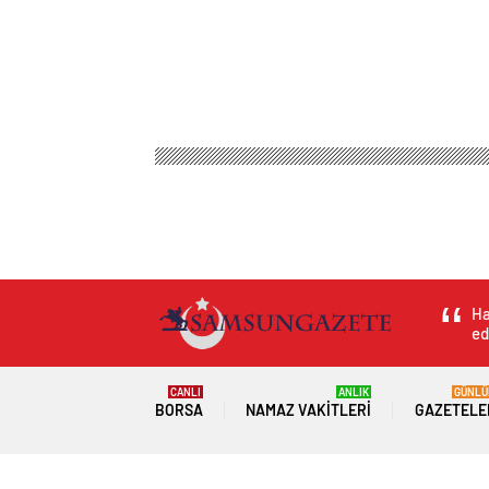
Samsun Haber Gazetesi
Magazin
Aşk & Cinsellik
Beijing’de Fener F