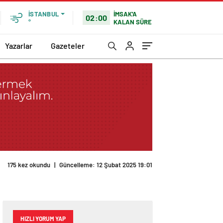
İMSAK'A
İSTANBUL
02:00
KALAN SÜRE
°
Yazarlar
Gazeteler
HIZLI YORUM YAP