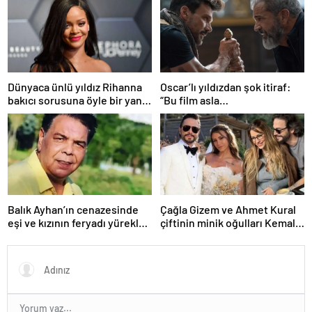
Dünyaca ünlü yıldız Rihanna
Oscar’lı yıldızdan şok itiraf:
bakıcı sorusuna öyle bir yanıt
“Bu film asla
verdi ki! “35 yıl boyunca…”
yayınlanmamalıydı!”
Balık Ayhan’ın cenazesinde
Çağla Gizem ve Ahmet Kural
eşi ve kızının feryadı yürekleri
çiftinin minik oğulları Kemal, 1
dağladı: “Baba kalk canım
yaşına bastı! İşte doğum
yanıyor!”
gününden kareler!