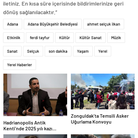
iletiniz. En kısa süre içerisinde bildirimlerinize geri
dönüş sağlanılacaktır.”
Adana
Adana Büyükşehir Belediyesi
ahmet selçuk ilkan
Etkinlik
ferdi tayfur
Kültür
Kültür Sanat
Müzik
Sanat
Selçuk
son dakika
Yaşam
Yerel
Yerel Haberler
Zonguldak’ta Temsili Asker
Uğurlama Konvoyu
Hadrianopolis Antik
Kenti’nde 2025 yılı kazı
sezonu başladı