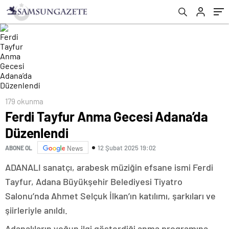
179 okunma
Ferdi Tayfur Anma Gecesi Adana’da
Düzenlendi
12 Şubat 2025 19:02
ABONE OL
News
ADANALI sanatçı, arabesk müziğin efsane ismi Ferdi
Tayfur, Adana Büyükşehir Belediyesi Tiyatro
Salonu’nda Ahmet Selçuk İlkan’ın katılımı, şarkıları ve
şiirleriyle anıldı.
Adanalıların yoğun ilgi gösterdiği anma programına