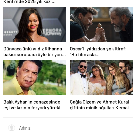
Kenti’nde 2025 yılı kazı
sezonu başladı
Dünyaca ünlü yıldız Rihanna
Oscar’lı yıldızdan şok itiraf:
bakıcı sorusuna öyle bir yanıt
“Bu film asla
verdi ki! “35 yıl boyunca…”
yayınlanmamalıydı!”
Balık Ayhan’ın cenazesinde
Çağla Gizem ve Ahmet Kural
eşi ve kızının feryadı yürekleri
çiftinin minik oğulları Kemal, 1
dağladı: “Baba kalk canım
yaşına bastı! İşte doğum
yanıyor!”
gününden kareler!