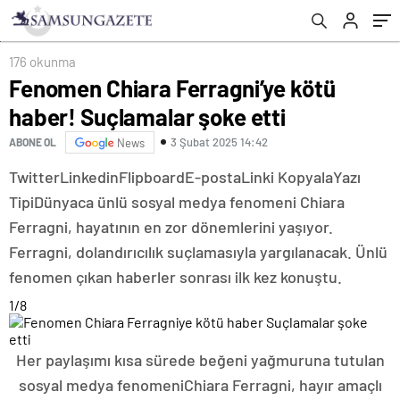
176 okunma
Fenomen Chiara Ferragni’ye kötü
haber! Suçlamalar şoke etti
3 Şubat 2025 14:42
ABONE OL
News
Twitter
Linkedin
Flipboard
E-posta
Linki Kopyala
Yazı
Tipi
Dünyaca ünlü sosyal medya fenomeni Chiara
Ferragni, hayatının en zor dönemlerini yaşıyor.
Ferragni, dolandırıcılık suçlamasıyla yargılanacak. Ünlü
fenomen çıkan haberler sonrası ilk kez konuştu.
1
/8
Her paylaşımı kısa sürede beğeni yağmuruna tutulan
sosyal medya fenomeniChiara Ferragni, hayır amaçlı