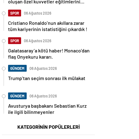
oluşan özel kuvvetler eğitimlerini
başlattı.
SPOR
06 Ağustos 2026
Cristiano Ronaldo’nun akıllara zarar
tüm kariyerinin istatistiğini çıkardık !
SPOR
06 Ağustos 2026
Galatasaray’a kötü haber! Monaco’dan
flaş Onyekuru kararı.
GÜNDEM
06 Ağustos 2026
Trump’tan seçim sonrası ilk mülakat
GÜNDEM
06 Ağustos 2026
Avusturya başbakanı Sebastian Kurz
ile ilgili bilinmeyenler
KATEGORİNİN POPÜLERLERİ