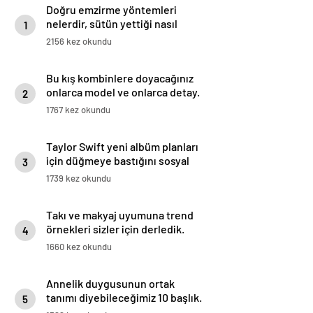
Doğru emzirme yöntemleri
nelerdir, sütün yettiği nasıl
1
anlaşılır?
2156 kez okundu
Bu kış kombinlere doyacağınız
onlarca model ve onlarca detay.
2
1767 kez okundu
Taylor Swift yeni albüm planları
için düğmeye bastığını sosyal
3
medyadan duyurdu!
1739 kez okundu
Takı ve makyaj uyumuna trend
örnekleri sizler için derledik.
4
1660 kez okundu
Annelik duygusunun ortak
tanımı diyebileceğimiz 10 başlık.
5