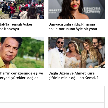
ak’ta Temsili Asker
Dünyaca ünlü yıldız Rihanna
ma Konvoyu
bakıcı sorusuna öyle bir yanıt
verdi ki! “35 yıl boyunca…”
yhan’ın cenazesinde eşi ve
Çağla Gizem ve Ahmet Kural
feryadı yürekleri dağladı:
çiftinin minik oğulları Kemal, 1
alk canım yanıyor!”
yaşına bastı! İşte doğum
gününden kareler!