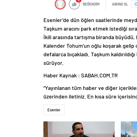
0
BEĞENDİM
ABONE OL
Esenler’de dün öğlen saatlerinde meyd
Taşkum aracını park etmek istediği sı
İkili arasında tartışma biranda büyüdü,
Kalender Tohum’un oğlu koşarak gelip o
defalarca bıçakladı. Taşkum kaldırıldığı
sürüyor.
Haber Kaynak : SABAH.COM.TR
“Yayınlanan tüm haber ve diğer içerikler i
üzerinden iletiniz. En kısa süre içerisin
Esenler