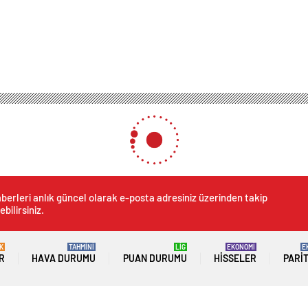
berleri anlık güncel olarak e-posta adresiniz üzerinden takip
ebilirsiniz.
K
TAHMİNİ
LİG
EKONOMİ
E
R
HAVA DURUMU
PUAN DURUMU
HISSELER
PARI