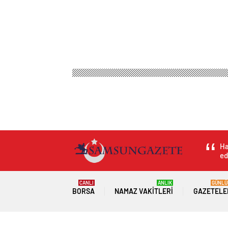
Ha
ed
CANLI
ANLIK
GÜNLÜ
BORSA
NAMAZ VAKITLERI
GAZETELE