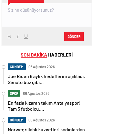
GÖNDER
SON DAKİKA
HABERLERİ
GÜNDEM
06 Ağustos 2026
Joe Biden 6 aylık hedeflerini açıkladı.
Senato buz gibi…
SPOR
06 Ağustos 2026
En fazla kızaran takım Antalyaspor!
Tam 5 futbolcu….
GÜNDEM
06 Ağustos 2026
Norweç silahlı kuvvetleri kadınlardan