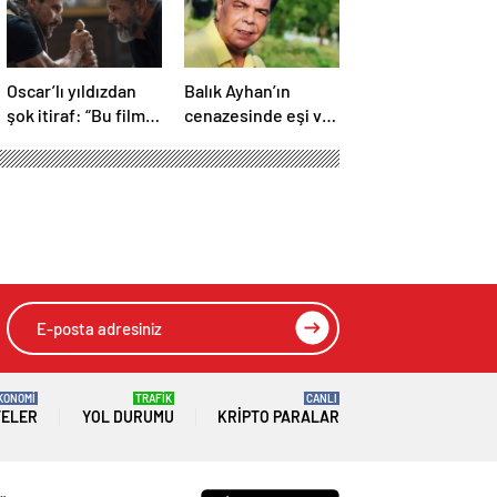
Oscar’lı yıldızdan
Balık Ayhan’ın
şok itiraf: “Bu film
cenazesinde eşi ve
asla
kızının feryadı
yayınlanmamalıydı!”
yürekleri dağladı:
“Baba kalk canım
yanıyor!”
KONOMİ
TRAFİK
CANLI
TELER
YOL DURUMU
KRIPTO PARALAR