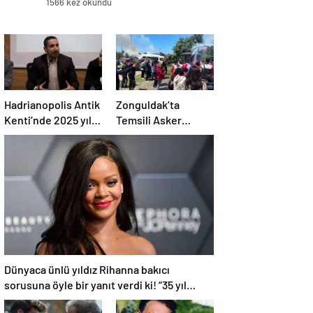
1566 kez okundu
Hadrianopolis Antik
Zonguldak’ta
Kenti’nde 2025 yılı
Temsili Asker
kazı sezonu başladı
Uğurlama Konvoyu
Dünyaca ünlü yıldız Rihanna bakıcı
sorusuna öyle bir yanıt verdi ki! “35 yıl
boyunca…”