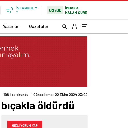
İMSAK'A
İSTANBUL
02:00
KALAN SÜRE
°
Yazarlar
Gazeteler
198 kez okundu
|
Güncelleme: 22 Ekim 2024 23:02
 bıçakla öldürdü
HIZLI YORUM YAP