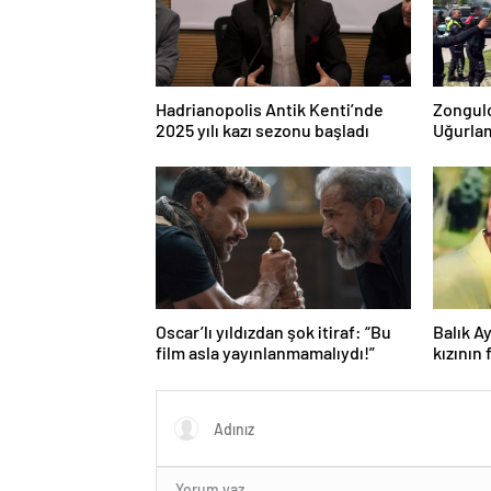
Hadrianopolis Antik Kenti’nde
Zonguld
2025 yılı kazı sezonu başladı
Uğurla
Oscar’lı yıldızdan şok itiraf: “Bu
Balık A
film asla yayınlanmamalıydı!”
kızının 
“Baba k