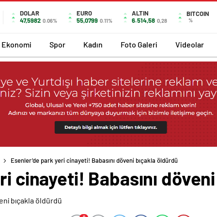
DOLAR
EURO
ALTIN
BITCOIN
47,5982
55,0799
6.514,58
%
0.06%
0.11%
0,28
Ekonomi
Spor
Kadın
Foto Galeri
Videolar
Esenler’de park yeri cinayeti! Babasını döveni bıçakla öldürdü
ri cinayeti! Babasını döveni