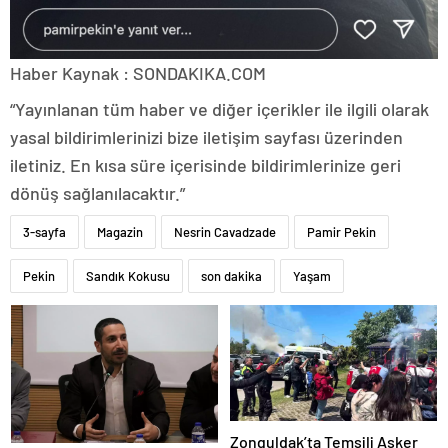
Haber Kaynak : SONDAKIKA.COM
“Yayınlanan tüm haber ve diğer içerikler ile ilgili olarak
yasal bildirimlerinizi bize iletişim sayfası üzerinden
iletiniz. En kısa süre içerisinde bildirimlerinize geri
dönüş sağlanılacaktır.”
3-sayfa
Magazin
Nesrin Cavadzade
Pamir Pekin
Pekin
Sandık Kokusu
son dakika
Yaşam
Zonguldak’ta Temsili Asker