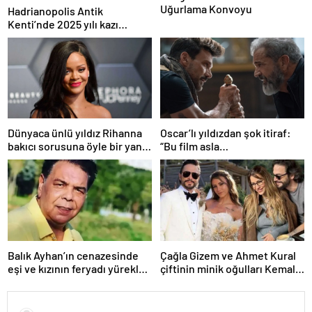
Uğurlama Konvoyu
Hadrianopolis Antik
Kenti’nde 2025 yılı kazı
sezonu başladı
Dünyaca ünlü yıldız Rihanna
Oscar’lı yıldızdan şok itiraf:
bakıcı sorusuna öyle bir yanıt
“Bu film asla
verdi ki! “35 yıl boyunca…”
yayınlanmamalıydı!”
Balık Ayhan’ın cenazesinde
Çağla Gizem ve Ahmet Kural
eşi ve kızının feryadı yürekleri
çiftinin minik oğulları Kemal, 1
dağladı: “Baba kalk canım
yaşına bastı! İşte doğum
yanıyor!”
gününden kareler!