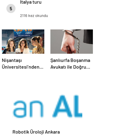
İtalya turu
5
2116 kez okundu
Nişantaşı
Şanlıurfa Boşanma
Üniversitesi’nden
Avukatı ile Doğru
2026 YKS
Strateji Nasıl
Adaylarına Çifte
Kurulur
Güvence: Sabit
Ücret ve Kesintisiz
Burs
Robotik Üroloji Ankara