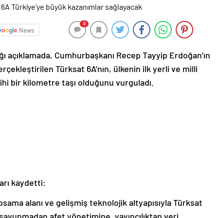
0
News
ığı açıklamada, Cumhurbaşkanı Recep Tayyip Erdoğan’ın
çekleştirilen Türksat 6A’nın, ülkenin ilk yerli ve milli
hi bir kilometre taşı olduğunu vurguladı.
rı kaydetti:
psama alanı ve gelişmiş teknolojik altyapısıyla Türksat
savunmadan afet yönetimine, yayıncılıktan veri