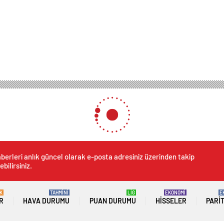
berleri anlık güncel olarak e-posta adresiniz üzerinden takip
ebilirsiniz.
K
TAHMİNİ
LİG
EKONOMİ
E
R
HAVA DURUMU
PUAN DURUMU
HISSELER
PARI