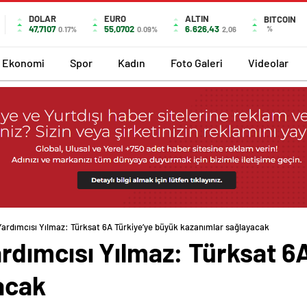
DOLAR
EURO
ALTIN
BITCOIN
47,7107
55,0702
6.626,43
%
0.17%
0.09%
2,06
Ekonomi
Spor
Kadın
Foto Galeri
Videolar
rdımcısı Yılmaz: Türksat 6A Türkiye’ye büyük kazanımlar sağlayacak
dımcısı Yılmaz: Türksat 6A
acak