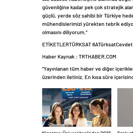
güvenliğine kadar pek çok stratejik al
güçlü, yerde söz sahibi bir Türkiye he
mühendislerimizi yürekten tebrik ediyor
olmasını diliyorum.”
ETİKETLERTÜRKSAT 6ATürksatCevdet 
Haber Kaynak : TRTHABER.COM
“Yayınlanan tüm haber ve diğer içerikler i
üzerinden iletiniz. En kısa süre içerisin
Nişantaşı Üniversitesi’nden 2026
Şanlıur