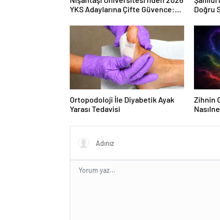
YKS Adaylarına Çifte Güvence:
Doğru S
Sabit Ücret ve Kesintisiz Burs
Ortopodoloji İle Diyabetik Ayak
Zihnin G
Yarası Tedavisi
Nasılne