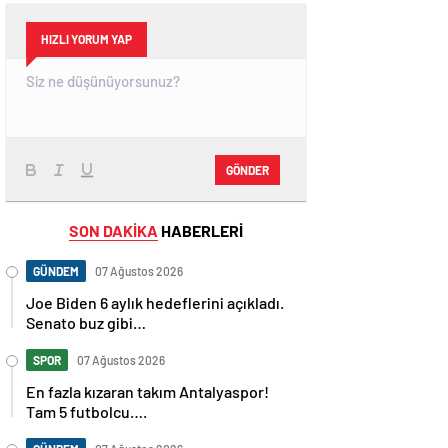
HIZLI YORUM YAP
GÖNDER
SON DAKİKA
HABERLERİ
GÜNDEM
07 Ağustos 2026
Joe Biden 6 aylık hedeflerini açıkladı.
Senato buz gibi…
SPOR
07 Ağustos 2026
En fazla kızaran takım Antalyaspor!
Tam 5 futbolcu….