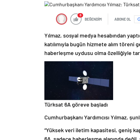
0
BEĞENDİM
ABONE OL
Yılmaz, sosyal medya hesabından yapt
katılımıyla bugün hizmete alım töreni ger
haberleşme uydusu olma özelliğiyle tari
Türksat 6A göreve başladı
Cumhurbaşkanı Yardımcısı Yılmaz, şunla
“Yüksek veri iletim kapasitesi, geniş ka
6A, sadece haberleşme alanında değil, 