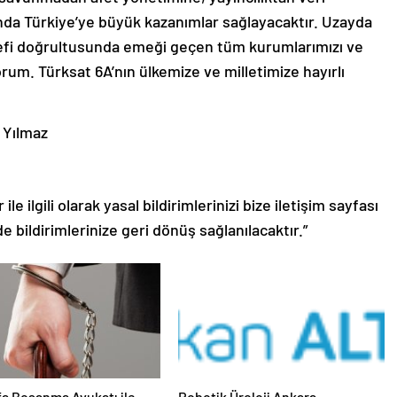
anda Türkiye’ye büyük kazanımlar sağlayacaktır. Uzayda
defi doğrultusunda emeği geçen tüm kurumlarımızı ve
um. Türksat 6A’nın ülkemize ve milletimize hayırlı
Yılmaz
le ilgili olarak yasal bildirimlerinizi bize iletişim sayfası
de bildirimlerinize geri dönüş sağlanılacaktır.”
fa Boşanma Avukatı ile
Robotik Üroloji Ankara