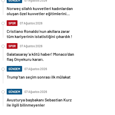
GÜNDEM
07 Ağustos 2026
Norweç silahlı kuvvetleri kadınlardan
oluşan özel kuvvetler eğitimlerini
başlattı.
SPOR
07 Ağustos 2026
Cristiano Ronaldo’nun akıllara zarar
tüm kariyerinin istatistiğini çıkardık !
SPOR
07 Ağustos 2026
Galatasaray’a kötü haber! Monaco’dan
flaş Onyekuru kararı.
GÜNDEM
07 Ağustos 2026
Trump’tan seçim sonrası ilk mülakat
GÜNDEM
07 Ağustos 2026
Avusturya başbakanı Sebastian Kurz
ile ilgili bilinmeyenler