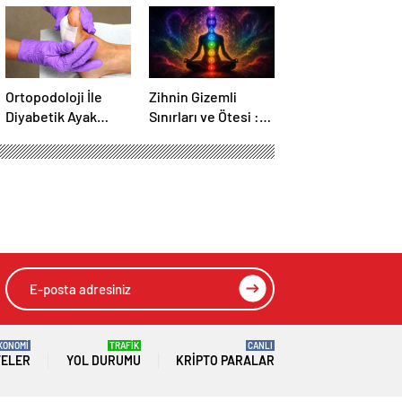
Ortopodoloji İle
Zihnin Gizemli
Diyabetik Ayak
Sınırları ve Ötesi :
Yarası Tedavisi
Nasılnedir.com
KONOMİ
TRAFİK
CANLI
TELER
YOL DURUMU
KRIPTO PARALAR