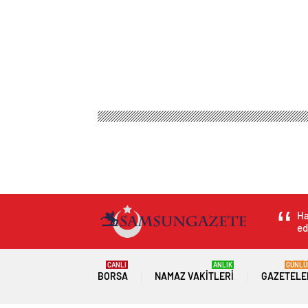
Ha
ed
CANLI
ANLIK
GÜNLÜ
BORSA
NAMAZ VAKITLERI
GAZETELE