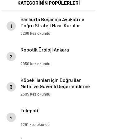
KATEGORİNİN POPÜLERLERİ
Şanlıurfa Boşanma Avukatı ile
Doğru Strateji Nasıl Kurulur
1
3298 kez okundu
Robotik Üroloji Ankara
2
2950 kez okundu
Köpek ilanları için Doğru ilan
Metni ve Güvenli Değerlendirme
3
Rehberi
2305 kez okundu
Telepati
4
2291 kez okundu