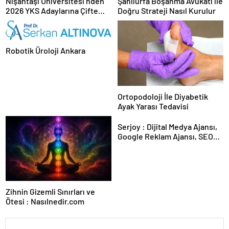
Nişantaşı Üniversitesi’nden
Şanlıurfa Boşanma Avukatı ile
2026 YKS Adaylarına Çifte
Doğru Strateji Nasıl Kurulur
Güvence: Sabit Ücret ve
Kesintisiz Burs
Robotik Üroloji Ankara
Ortopodoloji İle Diyabetik
Ayak Yarası Tedavisi
Serjoy : Dijital Medya Ajansı,
Google Reklam Ajansı, SEO
Ajansı ve Web Tasarım Ajansı
Zihnin Gizemli Sınırları ve
Ötesi : Nasılnedir.com