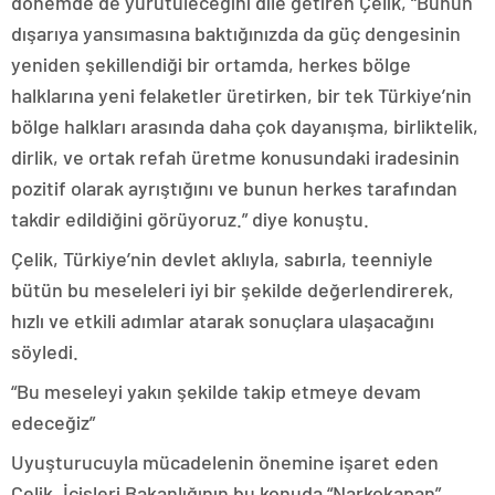
dönemde de yürütüleceğini dile getiren Çelik, “Bunun
dışarıya yansımasına baktığınızda da güç dengesinin
yeniden şekillendiği bir ortamda, herkes bölge
halklarına yeni felaketler üretirken, bir tek Türkiye’nin
bölge halkları arasında daha çok dayanışma, birliktelik,
dirlik, ve ortak refah üretme konusundaki iradesinin
pozitif olarak ayrıştığını ve bunun herkes tarafından
takdir edildiğini görüyoruz.” diye konuştu.
Çelik, Türkiye’nin devlet aklıyla, sabırla, teenniyle
bütün bu meseleleri iyi bir şekilde değerlendirerek,
hızlı ve etkili adımlar atarak sonuçlara ulaşacağını
söyledi.
“Bu meseleyi yakın şekilde takip etmeye devam
edeceğiz”
Uyuşturucuyla mücadelenin önemine işaret eden
Çelik, İçişleri Bakanlığının bu konuda “Narkokapan”