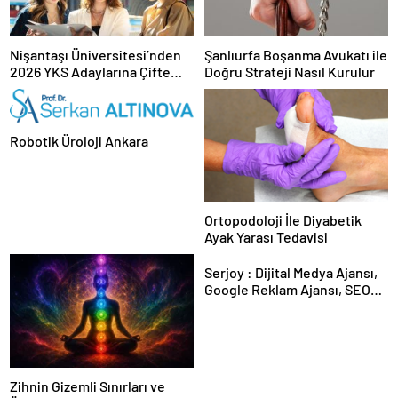
Nişantaşı Üniversitesi’nden
Şanlıurfa Boşanma Avukatı ile
2026 YKS Adaylarına Çifte
Doğru Strateji Nasıl Kurulur
Güvence: Sabit Ücret ve
Kesintisiz Burs
Robotik Üroloji Ankara
Ortopodoloji İle Diyabetik
Ayak Yarası Tedavisi
Serjoy : Dijital Medya Ajansı,
Google Reklam Ajansı, SEO
Ajansı ve Web Tasarım Ajansı
Zihnin Gizemli Sınırları ve