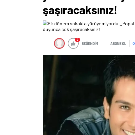
şaşıracaksınız!
0
BEĞENDİM
ABONE OL