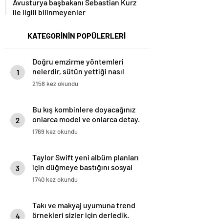
Avusturya başbakanı Sebastian Kurz
ile ilgili bilinmeyenler
KATEGORİNİN POPÜLERLERİ
Doğru emzirme yöntemleri
nelerdir, sütün yettiği nasıl
1
anlaşılır?
2158 kez okundu
Bu kış kombinlere doyacağınız
onlarca model ve onlarca detay.
2
1769 kez okundu
Taylor Swift yeni albüm planları
için düğmeye bastığını sosyal
3
medyadan duyurdu!
1740 kez okundu
Takı ve makyaj uyumuna trend
örnekleri sizler için derledik.
4