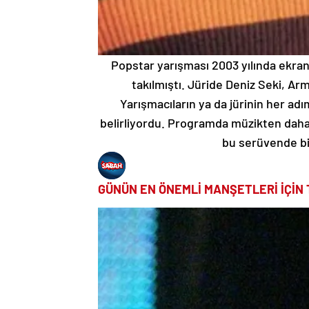
Popstar yarışması 2003 yılında ekrana
takılmıştı. Jüride Deniz Seki, A
Yarışmacıların ya da jürinin her ad
belirliyordu. Programda müzikten daha
bu serüvende bi
GÜNÜN EN ÖNEMLİ MANŞETLERİ İÇİN 