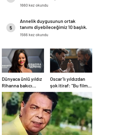
1660 kez okundu
Annelik duygusunun ortak
tanımı diyebileceğimiz 10 başlık.
5
1566 kez okundu
Dünyaca ünlü yıldız
Oscar’lı yıldızdan
Rihanna bakıcı
şok itiraf: “Bu film
sorusuna öyle bir
asla
yanıt verdi ki! “35 yıl
yayınlanmamalıydı!”
boyunca…”