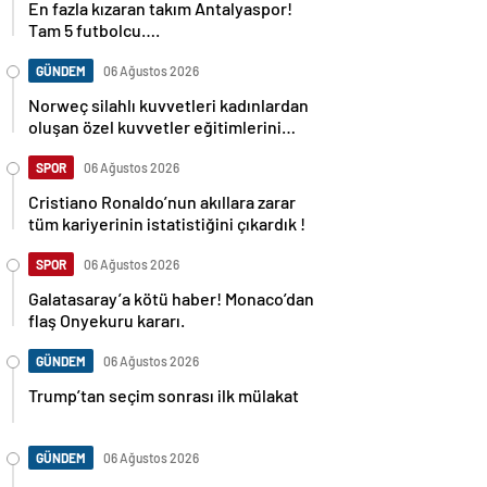
En fazla kızaran takım Antalyaspor!
Tam 5 futbolcu….
GÜNDEM
06 Ağustos 2026
Norweç silahlı kuvvetleri kadınlardan
oluşan özel kuvvetler eğitimlerini
başlattı.
SPOR
06 Ağustos 2026
Cristiano Ronaldo’nun akıllara zarar
tüm kariyerinin istatistiğini çıkardık !
SPOR
06 Ağustos 2026
Galatasaray’a kötü haber! Monaco’dan
flaş Onyekuru kararı.
GÜNDEM
06 Ağustos 2026
Trump’tan seçim sonrası ilk mülakat
GÜNDEM
06 Ağustos 2026