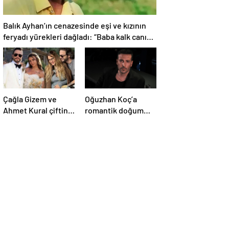
Balık Ayhan’ın cenazesinde eşi ve kızının
feryadı yürekleri dağladı: “Baba kalk canım
yanıyor!”
Çağla Gizem ve
Oğuzhan Koç’a
Ahmet Kural çiftinin
romantik doğum
minik oğulları
günü kutlaması!
Kemal, 1 yaşına
bastı! İşte doğum
gününden kareler!