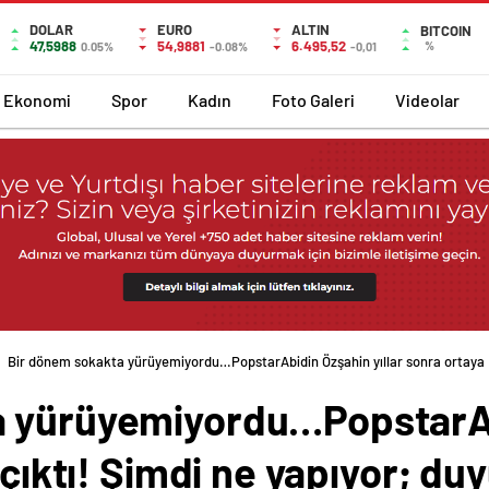
DOLAR
EURO
ALTIN
BITCOIN
47,5988
54,9881
6.495,52
%
0.05%
-0.08%
-0,01
Ekonomi
Spor
Kadın
Foto Galeri
Videolar
Bir dönem sokakta yürüyemiyordu…PopstarAbidin Özşahin yıllar sonra ortaya
a yürüyemiyordu…PopstarA
 çıktı! Şimdi ne yapıyor; d