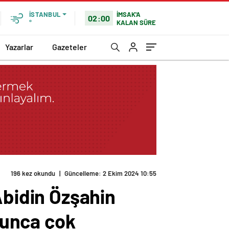
İMSAK'A
İSTANBUL
02:00
KALAN SÜRE
°
Yazarlar
Gazeteler
196 kez okundu
|
Güncelleme: 2 Ekim 2024 10:55
bidin Özşahin
uyunca çok