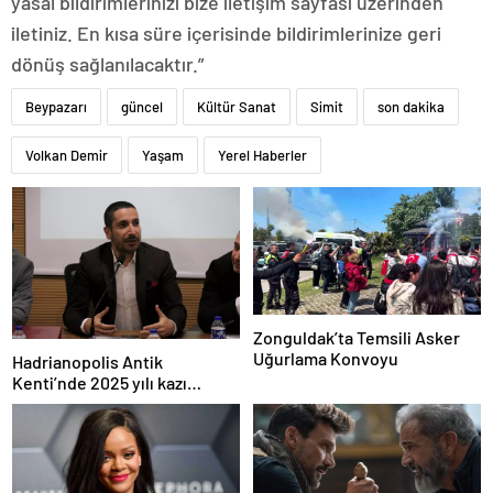
yasal bildirimlerinizi bize iletişim sayfası üzerinden
iletiniz. En kısa süre içerisinde bildirimlerinize geri
dönüş sağlanılacaktır.”
Beypazarı
güncel
Kültür Sanat
Simit
son dakika
Volkan Demir
Yaşam
Yerel Haberler
Zonguldak’ta Temsili Asker
Uğurlama Konvoyu
Hadrianopolis Antik
Kenti’nde 2025 yılı kazı
sezonu başladı