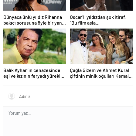
Dünyaca ünlü yıldız Rihanna
Oscar’lı yıldızdan şok itiraf:
bakıcı sorusuna öyle bir yanıt
“Bu film asla
verdi ki! “35 yıl boyunca…”
yayınlanmamalıydı!”
Balık Ayhan’ın cenazesinde
Çağla Gizem ve Ahmet Kural
eşi ve kızının feryadı yürekleri
çiftinin minik oğulları Kemal, 1
dağladı: “Baba kalk canım
yaşına bastı! İşte doğum
yanıyor!”
gününden kareler!