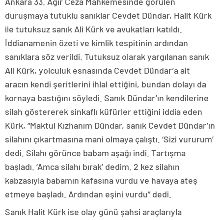
Ankara 33. Ağır Ceza Mahkemesinde görülen
duruşmaya tutuklu sanıklar Cevdet Dündar, Halit Kürk
ile tutuksuz sanık Ali Kürk ve avukatları katıldı.
İddianamenin özeti ve kimlik tespitinin ardından
sanıklara söz verildi. Tutuksuz olarak yargılanan sanık
Ali Kürk, yolculuk esnasında Cevdet Dündar’a ait
aracın kendi şeritlerini ihlal ettiğini, bundan dolayı da
kornaya bastığını söyledi. Sanık Dündar’ın kendilerine
silah göstererek sinkaflı küfürler ettiğini iddia eden
Kürk, “Maktul Kızhanım Dündar, sanık Cevdet Dündar’ın
silahını çıkartmasına mani olmaya çalıştı. ‘Sizi vururum’
dedi. Silahı görünce babam aşağı indi. Tartışma
başladı. ‘Amca silahı bırak’ dedim. 2 kez silahın
kabzasıyla babamın kafasına vurdu ve havaya ateş
etmeye başladı. Ardından eşini vurdu” dedi.
Sanık Halit Kürk ise olay günü şahsi araçlarıyla