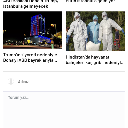
ABD Başkanı Donald Trump,
Putin İstanbul’a gelmiyor
İstanbul’a gelmeyecek
Trump’ın ziyareti nedeniyle
Hindistan’da hayvanat
Doha’yı ABD bayraklarıyla
bahçeleri kuş gribi nedeniyle
donattılar
kapatıldı