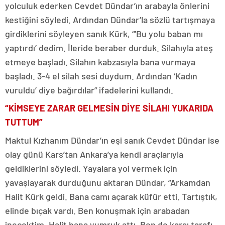
yolculuk ederken Cevdet Dündar’ın arabayla önlerini
kestiğini söyledi. Ardından Dündar’la sözlü tartışmaya
girdiklerini söyleyen sanık Kürk, “’Bu yolu baban mı
yaptırdı’ dedim. İleride beraber durduk. Silahıyla ateş
etmeye başladı. Silahın kabzasıyla bana vurmaya
başladı. 3-4 el silah sesi duydum. Ardından ‘Kadın
vuruldu’ diye bağırdılar” ifadelerini kullandı.
“KİMSEYE ZARAR GELMESİN DİYE SİLAHI YUKARIDA
TUTTUM”
Maktul Kızhanım Dündar’ın eşi sanık Cevdet Dündar ise
olay günü Kars’tan Ankara’ya kendi araçlarıyla
geldiklerini söyledi. Yayalara yol vermek için
yavaşlayarak durduğunu aktaran Dündar, “Arkamdan
Halit Kürk geldi. Bana camı açarak küfür etti. Tartıştık,
elinde bıçak vardı. Ben konuşmak için arabadan
inecektim. Halit bana yumruk attı. Ben de karşı tarafı