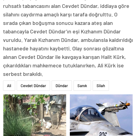
ruhsatlı tabancasını alan Cevdet Dündar, iddiaya göre
silahını caydırma amaçlı karşı tarafa doğrulttu. O
sırada çıkan boğuşma sonucu kazara ateş alan
tabancayla Cevdet Dündar’ın eşi Kızhanım Dündar
vuruldu. Yaralı Kızhanım Dündar, ambulansla kaldırıldığı
hastanede hayatını kaybetti. Olay sonrası gözaltına
alınan Cevdet Dündar ile kavgaya karışan Halit Kürk,
çıkarıldıkları mahkemece tutuklanırken, Ali Kürk ise
serbest bırakıldı.
Ali
Cevdet Dündar
Dündar
Sanık
Silah