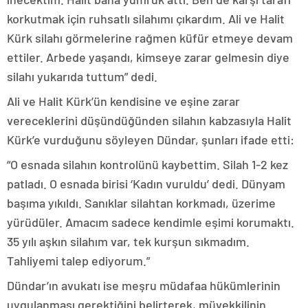
korkutmak için ruhsatlı silahımı çıkardım. Ali ve Halit
Kürk silahı görmelerine rağmen küfür etmeye devam
ettiler. Arbede yaşandı, kimseye zarar gelmesin diye
silahı yukarıda tuttum” dedi.
Ali ve Halit Kürk’ün kendisine ve eşine zarar
vereceklerini düşündüğünden silahın kabzasıyla Halit
Kürk’e vurduğunu söyleyen Dündar, şunları ifade etti:
“O esnada silahın kontrolünü kaybettim. Silah 1-2 kez
patladı. O esnada birisi ‘Kadın vuruldu’ dedi. Dünyam
başıma yıkıldı. Sanıklar silahtan korkmadı, üzerime
yürüdüler. Amacım sadece kendimle eşimi korumaktı.
35 yılı aşkın silahım var, tek kurşun sıkmadım.
Tahliyemi talep ediyorum.”
Dündar’ın avukatı ise meşru müdafaa hükümlerinin
uygulanması gerektiğini belirterek, müvekkilinin