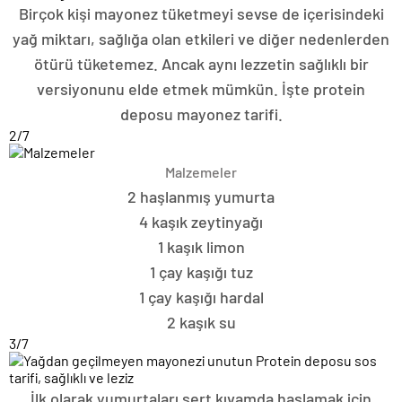
Birçok kişi mayonez tüketmeyi sevse de içerisindeki
yağ miktarı, sağlığa olan etkileri ve diğer nedenlerden
ötürü tüketemez. Ancak aynı lezzetin sağlıklı bir
versiyonunu elde etmek mümkün. İşte protein
deposu mayonez tarifi.
2
/7
Malzemeler
2 haşlanmış yumurta
4 kaşık zeytinyağı
1 kaşık limon
1 çay kaşığı tuz
1 çay kaşığı hardal
2 kaşık su
3
/7
İlk olarak yumurtaları sert kıvamda haşlamak için