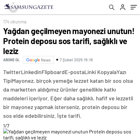
174 okunma
Yağdan geçilmeyen mayonezi unutun!
Protein deposu sos tarifi, sağlıklı ve
leziz
7 Şubat 2025 19:18
ABONE OL
News
Twitter
Linkedin
Flipboard
E-posta
Linki Kopyala
Yazı
Tipi
Mayonez, birçok yemeğe lezzet katan bir sos olsa
da marketten aldığımız ürünler genellikle katkı
maddeleri içeriyor. Eğer daha sağlıklı, hafif ve lezzetli
bir mayonez yapmak isterseniz, protein deposu bir
sos elde edebilirsiniz. İşte tarifi.
1
/7