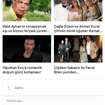
Balık Ayhan’ın cenazesinde
Çağla Gizem ve Ahmet Kural
eşi ve kızının feryadı yürekleri
çiftinin minik oğulları Kemal, 1
dağladı: “Baba kalk canım
yaşına bastı! İşte doğum
yanıyor!”
gününden kareler!
Oğuzhan Koç’a romantik
Çiğdem Sabancı ile Faruk
doğum günü kutlaması!
Bilen yeniden
adliyelik… Sabancıların eski
damadı, eski eşinin hapis
yatmasını istedi!