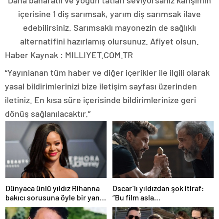
içerisine 1 diş sarımsak, yarım diş sarımsak ilave
edebilirsiniz. Sarımsaklı mayonezin de sağlıklı
alternatifini hazırlamış olursunuz. Afiyet olsun.
Haber Kaynak : MILLIYET.COM.TR
“Yayınlanan tüm haber ve diğer içerikler ile ilgili olarak
yasal bildirimlerinizi bize iletişim sayfası üzerinden
iletiniz. En kısa süre içerisinde bildirimlerinize geri
dönüş sağlanılacaktır.”
Dünyaca ünlü yıldız Rihanna
Oscar’lı yıldızdan şok itiraf:
bakıcı sorusuna öyle bir yanıt
“Bu film asla
verdi ki! “35 yıl boyunca…”
yayınlanmamalıydı!”