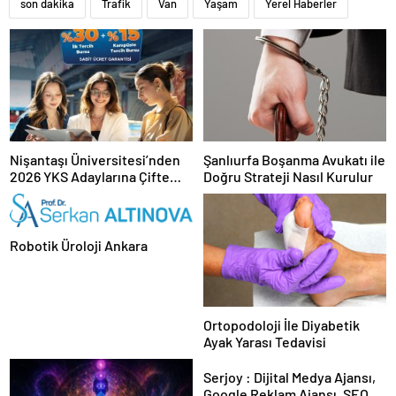
son dakika
Trafik
Van
Yaşam
Yerel Haberler
Nişantaşı Üniversitesi’nden
Şanlıurfa Boşanma Avukatı ile
2026 YKS Adaylarına Çifte
Doğru Strateji Nasıl Kurulur
Güvence: Sabit Ücret ve
Kesintisiz Burs
Robotik Üroloji Ankara
Ortopodoloji İle Diyabetik
Ayak Yarası Tedavisi
Serjoy : Dijital Medya Ajansı,
Google Reklam Ajansı, SEO