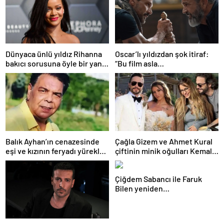
Dünyaca ünlü yıldız Rihanna
Oscar’lı yıldızdan şok itiraf:
bakıcı sorusuna öyle bir yanıt
“Bu film asla
verdi ki! “35 yıl boyunca…”
yayınlanmamalıydı!”
Balık Ayhan’ın cenazesinde
Çağla Gizem ve Ahmet Kural
eşi ve kızının feryadı yürekleri
çiftinin minik oğulları Kemal, 1
dağladı: “Baba kalk canım
yaşına bastı! İşte doğum
yanıyor!”
gününden kareler!
Çiğdem Sabancı ile Faruk
Bilen yeniden
adliyelik… Sabancıların eski
damadı, eski eşinin hapis
yatmasını istedi!