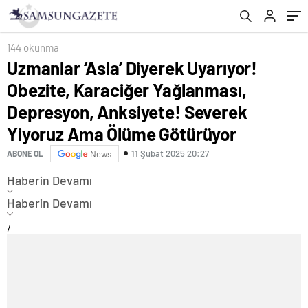
Anksiyete! Severek Yiyoruz Ama Ölüme
Götürüyor
144 okunma
Uzmanlar ‘Asla’ Diyerek Uyarıyor!
Obezite, Karaciğer Yağlanması,
Depresyon, Anksiyete! Severek
Yiyoruz Ama Ölüme Götürüyor
11 Şubat 2025 20:27
ABONE OL
News
Haberin Devamı
Haberin Devamı
/