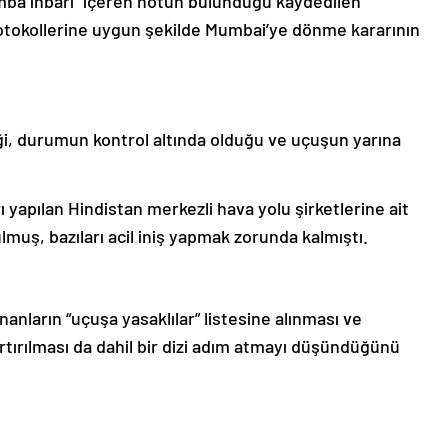
mba ihbarı” içeren notun bulunduğu kaydedilen
otokollerine uygun şekilde Mumbai’ye dönme kararının
ği, durumun kontrol altında olduğu ve uçuşun yarına
 yapılan Hindistan merkezli hava yolu şirketlerine ait
lmuş, bazıları acil iniş yapmak zorunda kalmıştı.
nanların “uçuşa yasaklılar” listesine alınması ve
artırılması da dahil bir dizi adım atmayı düşündüğünü