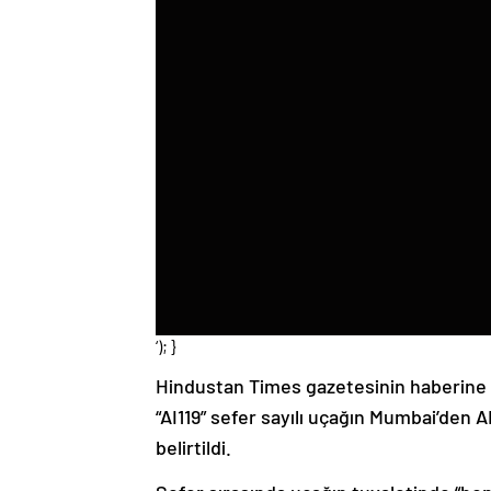
‘); }
Hindustan Times gazetesinin haberine gö
“AI119” sefer sayılı uçağın Mumbai’den
belirtildi.