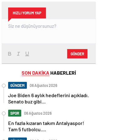
HIZLI YORUM YAP
GÖNDER
SON DAKİKA
HABERLERİ
GÜNDEM
06 Ağustos 2026
Joe Biden 6 aylık hedeflerini açıkladı.
Senato buz gibi…
SPOR
06 Ağustos 2026
En fazla kızaran takım Antalyaspor!
Tam 5 futbolcu….