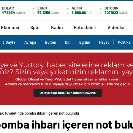
DOLAR
EURO
ALTIN
BITCOIN
47,5934
55,1259
6.569,90
3071923
0.04%
0.19%
1,14
0,90%
Ekonomi
Spor
Kadın
Foto Galeri
Videolar
3.Sayfa
Avrupa
Bülten
Din
Eğitim
Hayat
Politika
ak tuvaletinde bomba ihbarı içeren not bulundu
bomba ihbarı içeren not bu