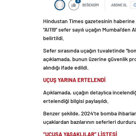
0
BEĞENDİM
ABONE OL
Hindustan Times gazetesinin haberine gö
“AI119” sefer sayılı uçağın Mumbai’den
belirtildi.
Sefer sırasında uçağın tuvaletinde “bo
açıklamada, bunun üzerine güvenlik pr
alındığı ifade edildi.
UÇUŞ YARINA ERTELENDİ
Açıklamada, uçağın detaylıca incelendi
ertelendiği bilgisi paylaşıldı.
Benzer şekilde, 2024’te bomba ihbarları
uçaklardan bazılarının seferleri durduru
“UÇUŞA YASAKLILAR” LİSTESİ