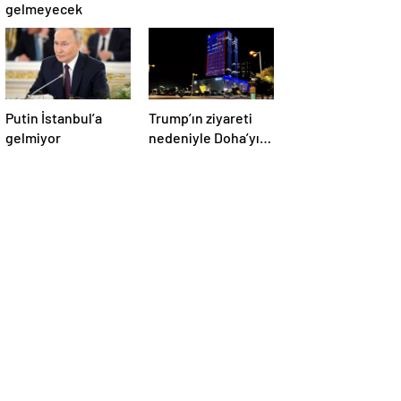
gelmeyecek
Putin İstanbul’a
Trump’ın ziyareti
gelmiyor
nedeniyle Doha’yı
ABD bayraklarıyla
donattılar