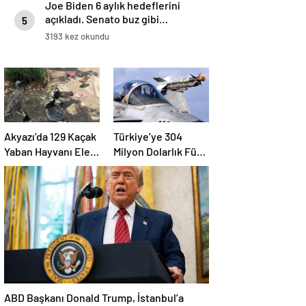
Joe Biden 6 aylık hedeflerini
açıkladı. Senato buz gibi…
5
3193 kez okundu
Akyazı’da 129 Kaçak
Türkiye’ye 304
Yaban Hayvanı Ele
Milyon Dolarlık Füze
Geçirildi
Satışı Onayı
ABD Başkanı Donald Trump, İstanbul’a