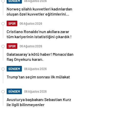
GÜNDEM
06 Ağustos 2026
Norweç silahlı kuvvetleri kadınlardan
oluşan özel kuvvetler eğitimlerini
başlattı.
SPOR
06 Ağustos 2026
Cristiano Ronaldo’nun akıllara zarar
tüm kariyerinin istatistiğini çıkardık !
SPOR
06 Ağustos 2026
Galatasaray’a kötü haber! Monaco’dan
flaş Onyekuru kararı.
GÜNDEM
06 Ağustos 2026
Trump’tan seçim sonrası ilk mülakat
GÜNDEM
06 Ağustos 2026
Avusturya başbakanı Sebastian Kurz
ile ilgili bilinmeyenler