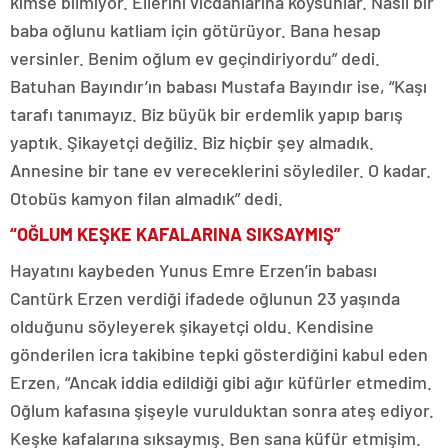
kimse bilmiyor. Ellerini vicdanlarına koysunlar. Nasıl bir
baba oğlunu katliam için götürüyor. Bana hesap
versinler. Benim oğlum ev geçindiriyordu” dedi.
Batuhan Bayındır’ın babası Mustafa Bayındır ise, “Kaşı
tarafı tanımayız. Biz büyük bir erdemlik yapıp barış
yaptık. Şikayetçi değiliz. Biz hiçbir şey almadık.
Annesine bir tane ev vereceklerini söylediler. O kadar.
Otobüs kamyon filan almadık” dedi.
“OĞLUM KEŞKE KAFALARINA SIKSAYMIŞ”
Hayatını kaybeden Yunus Emre Erzen’in babası
Cantürk Erzen verdiği ifadede oğlunun 23 yaşında
olduğunu söyleyerek şikayetçi oldu. Kendisine
gönderilen icra takibine tepki gösterdiğini kabul eden
Erzen, “Ancak iddia edildiği gibi ağır küfürler etmedim.
Oğlum kafasına şişeyle vurulduktan sonra ateş ediyor.
Keşke kafalarına sıksaymış. Ben sana küfür etmişim.