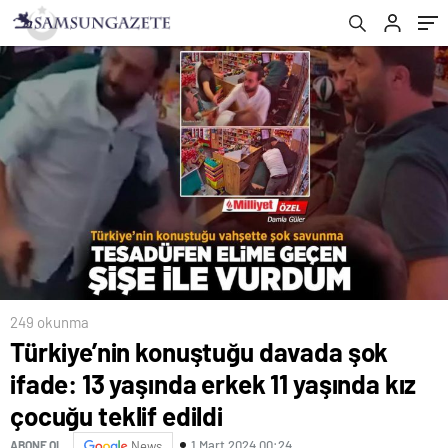
edildi
249 okunma
Türkiye’nin konuştuğu davada şok
ifade: 13 yaşında erkek 11 yaşında kız
çocuğu teklif edildi
1 Mart 2024 00:24
ABONE OL
News