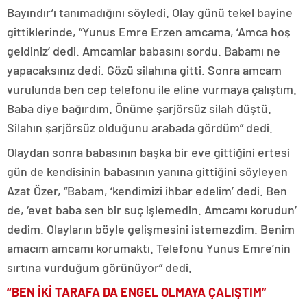
Bayındır’ı tanımadığını söyledi. Olay günü tekel bayine
gittiklerinde, “Yunus Emre Erzen amcama, ‘Amca hoş
geldiniz’ dedi. Amcamlar babasını sordu. Babamı ne
yapacaksınız dedi. Gözü silahına gitti. Sonra amcam
vurulunda ben cep telefonu ile eline vurmaya çalıştım.
Baba diye bağırdım. Önüme şarjörsüz silah düştü.
Silahın şarjörsüz olduğunu arabada gördüm” dedi.
Olaydan sonra babasının başka bir eve gittiğini ertesi
gün de kendisinin babasının yanına gittiğini söyleyen
Azat Özer, “Babam, ‘kendimizi ihbar edelim’ dedi. Ben
de, ‘evet baba sen bir suç işlemedin. Amcamı korudun’
dedim. Olayların böyle gelişmesini istemezdim. Benim
amacım amcamı korumaktı. Telefonu Yunus Emre’nin
sırtına vurduğum görünüyor” dedi.
“BEN İKİ TARAFA DA ENGEL OLMAYA ÇALIŞTIM”