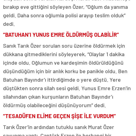
bırakıp eve gittiğini söyleyen Özer, “Oğlum da yanıma
geldi. Daha sonra oğlumla polisi arayıp teslim olduk”
dedi.
“BATUHAN’I YUNUS EMRE ÖLDÜRMÜŞ OLABİLİR”
Sanık Tarık Özer sorulan soru üzerine öldürmek için
dükkana gitmediklerini söyleyerek, “Olaylar 1 dakika
içinde oldu. Oğlumun ve kardeşimin öldürüldüğünü
düşündüğüm için bir anlık korku be panikle oldu. Ben
Batuhan Bayındır’ı ittirdiğimde o yere düştü. Yere
düştükten sonra silah sesi geldi. Yunus Emre Erzen’in
silahından çıkan kurşunların Batuhan Bayındır’ı
öldürmüş olabileceğini düşünüyorum” dedi.
“TESADÜFEN ELİME GEÇEN ŞİŞE İLE VURDUM”
Tarık Özer’in ardından tutuklu sanık Murat Özer
savunma yaptı. Cantürk Erzen ile herhangi bir