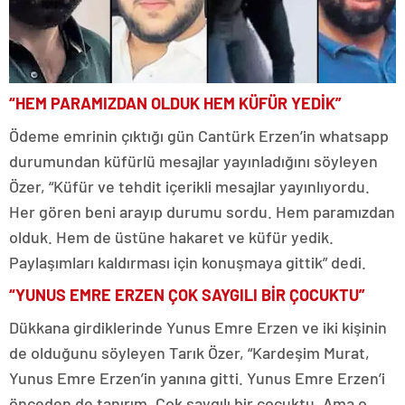
“HEM PARAMIZDAN OLDUK HEM KÜFÜR YEDİK”
Ödeme emrinin çıktığı gün Cantürk Erzen’in whatsapp
durumundan küfürlü mesajlar yayınladığını söyleyen
Özer, “Küfür ve tehdit içerikli mesajlar yayınlıyordu.
Her gören beni arayıp durumu sordu. Hem paramızdan
olduk. Hem de üstüne hakaret ve küfür yedik.
Paylaşımları kaldırması için konuşmaya gittik” dedi.
“YUNUS EMRE ERZEN ÇOK SAYGILI BİR ÇOCUKTU”
Dükkana girdiklerinde Yunus Emre Erzen ve iki kişinin
de olduğunu söyleyen Tarık Özer, “Kardeşim Murat,
Yunus Emre Erzen’in yanına gitti. Yunus Emre Erzen’i
önceden de tanırım. Çok saygılı bir çocuktu. Ama o