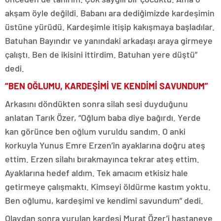
akşam öyle değildi. Babanı ara dediğimizde kardeşimin
üstüne yürüdü. Kardeşimle itişip kakışmaya başladılar.
Batuhan Bayındır ve yanındaki arkadaşı araya girmeye
çalıştı. Ben de ikisini ittirdim. Batuhan yere düştü”
dedi.
“BEN OĞLUMU, KARDEŞİMİ VE KENDİMİ SAVUNDUM”
Arkasını döndükten sonra silah sesi duyduğunu
anlatan Tarık Özer, “Oğlum baba diye bağırdı. Yerde
kan görünce ben oğlum vuruldu sandım. O anki
korkuyla Yunus Emre Erzen’in ayaklarına doğru ateş
ettim. Erzen silahı bırakmayınca tekrar ateş ettim.
Ayaklarına hedef aldım. Tek amacım etkisiz hale
getirmeye çalışmaktı. Kimseyi öldürme kastım yoktu.
Ben oğlumu, kardeşimi ve kendimi savundum” dedi.
Olaydan sonra vurulan kardeşi Murat Özer’i hastaneye