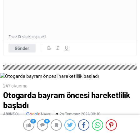
En az 10 karakter gerekli
Gönder
247 okunma
Otogarda bayram öncesi hareketlilik
başladı
24 Temmuz 2024 00:10
ABONE OL
News
0
0
0
0
Türkiye Otobüsler Federasyonu yönetim kurulu üyesi
Musa Çaktır, “Bayram biletleri için ayın dördünden