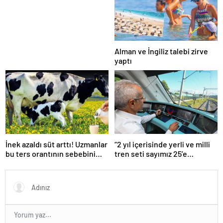
Alman ve İngiliz talebi zirve
yaptı
İnek azaldı süt arttı! Uzmanlar
“2 yıl içerisinde yerli ve milli
bu ters orantının sebebini
tren seti sayımız 25’e
açıkladı
ulaşacak”