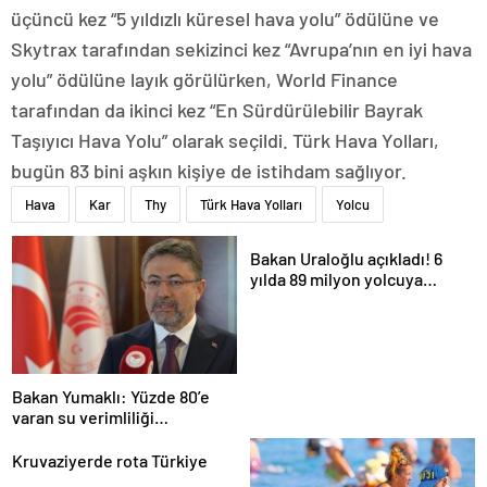
üçüncü kez “5 yıldızlı küresel hava yolu” ödülüne ve
Skytrax tarafından sekizinci kez “Avrupa’nın en iyi hava
yolu” ödülüne layık görülürken, World Finance
tarafından da ikinci kez “En Sürdürülebilir Bayrak
Taşıyıcı Hava Yolu” olarak seçildi. Türk Hava Yolları,
bugün 83 bini aşkın kişiye de istihdam sağlıyor.
Hava
Kar
Thy
Türk Hava Yolları
Yolcu
Bakan Uraloğlu açıkladı! 6
yılda 89 milyon yolcuya
hizmet verdi
Bakan Yumaklı: Yüzde 80’e
varan su verimliliği
sağlayabiliriz
Kruvaziyerde rota Türkiye