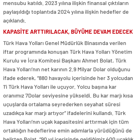
mensubu katıldı. 2023 yılına ilişkin finansal çıktıların
paylaşıldığı toplantıda 2024 yılına ilişkin hedefler de
açıklandı.
KAPASİTE ARTTIRILACAK, BÜYÜME DEVAM EDECEK
Türk Hava Yolları Genel Müdürlük Binasında verilen
iftar programında konuşan Türk Hava Yolları Yönetim
Kurulu ve İcra Komitesi Başkanı Ahmet Bolat, Türk
Hava Yolları’nın net karının 2.9 Milyar Dolar olduğunu
ifade ederek, “880 havayolu içerisinde her 3 yolcudan
1’i Türk Hava Yolları ile uçuyor. Yolcu başına kar
oranımız 7Dolar seviyesine yükseldi. Bu kar marjı kısa
uçuşlarda ortalama seyrederken seyahat süresi
uzadıkça kar marjı artıyor” ifadelerini kullandı. Türk
Hava Yolları’nın uçak kapasitesini arttırmak için tüm
ortaklığın hedeflerine emin adımlarla yürüdüğünü de
belirten Bolat, “90 yıl içerisinde geldiğimiz 400 uçaklık