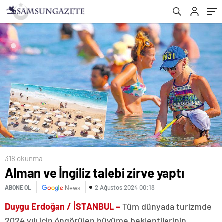
318 okunma
Alman ve İngiliz talebi zirve yaptı
2 Ağustos 2024 00:18
ABONE OL
News
Duygu Erdoğan / İSTANBUL –
Tüm dünyada turizmde
2024 yılı için öngörülen büyüme beklentilerinin