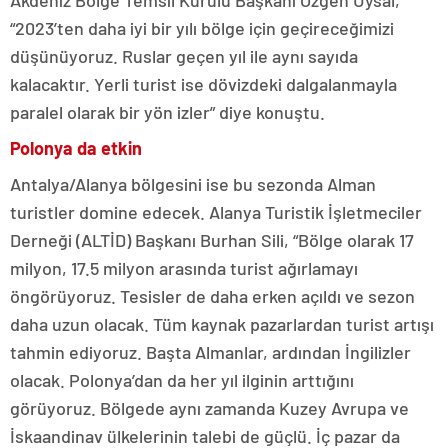
Akdeniz Bölge Temsil Kurulu Başkanı Özgen Uysal,
“2023’ten daha iyi bir yılı bölge için geçireceğimizi
düşünüyoruz. Ruslar geçen yıl ile aynı sayıda
kalacaktır. Yerli turist ise dövizdeki dalgalanmayla
paralel olarak bir yön izler” diye konuştu.
Polonya da etkin
Antalya/Alanya bölgesini ise bu sezonda Alman
turistler domine edecek. Alanya Turistik İşletmeciler
Derneği (ALTİD) Başkanı Burhan Sili, “Bölge olarak 17
milyon, 17.5 milyon arasında turist ağırlamayı
öngörüyoruz. Tesisler de daha erken açıldı ve sezon
daha uzun olacak. Tüm kaynak pazarlardan turist artışı
tahmin ediyoruz. Başta Almanlar, ardından İngilizler
olacak. Polonya’dan da her yıl ilginin arttığını
görüyoruz. Bölgede aynı zamanda Kuzey Avrupa ve
İskaandinav ülkelerinin talebi de güçlü. İç pazar da