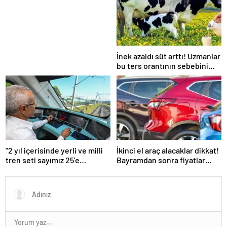
İnek azaldı süt arttı! Uzmanlar
bu ters orantının sebebini
açıkladı
“2 yıl içerisinde yerli ve milli
İkinci el araç alacaklar dikkat!
tren seti sayımız 25’e
Bayramdan sonra fiyatlar
ulaşacak”
artacak mı? İşte cevabı…