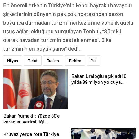
En önemli etkenin Türkiye’nin kendi bayraklı havayolu
şirketlerinin dünyanın pek çok noktasından sezon
boyunca durmadan turizm merkezlerine yönelik güçlü
uçuş ağları olduğunu vurgulayan Tonbul, “Sürekli
olarak havadan turizmin desteklenmesi, ülke
turizminin en büyük şansı” dedi.
Milyon
Turist
Turizm
Türkiye
Yılı
Bakan Uraloğlu açıkladı! 6
yılda 89 milyon yolcuya
hizmet verdi
Bakan Yumaklı: Yüzde 80’e
varan su verimliliği
sağlayabiliriz
Kruvaziyerde rota Türkiye