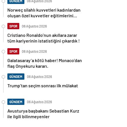
GÜNDEM
06 Ağustos 2026
Norweç silahlı kuvvetleri kadınlardan
oluşan özel kuvvetler eğitimlerini
başlattı.
SPOR
06 Ağustos 2026
Cristiano Ronaldo’nun akıllara zarar
tüm kariyerinin istatistiğini çıkardık !
SPOR
06 Ağustos 2026
Galatasaray’a kötü haber! Monaco’dan
flaş Onyekuru kararı.
GÜNDEM
06 Ağustos 2026
Trump’tan seçim sonrası ilk mülakat
GÜNDEM
06 Ağustos 2026
Avusturya başbakanı Sebastian Kurz
ile ilgili bilinmeyenler