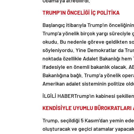
Obama’ya atfedilirdi.
TRUMP’IN ÖNCELİĞİ İÇ POLİTİKA
Başlangıç itibarıyla Trump’ın önceliğinin
Trump’a yönelik birçok yargı süreciyle g
okudu. Bu nedenle göreve geldikten so
söyleniyordu. Yine Demokratlar da Trum
noktada özellikle Adalet Bakanlığı hem
ifadesiyle en önemli bakanlık olacak. 
Bakanlığına bağlı. Trump’a yönelik oper
Amerikan adalet sisteminin politize old
İLGİLİ HABER
Trump’ın kabinesi şekille
KENDİSİYLE UYUMLU BÜROKRATLARI
Trump, seçildiği 5 Kasım’dan yemin ede
oluşturacak ve geçici atamalar yapacak