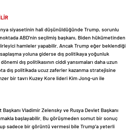
İLİR
ünya siyasetinin hali düşünüldüğünde Trump, sorunlu
 Bu noktada ABD’nin seçilmiş başkanı, Biden hükümetinden
irleyici hamleler yapabilir. Ancak Trump eğer beklendiği
hesaplaşma yoluna giderse dış politikaya yoğunluk
dönemi dış politikasının ciddi yansımaları daha uzun
apta dış politikada ucuz zaferler kazanma stratejisine
nzer bir tavrı Kuzey Kore lideri Kim Jong-un ile
 Başkanı Vladimir Zelensky ve Rusya Devlet Başkanı
ışmakla başlayabilir. Bu görüşmeden somut bir sonuç
rtup sadece bir görüntü vermesi bile Trump’a yeterli