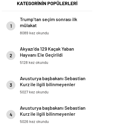
KATEGORİNİN POPÜLERLERİ
Trump’tan seçim sonrası ilk
mülakat
1
8089 kez okundu
Akyazı’da 129 Kaçak Yaban
Hayvanı Ele Geçirildi
2
5128 kez okundu
Avusturya başbakanı Sebastian
Kurz ile ilgili bilinmeyenler
3
5027 kez okundu
Avusturya başbakanı Sebastian
Kurz ile ilgili bilinmeyenler
4
5026 kez okundu