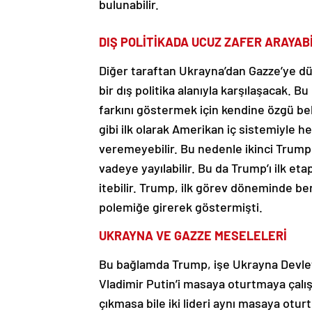
bulunabilir.
DIŞ POLİTİKADA UCUZ ZAFER ARAYAB
Diğer taraftan Ukrayna’dan Gazze’ye d
bir dış politika alanıyla karşılaşacak.
farkını göstermek için kendine özgü bel
gibi ilk olarak Amerikan iç sistemiyle 
veremeyebilir. Bu nedenle ikinci Trump 
vadeye yayılabilir. Bu da Trump’ı ilk et
itebilir. Trump, ilk görev döneminde be
polemiğe girerek göstermişti.
UKRAYNA VE GAZZE MESELELERİ
Bu bağlamda Trump, işe Ukrayna Devlet
Vladimir Putin’i masaya oturtmaya çal
çıkmasa bile iki lideri aynı masaya otu