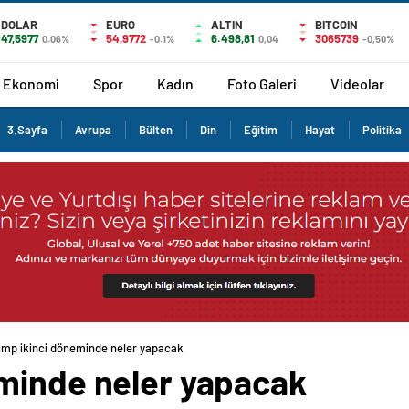
DOLAR
EURO
ALTIN
BITCOIN
47,5977
54,9772
6.498,81
3065739
0.06%
-0.1%
0,04
-0,50%
Ekonomi
Spor
Kadın
Foto Galeri
Videolar
3.Sayfa
Avrupa
Bülten
Din
Eğitim
Hayat
Politika
ump ikinci döneminde neler yapacak
minde neler yapacak