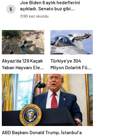
Joe Biden 6 aylık hedeflerini
açıkladı. Senato buz gibi…
5
3195 kez okundu
Akyazı’da 129 Kaçak
Türkiye’ye 304
Yaban Hayvanı Ele
Milyon Dolarlık Füze
Geçirildi
Satışı Onayı
ABD Başkanı Donald Trump, İstanbul’a