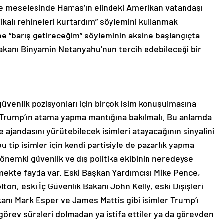
ze meselesinde Hamas’ın elindeki Amerikan vatandaşı
ikalı rehineleri kurtardım” söylemini kullanmak
ne “barış getireceğim” söyleminin aksine başlangıçta
aşbakanı Binyamin Netanyahu’nun tercih edebileceği bir
K
 güvenlik pozisyonları için birçok isim konuşulmasına
Trump’ın atama yapma mantığına bakılmalı. Bu anlamda
ajandasını yürütebilecek isimleri atayacağının sinyalini
u tip isimler için kendi partisiyle de pazarlık yapma
 dönemki güvenlik ve dış politika ekibinin neredeyse
ekte fayda var. Eski Başkan Yardımcısı Mike Pence,
on, eski İç Güvenlik Bakanı John Kelly, eski Dışişleri
anı Mark Esper ve James Mattis gibi isimler Trump’ı
 görev süreleri dolmadan ya istifa ettiler ya da görevden