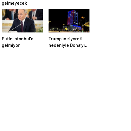
gelmeyecek
Putin İstanbul’a
Trump’ın ziyareti
gelmiyor
nedeniyle Doha’yı
ABD bayraklarıyla
donattılar