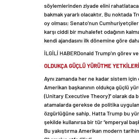
söylemlerinden ziyade elini rahatlataca
bakmak yararlı olacaktır. Bu noktada Tr
oy olması; Senato’nun Cumhuriyetçileri
karşı ciddi bir muhalefet odağının ka
kendi ajandasını ilk dönemine göre dah
İLGİLİ HABER
Donald Trump’ın görev ve
OLDUKÇA GÜÇLÜ YÜRÜTME YETKİLERİ
Aynı zamanda her ne kadar sistem için
Amerikan başkanının oldukça güçlü yürüt
(Unitary Executive Theory)” olarak da 
atamalarda gerekse de politika uygulam
özgürlüğüne sahip. Hatta Trump bu yür
şekilde kullanırsa bir tür “emperyal baş
Bu yakıştırma Amerikan modern tarihi