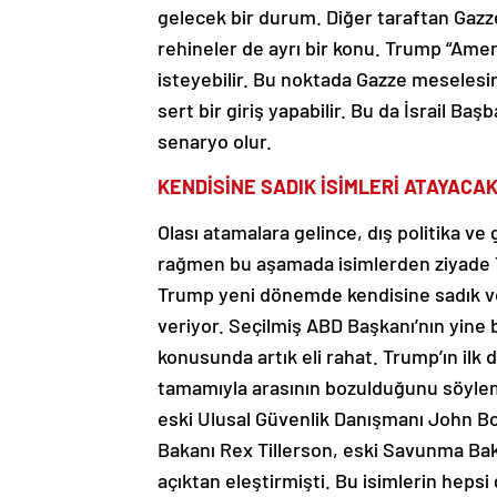
gelecek bir durum. Diğer taraftan Gaz
rehineler de ayrı bir konu. Trump “Amer
isteyebilir. Bu noktada Gazze meselesi
sert bir giriş yapabilir. Bu da İsrail B
senaryo olur.
KENDİSİNE SADIK İSİMLERİ ATAYACA
Olası atamalara gelince, dış politika ve
rağmen bu aşamada isimlerden ziyade 
Trump yeni dönemde kendisine sadık ve 
veriyor. Seçilmiş ABD Başkanı’nın yine b
konusunda artık eli rahat. Trump’ın ilk
tamamıyla arasının bozulduğunu söylem
eski Ulusal Güvenlik Danışmanı John Bolt
Bakanı Rex Tillerson, eski Savunma Bak
açıktan eleştirmişti. Bu isimlerin hepsi