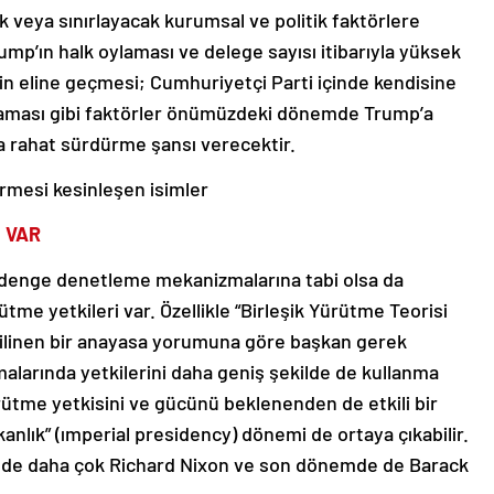
k veya sınırlayacak kurumsal ve politik faktörlere
ump’ın halk oylaması ve delege sayısı itibarıyla yüksek
n eline geçmesi; Cumhuriyetçi Parti içinde kendisine
lmaması gibi faktörler önümüzdeki dönemde Trump’a
a rahat sürdürme şansı verecektir.
rmesi kesinleşen isimler
 VAR
 denge denetleme mekanizmalarına tabi olsa da
me yetkileri var. Özellikle “Birleşik Yürütme Teorisi
bilinen bir anayasa yorumuna göre başkan gerek
alarında yetkilerini daha geniş şekilde de kullanma
ütme yetkisini ve gücünü beklenenden de etkili bir
kanlık” (ımperial presidency) dönemi de ortaya çıkabilir.
nde daha çok Richard Nixon ve son dönemde de Barack