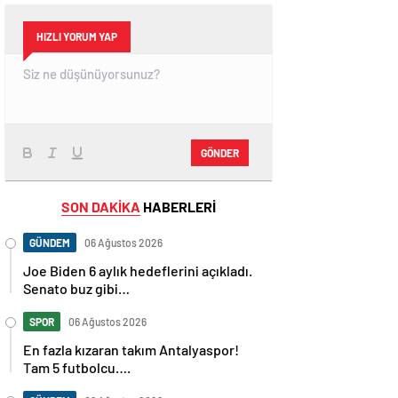
HIZLI YORUM YAP
GÖNDER
SON DAKİKA
HABERLERİ
GÜNDEM
06 Ağustos 2026
Joe Biden 6 aylık hedeflerini açıkladı.
Senato buz gibi…
SPOR
06 Ağustos 2026
En fazla kızaran takım Antalyaspor!
Tam 5 futbolcu….