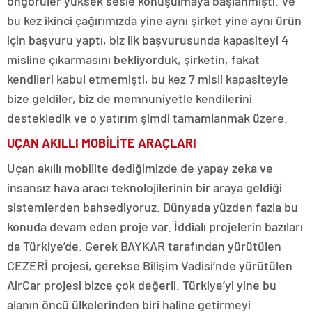
öngörüler yüksek sesle konuşulmaya başlanmıştı. Ve
bu kez ikinci çağırımızda yine aynı şirket yine aynı ürün
için başvuru yaptı, biz ilk başvurusunda kapasiteyi 4
misline çıkarmasını bekliyorduk, şirketin, fakat
kendileri kabul etmemişti, bu kez 7 misli kapasiteyle
bize geldiler, biz de memnuniyetle kendilerini
destekledik ve o yatırım şimdi tamamlanmak üzere.
UÇAN AKILLI MOBİLİTE ARAÇLARI
Uçan akıllı mobilite dediğimizde de yapay zeka ve
insansız hava aracı teknolojilerinin bir araya geldiği
sistemlerden bahsediyoruz. Dünyada yüzden fazla bu
konuda devam eden proje var. İddialı projelerin bazıları
da Türkiye’de. Gerek BAYKAR tarafından yürütülen
CEZERİ projesi, gerekse Bilişim Vadisi’nde yürütülen
AirCar projesi bizce çok değerli. Türkiye’yi yine bu
alanın öncü ülkelerinden biri haline getirmeyi