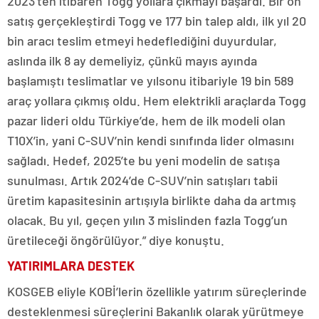
2023’ten itibaren Togg yollara çıkmayı başardı. Bir ön
satış gerçekleştirdi Togg ve 177 bin talep aldı, ilk yıl 20
bin aracı teslim etmeyi hedeflediğini duyurdular,
aslında ilk 8 ay demeliyiz, çünkü mayıs ayında
başlamıştı teslimatlar ve yılsonu itibariyle 19 bin 589
araç yollara çıkmış oldu. Hem elektrikli araçlarda Togg
pazar lideri oldu Türkiye’de, hem de ilk modeli olan
T10X’in, yani C-SUV’nin kendi sınıfında lider olmasını
sağladı. Hedef, 2025’te bu yeni modelin de satışa
sunulması. Artık 2024’de C-SUV’nin satışları tabii
üretim kapasitesinin artışıyla birlikte daha da artmış
olacak. Bu yıl, geçen yılın 3 mislinden fazla Togg’un
üretileceği öngörülüyor.” diye konuştu.
YATIRIMLARA DESTEK
KOSGEB eliyle KOBİ’lerin özellikle yatırım süreçlerinde
desteklenmesi süreçlerini Bakanlık olarak yürütmeye