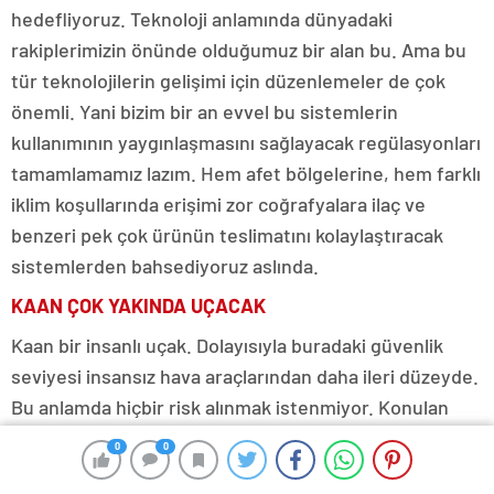
hedefliyoruz. Teknoloji anlamında dünyadaki
rakiplerimizin önünde olduğumuz bir alan bu. Ama bu
tür teknolojilerin gelişimi için düzenlemeler de çok
önemli. Yani bizim bir an evvel bu sistemlerin
kullanımının yaygınlaşmasını sağlayacak regülasyonları
tamamlamamız lazım. Hem afet bölgelerine, hem farklı
iklim koşullarında erişimi zor coğrafyalara ilaç ve
benzeri pek çok ürünün teslimatını kolaylaştıracak
sistemlerden bahsediyoruz aslında.
KAAN ÇOK YAKINDA UÇACAK
Kaan bir insanlı uçak. Dolayısıyla buradaki güvenlik
seviyesi insansız hava araçlarından daha ileri düzeyde.
Bu anlamda hiçbir risk alınmak istenmiyor. Konulan
hedefler, tarihler de ekiplerin canla başla çalışması
0
0
0
0
konusunda elbette bir motivasyon kaynağı. Ben