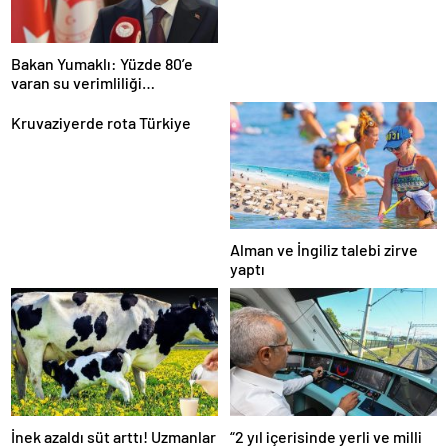
Bakan Yumaklı: Yüzde 80’e
varan su verimliliği
sağlayabiliriz
Kruvaziyerde rota Türkiye
Alman ve İngiliz talebi zirve
yaptı
İnek azaldı süt arttı! Uzmanlar
“2 yıl içerisinde yerli ve milli