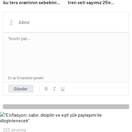
bu ters orantının sebebini
tren seti sayımız 25’e
açıkladı
ulaşacak”
En az 10 karakter gerekli
Gönder
223 okunma