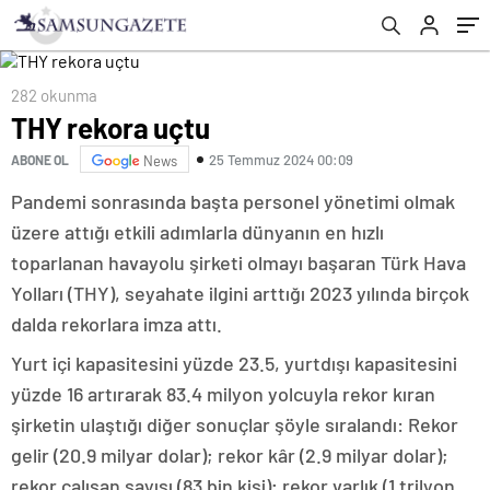
282 okunma
THY rekora uçtu
25 Temmuz 2024 00:09
ABONE OL
News
Pandemi sonrasında başta personel yönetimi olmak
üzere attığı etkili adımlarla dünyanın en hızlı
toparlanan havayolu şirketi olmayı başaran Türk Hava
Yolları (THY), seyahate ilgini arttığı 2023 yılında birçok
dalda rekorlara imza attı.
Yurt içi kapasitesini yüzde 23.5, yurtdışı kapasitesini
yüzde 16 artırarak 83.4 milyon yolcuyla rekor kıran
şirketin ulaştığı diğer sonuçlar şöyle sıralandı: Rekor
gelir (20.9 milyar dolar); rekor kâr (2.9 milyar dolar);
rekor çalışan sayısı (83 bin kişi); rekor varlık (1 trilyon