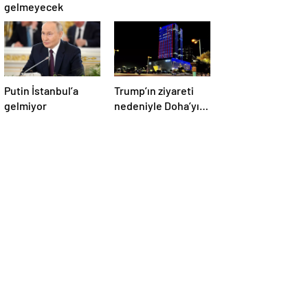
gelmeyecek
Putin İstanbul’a
Trump’ın ziyareti
gelmiyor
nedeniyle Doha’yı
ABD bayraklarıyla
donattılar