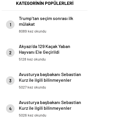
KATEGORİNİN POPÜLERLERİ
Trump’tan seçim sonrası ilk
mülakat
1
8089 kez okundu
Akyazı’da 129 Kaçak Yaban
Hayvanı Ele Geçirildi
2
5128 kez okundu
Avusturya başbakanı Sebastian
Kurz ile ilgili bilinmeyenler
3
5027 kez okundu
Avusturya başbakanı Sebastian
Kurz ile ilgili bilinmeyenler
4
5026 kez okundu