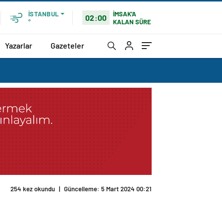
İMSAK'A
İSTANBUL
02:00
KALAN SÜRE
°
Yazarlar
Gazeteler