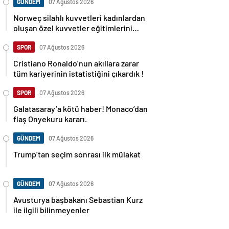
GÜNDEM
07 Ağustos 2026
Norweç silahlı kuvvetleri kadınlardan
oluşan özel kuvvetler eğitimlerini
başlattı.
SPOR
07 Ağustos 2026
Cristiano Ronaldo’nun akıllara zarar
tüm kariyerinin istatistiğini çıkardık !
SPOR
07 Ağustos 2026
Galatasaray’a kötü haber! Monaco’dan
flaş Onyekuru kararı.
GÜNDEM
07 Ağustos 2026
Trump’tan seçim sonrası ilk mülakat
GÜNDEM
07 Ağustos 2026
Avusturya başbakanı Sebastian Kurz
ile ilgili bilinmeyenler