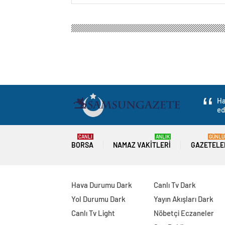
Samsun Haber Gazetesi
Gündem
3.Sayfa
Ar
Arnavutluk ile öne
İlişkilerimizin ze