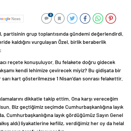
0
News
, partisinin grup toplantısında gündemi değerlendirdi.
ride kaldığını vurgulayan Özel, birlik beraberlik
u:
 acı reçete konuşuluyor. Bu felakete doğru gidecek
akşamı kendi lehimize çevirecek miyiz? Bu gidişata bir
 sarı kart gösterilmezse 1 Nisan’dan sonrası felakettir.
lamalarını dikkatle takip ettim. Ona karşı vereceğim
olsun. Biz geçtiğimiz seçimde Cumhurbaşkanlığına layık
da, Cumhurbaşkanlığına layık gördüğümüz Sayın Genel
ış aldı) liyakatlerine kefiliz, verdiğimiz her oy da helal