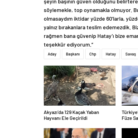
şeyin başının güven olduğunu belirterek
söylemekle, top oynamakla olmuyor. Bu
olmasaydım iktidar yüzde 60’larla, yüzde
yalnız bırakanlara teslim edemezdik. 
rağmen bana güvenip Hatay’ı bize ema
teşekkür ediyorum.”
Aday
Başkanı
Chp
Hatay
Savaş
Akyazı’da 129 Kaçak Yaban
Türkiye
Hayvanı Ele Geçirildi
Füze Sa