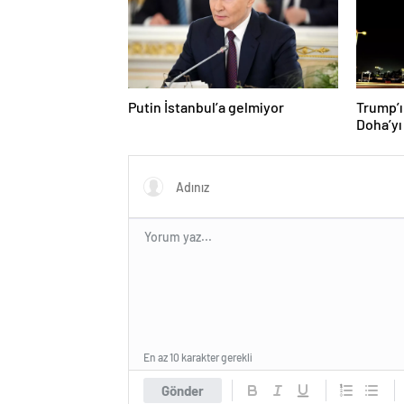
Putin İstanbul’a gelmiyor
Trump’ı
Doha’yı
donattı
En az 10 karakter gerekli
Gönder