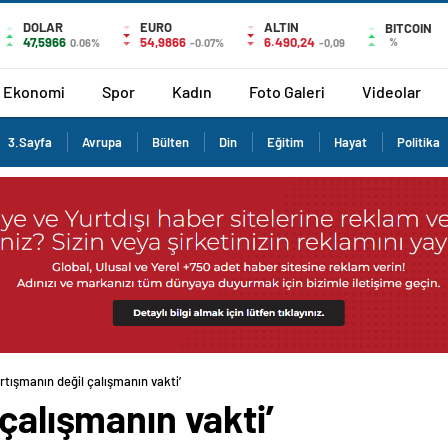
DOLAR
EURO
ALTIN
BITCOIN
47,5966
54,9866
6.490,24
%
0.06%
-0.07%
-0,09
Ekonomi
Spor
Kadın
Foto Galeri
Videolar
3.Sayfa
Avrupa
Bülten
Din
Eğitim
Hayat
Politika
artışmanın değil çalışmanın vakti’
çalışmanın vakti’