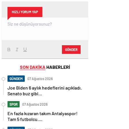
HIZLI YORUM YAP
GÖNDER
SON DAKİKA
HABERLERİ
GÜNDEM
07 Ağustos 2026
Joe Biden 6 aylık hedeflerini açıkladı.
Senato buz gibi…
SPOR
07 Ağustos 2026
En fazla kızaran takım Antalyaspor!
Tam 5 futbolcu….