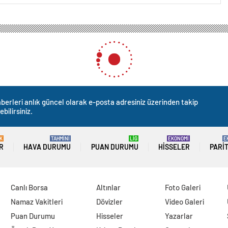
navutluk ile önemli anlaşmalar imzalandı! Erdoğan: İlişkilerimizin zehirlenmesi
mli anlaşmalar imzalandı! 
hirlenmesine fırsat vermeyec