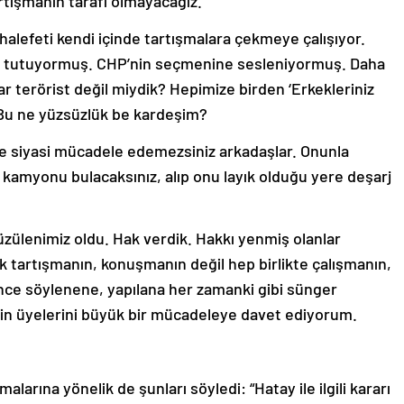
artışmanın tarafı olmayacağız.
lefeti kendi içinde tartışmalara çekmeye çalışıyor.
a tutuyormuş. CHP’nin seçmenine sesleniyormuş. Daha
r terörist değil miydik? Hepimize birden ‘Erkekleriniz
? Bu ne yüzsüzlük be kardeşim?
le siyasi mücadele edemezsiniz arkadaşlar. Onunla
 kamyonu bulacaksınız, alıp onu layık olduğu yere deşarj
 üzülenimiz oldu. Hak verdik. Hakkı yenmiş olanlar
rtık tartışmanın, konuşmanın değil hep birlikte çalışmanın,
nce söylenene, yapılana her zamanki gibi sünger
nin üyelerini büyük bir mücadeleye davet ediyorum.
larına yönelik de şunları söyledi: “Hatay ile ilgili kararı