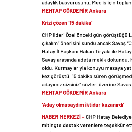
adaylık başvurusunu. Meclis için toplant
MEHTAP GÖKDEMİR Ankara
Krizi çözen ‘15 dakika’
CHP lideri Özel önceki gün görüştüğü Lü
çıkalım” önerisini sundu ancak Savaş “
Hatay İl Başkanı Hakan Tiryaki ile Hata
Savaş arasında adeta mekik dokundu. 
oldu. Kurmaylarıyla konuyu masaya yatır
kez görüştü. 15 dakika süren görüşmede Ö
adayımız sizsiniz” sözleri üzerine Sav
MEHTAP GÖKDEMİR Ankara
‘Aday olmasaydım iktidar kazanırdı’
HABER MERKEZİ –
CHP Hatay Belediye 
mitingte destek verenlere teşekkür etti