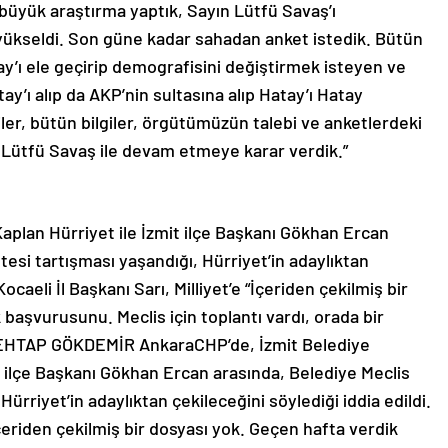
 büyük araştırma yaptık, Sayın Lütfü Savaş’ı
 yükseldi. Son güne kadar sahadan anket istedik. Bütün
tay’ı ele geçirip demografisini değiştirmek isteyen ve
’ı alıp da AKP’nin sultasına alıp Hatay’ı Hatay
ler, bütün bilgiler, örgütümüzün talebi ve anketlerdeki
 Lütfü Savaş ile devam etmeye karar verdik.”
aplan Hürriyet ile İzmit ilçe Başkanı Gökhan Ercan
tesi tartışması yaşandığı, Hürriyet’in adaylıktan
ocaeli İl Başkanı Sarı, Milliyet’e “İçeriden çekilmiş bir
 başvurusunu. Meclis için toplantı vardı, orada bir
● MEHTAP GÖKDEMİR AnkaraCHP’de, İzmit Belediye
t ilçe Başkanı Gökhan Ercan arasında, Belediye Meclis
Hürriyet’in adaylıktan çekileceğini söylediği iddia edildi.
“İçeriden çekilmiş bir dosyası yok. Geçen hafta verdik