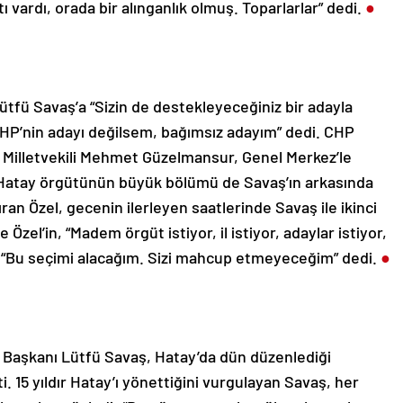
ı vardı, orada bir alınganlık olmuş. Toparlarlar” dedi.
●
tfü Savaş’a “Sizin de destekleyeceğiniz bir adayla
CHP’nin adayı değilsem, bağımsız adayım” dedi. CHP
y Milletvekili Mehmet Güzelmansur, Genel Merkez’le
Hatay örgütünün büyük bölümü de Savaş’ın arkasında
an Özel, gecenin ilerleyen saatlerinde Savaş ile ikinci
zel’in, “Madem örgüt istiyor, il istiyor, adaylar istiyor,
aş “Bu seçimi alacağım. Sizi mahcup etmeyeceğim” dedi.
●
Başkanı Lütfü Savaş, Hatay’da dün düzenlediği
. 15 yıldır Hatay’ı yönettiğini vurgulayan Savaş, her