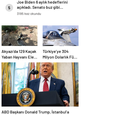
Joe Biden 6 aylık hedeflerini
açıkladı. Senato buz gibi…
5
3195 kez okundu
Akyazı’da 129 Kaçak
Türkiye’ye 304
Yaban Hayvanı Ele
Milyon Dolarlık Füze
Geçirildi
Satışı Onayı
ABD Başkanı Donald Trump, İstanbul’a