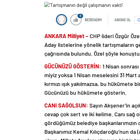
0
BEĞENDİM
ABONE OL
ANKARA Milliyet –
CHP lideri Özgür Özel
Aday listelerine yönelik tartışmaların ge
çağrısında bulundu. Özel şöyle konuşt
GÜCÜNÜZÜ GÖSTERİN:
1 Nisan sonrası
miyiz yoksa 1 Nisan meselesini 31 Mart 
kırmızı ışık yakılmazsa, bu hükümete bir
Gücünüzü bu hükümete gösterin.
CANI SAĞOLSUN:
Sayın Akşener’in açık
cevap çok sert ve iki kelime. Canı sağ 
gördüğümüz belediye başkanlarımızın 
Başkanımız Kemal Kılıçdaroğlu’nun da (alk