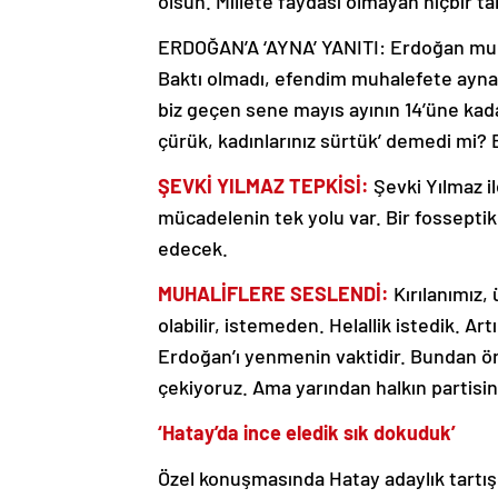
olsun. Millete faydası olmayan hiçbir t
ERDOĞAN’A ‘AYNA’ YANITI: Erdoğan muha
Baktı olmadı, efendim muhalefete ayn
biz geçen sene mayıs ayının 14’üne kada
çürük, kadınlarınız sürtük’ demedi mi
ŞEVKİ YILMAZ TEPKİSİ:
Şevki Yılmaz i
mücadelenin tek yolu var. Bir fosseptik
edecek.
MUHALİFLERE SESLENDİ:
Kırılanımız,
olabilir, istemeden. Helallik istedik. A
Erdoğan’ı yenmenin vaktidir. Bundan ö
çekiyoruz. Ama yarından halkın partisi
‘Hatay’da ince eledik sık dokuduk’
Özel konuşmasında Hatay adaylık tartışma