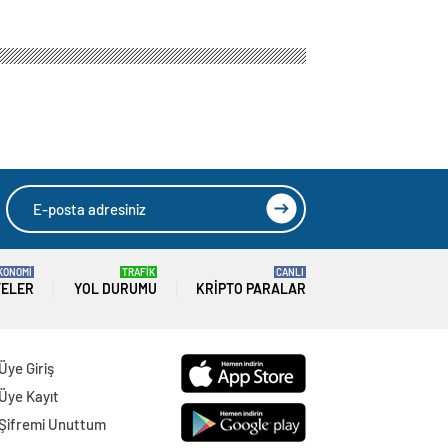
ne fırsat vermeyeceğiz
Erdoğan:
eğiz
HIZLI YORUM YAP
GÖNDER
SON DAKİKA
HABERLERİ