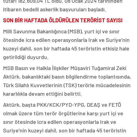
tutarı 182.609,04 TL oldu. 08 Ocak 2024 tarihinden
itibaren bedelli askerlik başvuruları başladı.
SON BİR HAFTADA ÖLDÜRÜLEN TERÖRİST SAYISI
Milli Savunma Bakanlığınca (MSB), yurt içi ve sınır
ötesinde icra edilen operasyonlarla Irak ve Suriye’nin
kuzeyi dahil, son bir haftada 45 teröristin etkisiz hale
getirildiği duyurdu.
MSB Basın ve Halkla İlişkiler Müşaviri Tuğamiral Zeki
Aktürk, bakanlıktaki basın bilgilendirme toplantısında,
Türk Silahlı Kuvvetlerinin (TSK) terörle mücadelesinin
kararlılıkla devam ettiğini belirtti.
Aktürk, başta PKK/KCK/PYD-YPG, DEAŞ ve FETÖ
olmak üzere tüm terör örgütlerine karşı yurt içi ve
sınır ötesinde icra edilen operasyonlarla Irak ve
Suriye’nin kuzeyi dahil, son bir haftada 45 teröristin