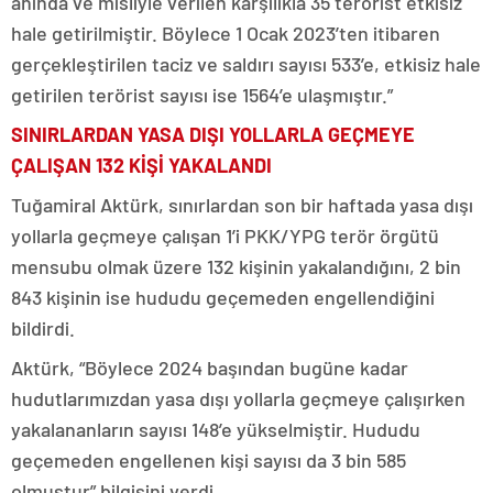
anında ve misliyle verilen karşılıkla 35 terörist etkisiz
hale getirilmiştir. Böylece 1 Ocak 2023’ten itibaren
gerçekleştirilen taciz ve saldırı sayısı 533’e, etkisiz hale
getirilen terörist sayısı ise 1564’e ulaşmıştır.”
SINIRLARDAN YASA DIŞI YOLLARLA GEÇMEYE
ÇALIŞAN 132 KİŞİ YAKALANDI
Tuğamiral Aktürk, sınırlardan son bir haftada yasa dışı
yollarla geçmeye çalışan 1’i PKK/YPG terör örgütü
mensubu olmak üzere 132 kişinin yakalandığını, 2 bin
843 kişinin ise hududu geçemeden engellendiğini
bildirdi.
Aktürk, “Böylece 2024 başından bugüne kadar
hudutlarımızdan yasa dışı yollarla geçmeye çalışırken
yakalananların sayısı 148’e yükselmiştir. Hududu
geçemeden engellenen kişi sayısı da 3 bin 585
olmuştur” bilgisini verdi.