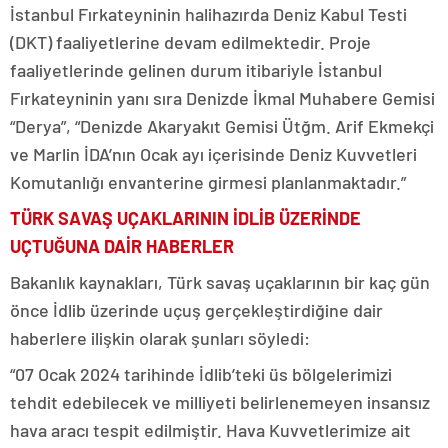
İstanbul Fırkateyninin halihazırda Deniz Kabul Testi
(DKT) faaliyetlerine devam edilmektedir. Proje
faaliyetlerinde gelinen durum itibariyle İstanbul
Fırkateyninin yanı sıra Denizde İkmal Muhabere Gemisi
“Derya”, “Denizde Akaryakıt Gemisi Ütğm. Arif Ekmekçi
ve Marlin İDA’nın Ocak ayı içerisinde Deniz Kuvvetleri
Komutanlığı envanterine girmesi planlanmaktadır.”
TÜRK SAVAŞ UÇAKLARININ İDLİB ÜZERİNDE
UÇTUĞUNA DAİR HABERLER
Bakanlık kaynakları, Türk savaş uçaklarının bir kaç gün
önce İdlib üzerinde uçuş gerçekleştirdiğine dair
haberlere ilişkin olarak şunları söyledi:
“07 Ocak 2024 tarihinde İdlib’teki üs bölgelerimizi
tehdit edebilecek ve milliyeti belirlenemeyen insansız
hava aracı tespit edilmiştir. Hava Kuvvetlerimize ait