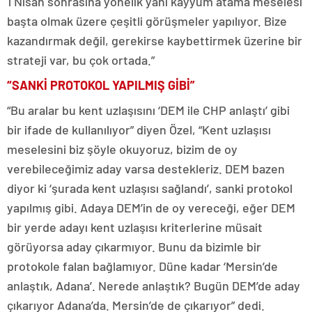
1 Nisan sonrasına yönelik yani kayyum atama meselesi
başta olmak üzere çeşitli görüşmeler yapılıyor. Bize
kazandırmak değil, gerekirse kaybettirmek üzerine bir
strateji var, bu çok ortada.”
“SANKİ PROTOKOL YAPILMIŞ GİBİ”
“Bu aralar bu kent uzlaşısını ‘DEM ile CHP anlaştı’ gibi
bir ifade de kullanılıyor” diyen Özel, “Kent uzlaşısı
meselesini biz şöyle okuyoruz, bizim de oy
verebileceğimiz aday varsa destekleriz. DEM bazen
diyor ki ‘şurada kent uzlaşısı sağlandı’, sanki protokol
yapılmış gibi. Adaya DEM’in de oy vereceği, eğer DEM
bir yerde adayı kent uzlaşısı kriterlerine müsait
görüyorsa aday çıkarmıyor. Bunu da bizimle bir
protokole falan bağlamıyor. Düne kadar ‘Mersin’de
anlaştık, Adana’. Nerede anlaştık? Bugün DEM’de aday
çıkarıyor Adana’da. Mersin’de de çıkarıyor” dedi.