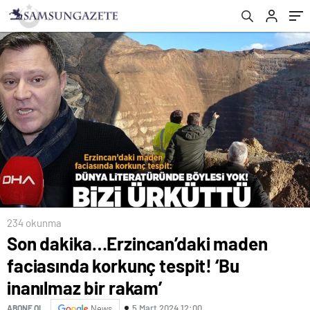
234 okunma
Son dakika…Erzincan’daki maden
faciasında korkunç tespit! ‘Bu
inanılmaz bir rakam’
5 Mart 2024 12:00
ABONE OL
News