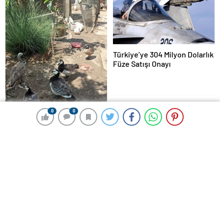
Türkiye’ye 304 Milyon Dolarlık
Füze Satışı Onayı
0
0
0
0
Akyazı’da 129 Kaçak Yaban
Hayvanı Ele Geçirildi