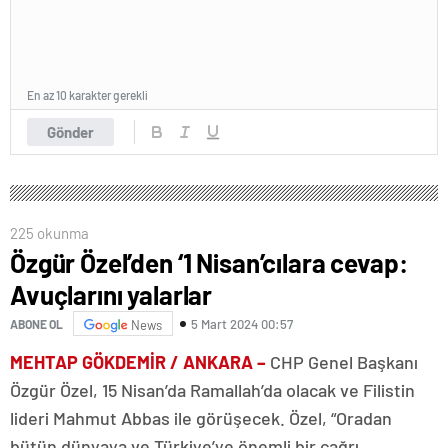
En az 10 karakter gerekli
Gönder
225 okunma
Özgür Özel’den ‘1 Nisan’cılara cevap:
Avuçlarını yalarlar
5 Mart 2024 00:57
ABONE OL
News
MEHTAP GÖKDEMİR / ANKARA –
CHP Genel Başkanı
Özgür Özel, 15 Nisan’da Ramallah’da olacak ve Filistin
lideri Mahmut Abbas ile görüşecek. Özel, “Oradan
bütün dünyaya ve Türkiye’ye önemli bir çağrı