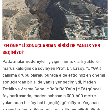
‘EN ÖNEMLİ SONUÇLARDAN BİRİSİ DE YANLIŞ YER
SEÇİMİYDİ’
Patlatmalar nedeniyle ‘liç yığını’nın tekrarlı yüklere
maruz kaldığını da söyleyen Prof. Dr. Ersoy, “UYGAR
çalışma grubu olarak, burada elde ettiğimiz en önemli
sonuçlardan birisi de yanlış yer seçimiydi. Maden
Tetkik ve Arama Genel Müdürlüğü’nün (MTA) güncel
fay haritasında, maden sahasının 300-400 metre
yakınından bir fay hattı geçtiği görülüyor. Yaşanan
kazayı bu fay tetiklemedi ama tetikleyebilirdi. Bir de