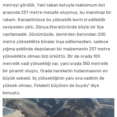
metreyi gördük. Yani taban kotuyla maksimum kot
arasında 257 metre mesafe oluşmuş, bu inanılmaz bir
rakam. Kanaatimizce bu yükseklik kontrol edilebilir
seviyeden çıktı. Dünya literatüründe böyle bir liçe
rastlamadık. Günümüzde, demirden betondan 200
metre yükseklikte binalar inşa edilemezken, sadece
yığma şeklinde depolanan bir malzemenin 257 metre
yükseklikte olması bizi ürküttü. Bir de orada 100
metrelik vadi yüksekliği var, yani orada 350 metrelik
bir piramit oluştu. Orada hareketin hızlanmasının en
büyük sebebi, liç yüksekliğinin yanı sıra vadinin de
yüksek olması. Felaketi büyüten de buydu” diye
konuştu.