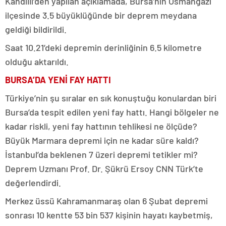
Kandilli’den yapılan açıklamada, Bursa’nın Osmangazi
ilçesinde 3.5 büyüklüğünde bir deprem meydana
geldiği bildirildi.
Saat 10.21’deki depremin derinliğinin 6.5 kilometre
olduğu aktarıldı.
BURSA’DA YENİ FAY HATTI
Türkiye’nin şu sıralar en sık konuştuğu konulardan biri
Bursa’da tespit edilen yeni fay hattı. Hangi bölgeler ne
kadar riskli, yeni fay hattının tehlikesi ne ölçüde?
Büyük Marmara depremi için ne kadar süre kaldı?
İstanbul’da beklenen 7 üzeri depremi tetikler mi?
Deprem Uzmanı Prof. Dr. Şükrü Ersoy CNN Türk’te
değerlendirdi.
Merkez üssü Kahramanmaraş olan 6 Şubat depremi
sonrası 10 kentte 53 bin 537 kişinin hayatı kaybetmiş,