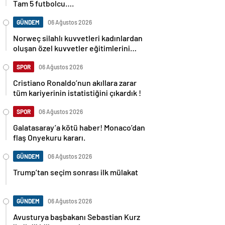
Tam 5 futbolcu….
GÜNDEM
06 Ağustos 2026
Norweç silahlı kuvvetleri kadınlardan
oluşan özel kuvvetler eğitimlerini
başlattı.
SPOR
06 Ağustos 2026
Cristiano Ronaldo’nun akıllara zarar
tüm kariyerinin istatistiğini çıkardık !
SPOR
06 Ağustos 2026
Galatasaray’a kötü haber! Monaco’dan
flaş Onyekuru kararı.
GÜNDEM
06 Ağustos 2026
Trump’tan seçim sonrası ilk mülakat
GÜNDEM
06 Ağustos 2026
Avusturya başbakanı Sebastian Kurz