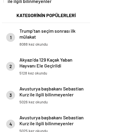
ile ilgili bilinmeyenler
KATEGORİNİN POPÜLERLERİ
Trump’tan seçim sonrası ilk
mülakat
1
8088 kez okundu
Akyazı’da 129 Kaçak Yaban
Hayvanı Ele Geçirildi
2
5128 kez okundu
Avusturya başbakanı Sebastian
Kurz ile ilgili bilinmeyenler
3
5026 kez okundu
Avusturya başbakanı Sebastian
Kurz ile ilgili bilinmeyenler
4
5025 kez okundu