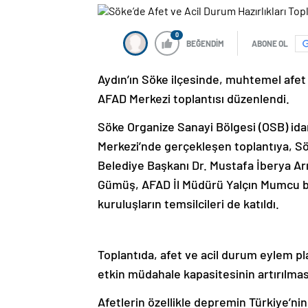
0
BEĞENDİM
ABONE OL
Aydın’ın Söke ilçesinde, muhtemel afet v
AFAD Merkezi toplantısı düzenlendi.
Söke Organize Sanayi Bölgesi (OSB) id
Merkezi’nde gerçekleşen toplantıya, Sö
Belediye Başkanı Dr. Mustafa İberya Ar
Gümüş, AFAD İl Müdürü Yalçın Mumcu baş
kuruluşların temsilcileri de katıldı.
Toplantıda, afet ve acil durum eylem plan
etkin müdahale kapasitesinin artırılma
Afetlerin özellikle depremin Türkiye’n