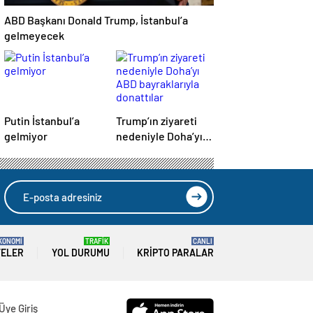
ABD Başkanı Donald Trump, İstanbul’a
gelmeyecek
Putin İstanbul’a
Trump’ın ziyareti
gelmiyor
nedeniyle Doha’yı
ABD bayraklarıyla
donattılar
KONOMİ
TRAFİK
CANLI
TELER
YOL DURUMU
KRIPTO PARALAR
Üye Giriş