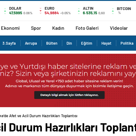
DOLAR
EURO
ALTIN
BITCOIN
47,5995
54,9884
6.535,15
%
0.06%
-0.05%
0,60
Ekonomi
Spor
Kadın
Foto Galeri
Videolar
3.Sayfa
Avrupa
Bülten
Din
Eğitim
Hayat
Politika
e’de Afet ve Acil Durum Hazırlıkları Toplantısı
l Durum Hazırlıkları Toplant