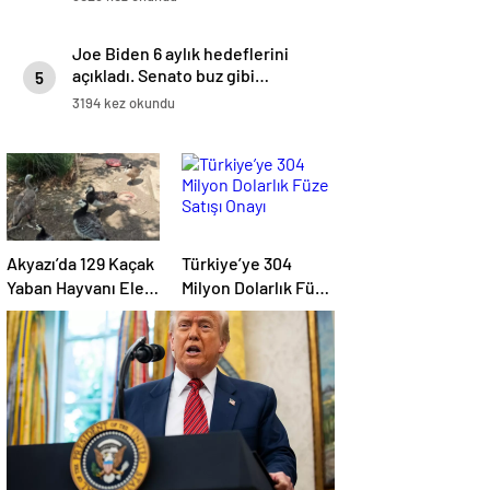
Joe Biden 6 aylık hedeflerini
açıkladı. Senato buz gibi…
5
3194 kez okundu
Akyazı’da 129 Kaçak
Türkiye’ye 304
Yaban Hayvanı Ele
Milyon Dolarlık Füze
Geçirildi
Satışı Onayı