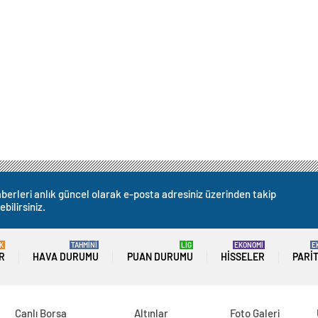
berleri anlık güncel olarak e-posta adresiniz üzerinden takip
ebilirsiniz.
K
TAHMİNİ
LİG
EKONOMİ
E
R
HAVA DURUMU
PUAN DURUMU
HISSELER
PARI
Canlı Borsa
Altınlar
Foto Galeri