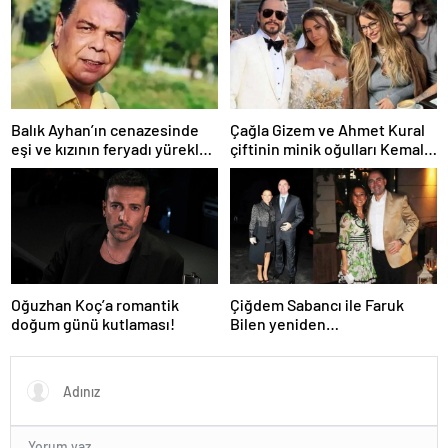
Balık Ayhan’ın cenazesinde
Çağla Gizem ve Ahmet Kural
eşi ve kızının feryadı yürekleri
çiftinin minik oğulları Kemal, 1
dağladı: “Baba kalk canım
yaşına bastı! İşte doğum
yanıyor!”
gününden kareler!
Oğuzhan Koç’a romantik
Çiğdem Sabancı ile Faruk
doğum günü kutlaması!
Bilen yeniden
adliyelik… Sabancıların eski
damadı, eski eşinin hapis
yatmasını istedi!