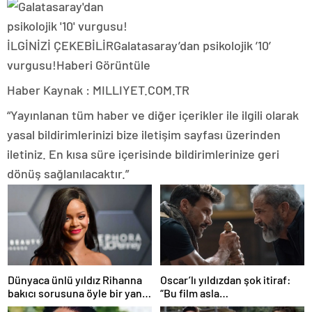
İLGİNİZİ ÇEKEBİLİR
Galatasaray’dan psikolojik ’10’
vurgusu!
Haberi Görüntüle
Haber Kaynak : MILLIYET.COM.TR
“Yayınlanan tüm haber ve diğer içerikler ile ilgili olarak
yasal bildirimlerinizi bize iletişim sayfası üzerinden
iletiniz. En kısa süre içerisinde bildirimlerinize geri
dönüş sağlanılacaktır.”
Dünyaca ünlü yıldız Rihanna
Oscar’lı yıldızdan şok itiraf:
bakıcı sorusuna öyle bir yanıt
“Bu film asla
verdi ki! “35 yıl boyunca…”
yayınlanmamalıydı!”