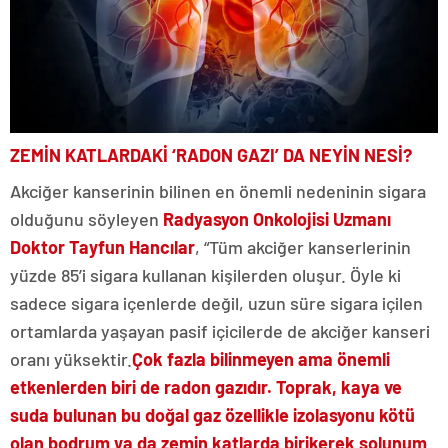
ZEMİN KATLARDAKİ ‘RADON GAZI’ DA NEYİN NESİ?
Akciğer kanserinin bilinen en önemli nedeninin sigara
olduğunu söyleyen
Radyasyon Onkolojisi Uzmanı
Doktor Tayfun Hancılar
, “Tüm akciğer kanserlerinin
yüzde 85’i sigara kullanan kişilerden oluşur. Öyle ki
sadece sigara içenlerde değil, uzun süre sigara içilen
ortamlarda yaşayan pasif içicilerde de akciğer kanseri
oranı yüksektir.
Çok fazla bilinmeyen ama önemli
etkenlerden biri de radon gazıdır. Toprak, kaya ve
suda bulunan bu doğal gaz özellikle izolasyonu kötü
olan bodrum ya da zemin katlarda birikerek solunum