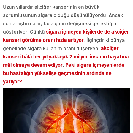
Uzun yıllardır akciğer kanserinin en büyük
sorumlusunun sigara olduğu düşünülüyordu. Ancak
son araştırmalar, bu algının değişmesi gerektiğini
gösteriyor. Çünkü
sigara içmeyen kişilerde de akciğer
kanseri görülme oranı hızla artıyor
. İlginçtir ki dünya
genelinde sigara kullanım oranı düşerken,
akciğer
kanseri hâlâ her yıl yaklaşık 2 milyon insanın hayatına
mâl olmaya devam ediyor
.
Peki sigara içmeyenlerde
bu hastalığın yükselişe geçmesinin ardında ne
yatıyor?