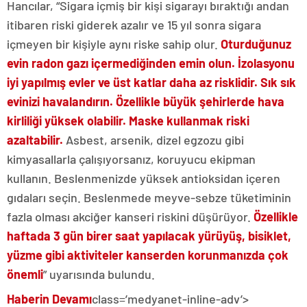
Hancılar, “Sigara içmiş bir kişi sigarayı bıraktığı andan
itibaren riski giderek azalır ve 15 yıl sonra sigara
içmeyen bir kişiyle aynı riske sahip olur.
Oturduğunuz
evin radon gazı içermediğinden emin olun. İzolasyonu
iyi yapılmış evler ve üst katlar daha az risklidir. Sık sık
evinizi havalandırın. Özellikle büyük şehirlerde hava
kirliliği yüksek olabilir. Maske kullanmak riski
azaltabilir.
Asbest, arsenik, dizel egzozu gibi
kimyasallarla çalışıyorsanız, koruyucu ekipman
kullanın. Beslenmenizde yüksek antioksidan içeren
gıdaları seçin. Beslenmede meyve-sebze tüketiminin
fazla olması akciğer kanseri riskini düşürüyor.
Özellikle
haftada 3 gün birer saat yapılacak yürüyüş, bisiklet,
yüzme gibi aktiviteler kanserden korunmanızda çok
önemli
” uyarısında bulundu.
Haberin Devamı
class=’medyanet-inline-adv’>