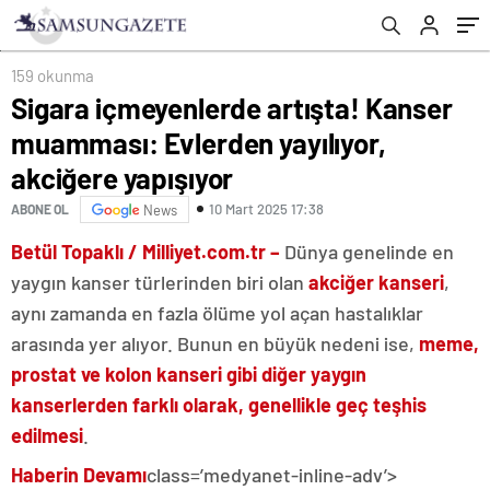
yapışıyor
kaÃ§tÄ±m
159 okunma
Sigara içmeyenlerde artışta! Kanser
muamması: Evlerden yayılıyor,
akciğere yapışıyor
10 Mart 2025 17:38
ABONE OL
News
Betül Topaklı / Milliyet.com.tr –
Dünya genelinde en
yaygın kanser türlerinden biri olan
akciğer kanseri
,
aynı zamanda en fazla ölüme yol açan hastalıklar
arasında yer alıyor. Bunun en büyük nedeni ise,
meme,
prostat ve kolon kanseri gibi diğer yaygın
kanserlerden farklı olarak, genellikle geç teşhis
edilmesi
.
Haberin Devamı
class=’medyanet-inline-adv’>