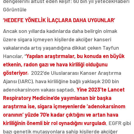
dengelerini altüst eden keşif: 60 bin yıl yetecek
Haberi
Görüntüle
‘HEDEFE YÖNELİK İLAÇLARA DAHA UYGUNLAR’
Ancak son yıllarda kadınlarda daha belirgin olmak
üzere sigara içmeyen kişilerde akciğer kanseri
vakalarında artış yaşandığına dikkat çeken Tayfun
Hancılar, “
Yapılan araştırmalar, bu konuda en büyük
etkenin, radon gazı ve hava kirliliği olduğunu
gösteriyor.
2022’de Uluslararası Kanser Araştırma
Ajansı (IARC), hava kirliliğine bağlı yaklaşık 200 bin
adenokarsinom vakası saptadı.
Yine 2023’te Lancet
Respiratory Medicine’de yayımlanan bir başka
araştırma ise, sigara içmeyenlerde ‘adenokarsinom
oranının’ yüzde 70’e kadar çıktığını ve artan hava
kirliliğinin önemli bir rol oynadığını vurguladı
. EGFR gibi
bazı genetik mutasyonlara sahip kişilerde akciğer