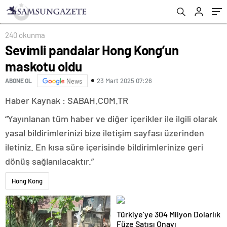
240 okunma
Sevimli pandalar Hong Kong’un
maskotu oldu
23 Mart 2025 07:26
ABONE OL
News
Haber Kaynak : SABAH.COM.TR
“Yayınlanan tüm haber ve diğer içerikler ile ilgili olarak
yasal bildirimlerinizi bize iletişim sayfası üzerinden
iletiniz. En kısa süre içerisinde bildirimlerinize geri
dönüş sağlanılacaktır.”
Hong Kong
Türkiye’ye 304 Milyon Dolarlık
Füze Satışı Onayı