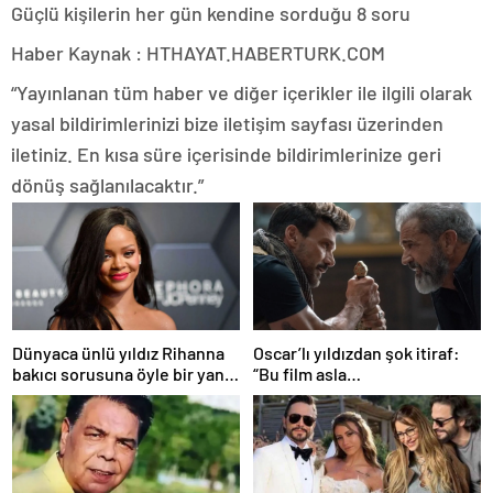
Güçlü kişilerin her gün kendine sorduğu 8 soru
Haber Kaynak : HTHAYAT.HABERTURK.COM
“Yayınlanan tüm haber ve diğer içerikler ile ilgili olarak
yasal bildirimlerinizi bize iletişim sayfası üzerinden
iletiniz. En kısa süre içerisinde bildirimlerinize geri
dönüş sağlanılacaktır.”
Dünyaca ünlü yıldız Rihanna
Oscar’lı yıldızdan şok itiraf:
bakıcı sorusuna öyle bir yanıt
“Bu film asla
verdi ki! “35 yıl boyunca…”
yayınlanmamalıydı!”