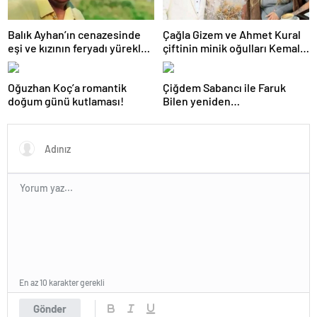
Balık Ayhan’ın cenazesinde
Çağla Gizem ve Ahmet Kural
eşi ve kızının feryadı yürekleri
çiftinin minik oğulları Kemal, 1
dağladı: “Baba kalk canım
yaşına bastı! İşte doğum
yanıyor!”
gününden kareler!
Oğuzhan Koç’a romantik
Çiğdem Sabancı ile Faruk
doğum günü kutlaması!
Bilen yeniden
adliyelik… Sabancıların eski
damadı, eski eşinin hapis
yatmasını istedi!
En az 10 karakter gerekli
Gönder