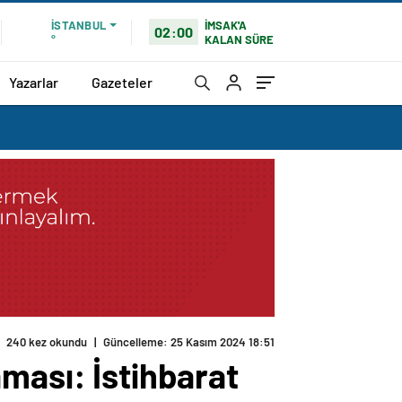
İMSAK'A
İSTANBUL
02:00
KALAN SÜRE
°
Yazarlar
Gazeteler
ması: İstihbarat