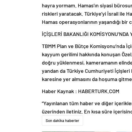
hayra yormam. Hamas’ın siyasi bürosunu
riskleri yaratacak. Türkiye’yi İsrail ile H
Hamas operasyonlarının yaşandığı bir coğ
İÇİŞLERİ BAKANLIĞI KOMİSYONU’NDA
TBMM Plan ve Bütçe Komisyonu’nda İçiş
kayyum gerilimi hakkında konuşan Özel, 
doğru yüklenmesi, kameramanın elinde
yandan da Türkiye Cumhuriyeti İçişleri B
karesine yer almasını da hoşuma gitmed
Haber Kaynak : HABERTURK.COM
“Yayınlanan tüm haber ve diğer içerikler i
üzerinden iletiniz. En kısa süre içerisin
Son dakika haberler