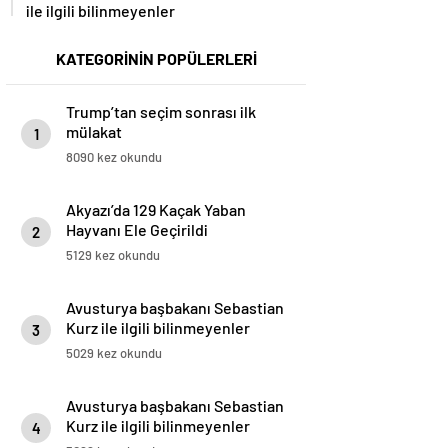
ile ilgili bilinmeyenler
KATEGORİNİN POPÜLERLERİ
Trump’tan seçim sonrası ilk
mülakat
1
8090 kez okundu
Akyazı’da 129 Kaçak Yaban
Hayvanı Ele Geçirildi
2
5129 kez okundu
Avusturya başbakanı Sebastian
Kurz ile ilgili bilinmeyenler
3
5029 kez okundu
Avusturya başbakanı Sebastian
Kurz ile ilgili bilinmeyenler
4