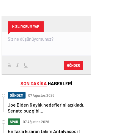
HIZLI YORUM YAP
GÖNDER
SON DAKİKA
HABERLERİ
GÜNDEM
07 Ağustos 2026
Joe Biden 6 aylık hedeflerini açıkladı.
Senato buz gibi…
SPOR
07 Ağustos 2026
En fazla kızaran takım Antalyaspor!