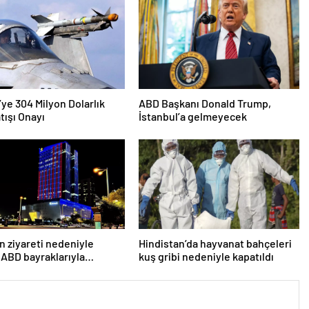
’ye 304 Milyon Dolarlık
ABD Başkanı Donald Trump,
tışı Onayı
İstanbul’a gelmeyecek
n ziyareti nedeniyle
Hindistan’da hayvanat bahçeleri
 ABD bayraklarıyla
kuş gribi nedeniyle kapatıldı
lar