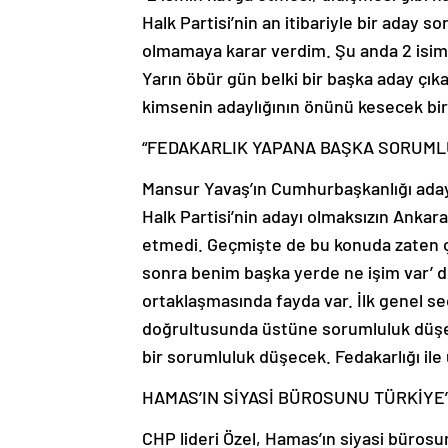
Halk Partisi’nin an itibariyle bir aday
olmamaya karar verdim. Şu anda 2 isi
Yarın öbür gün belki bir başka aday çık
kimsenin adaylığının önünü kesecek bi
“FEDAKARLIK YAPANA BAŞKA SORUML
Mansur Yavaş’ın Cumhurbaşkanlığı aday
Halk Partisi’nin adayı olmaksızın Ankar
etmedi. Geçmişte de bu konuda zaten ç
sonra benim başka yerde ne işim var’ d
ortaklaşmasında fayda var. İlk genel s
doğrultusunda üstüne sorumluluk düşen
bir sorumluluk düşecek. Fedakarlığı ile
HAMAS’IN SİYASİ BÜROSUNU TÜRKİYE’
CHP lideri Özel, Hamas’ın siyasi bürosun