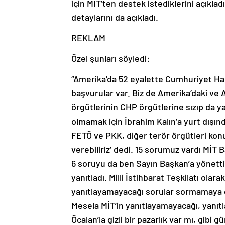
için MİT’ten destek istediklerini açıkla
detaylarını da açıkladı.
REKLAM
Özel şunları söyledi:
“Amerika’da 52 eyalette Cumhuriyet Halk 
başvurular var. Biz de Amerika’daki ve
örgütlerinin CHP örgütlerine sızıp da y
olmamak için İbrahim Kalın’a yurt dışında
FETÖ ve PKK, diğer terör örgütleri ko
verebiliriz’ dedi. 15 sorumuz vardı MİT B
6 soruyu da ben Sayın Başkan’a yönettim
yanıtladı. Milli İstihbarat Teşkilatı ola
yanıtlayamayacağı sorular sormamaya öz
Mesela MİT’in yanıtlayamayacağı, yanıtl
Öcalan’la gizli bir pazarlık var mı, gibi 