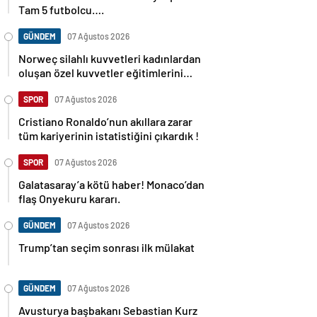
Tam 5 futbolcu….
GÜNDEM
07 Ağustos 2026
Norweç silahlı kuvvetleri kadınlardan
oluşan özel kuvvetler eğitimlerini
başlattı.
SPOR
07 Ağustos 2026
Cristiano Ronaldo’nun akıllara zarar
tüm kariyerinin istatistiğini çıkardık !
SPOR
07 Ağustos 2026
Galatasaray’a kötü haber! Monaco’dan
flaş Onyekuru kararı.
GÜNDEM
07 Ağustos 2026
Trump’tan seçim sonrası ilk mülakat
GÜNDEM
07 Ağustos 2026
Avusturya başbakanı Sebastian Kurz