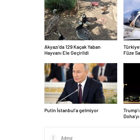
Akyazı’da 129 Kaçak Yaban
Türkiye
Hayvanı Ele Geçirildi
Füze Sa
Putin İstanbul’a gelmiyor
Trump’ı
Doha’yı
donattı