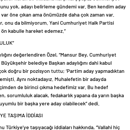
 sorunu yok, adayı belirleme gündemi var. Ben kendim aday
m var öne çıkan ama önümüzde daha çok zaman var.
ar, onu da bilmiyorum. Yani Cumhuriyet Halk Partisi
r ön kabulle hareket edemez.”
ULUK”
lığını değerlendiren Özel, “Mansur Bey, Cumhuriyet
a Büyükşehir belediye Başkan adaylığını dahi kabul
ok doğru bir pozisyon tuttu; ‘Partim aday yapmadıktan
emişti. Aynı noktadayız. Muhalefetin bir adayda
eçimden de birinci çıkma hedefimiz var. Bu hedef
, sorumluluk alacak, fedakarlık yapana da yarın başka
 uyumlu bir başka yere aday olabilecek” dedi.
YE TAŞIMA İDDİASI
u Türkiye’ye taşıyacağı iddiaları hakkında, “Vallahi hiç