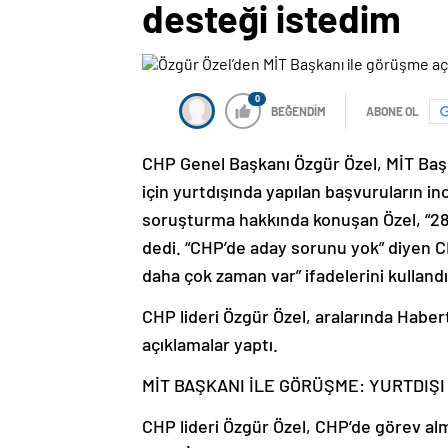
desteği istedim
0
BEĞENDİM
ABONE OL
CHP Genel Başkanı Özgür Özel, MİT Başk
için yurtdışında yapılan başvuruların in
soruşturma hakkında konuşan Özel, “28 
dedi. “CHP’de aday sorunu yok” diyen C
daha çok zaman var” ifadelerini kullandı
CHP lideri Özgür Özel, aralarında Haber
açıklamalar yaptı.
MİT BAŞKANI İLE GÖRÜŞME: YURTDIŞI
CHP lideri Özgür Özel, CHP’de görev alm