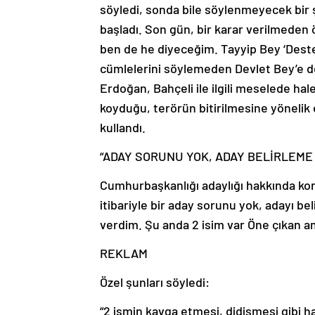
söyledi, sonda bile söylenmeyecek bir
başladı. Son gün, bir karar verilmeden ö
ben de he diyeceğim. Tayyip Bey ‘Destek
cümlelerini söylemeden Devlet Bey’e de
Erdoğan, Bahçeli ile ilgili meselede hal
koyduğu, terörün bitirilmesine yönelik 
kullandı.
“ADAY SORUNU YOK, ADAY BELİRLEME
Cumhurbaşkanlığı adaylığı hakkında kon
itibariyle bir aday sorunu yok, adayı 
verdim. Şu anda 2 isim var Öne çıkan 
REKLAM
Özel şunları söyledi:
“2 ismin kavga etmesi, didişmesi gibi ha