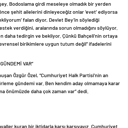
 şey. Bodoslama girdi meseleye olmadık bir yerden
nce şehit ailelerini dinleyeceğiz onlar ‘evet’ ediyorsa
liyorum’ falan diyor, Devlet Bey’in söylediği
stek verdiğini, aralarında sorun olmadığını söylüyor.
en daha tedirgin ve bekliyor. Çünkü Bahçeli’nin ortaya
evrensel birikimlere uygun tutum değil” ifadelerini
 GÜNDEMİ VAR”
uşan Özgür Özel, “Cumhuriyet Halk Partisi’nin an
belirleme gündemi var. Ben kendim aday olmamaya karar
ama önümüzde daha çok zaman var” dedi.
yaller kuran bir iktidarla karşı karşıyayız. Cumhuriyet