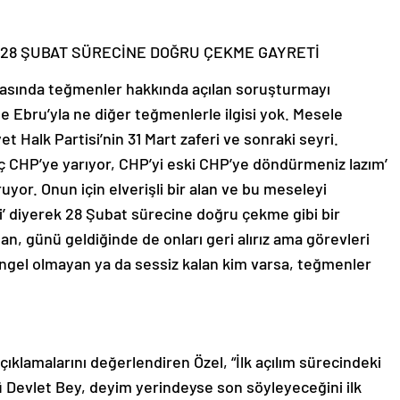
28 ŞUBAT SÜRECİNE DOĞRU ÇEKME GAYRETİ
asında teğmenler hakkında açılan soruşturmayı
 Ebru’yla ne diğer teğmenlerle ilgisi yok. Mesele
 Halk Partisi’nin 31 Mart zaferi ve sonraki seyri.
eç CHP’ye yarıyor, CHP’yi eski CHP’ye döndürmeniz lazım’
ruyor. Onun için elverişli bir alan ve bu meseleyi
’ diyerek 28 Şubat sürecine doğru çekme gibi bir
an, günü geldiğinde de onları geri alırız ama görevleri
ngel olmayan ya da sessiz kalan kim varsa, teğmenler
ıklamalarını değerlendiren Özel, “İlk açılım sürecindeki
ü Devlet Bey, deyim yerindeyse son söyleyeceğini ilk