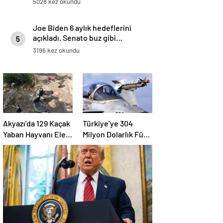
5028 kez okundu
Joe Biden 6 aylık hedeflerini
açıkladı. Senato buz gibi…
5
3196 kez okundu
Akyazı’da 129 Kaçak
Türkiye’ye 304
Yaban Hayvanı Ele
Milyon Dolarlık Füze
Geçirildi
Satışı Onayı