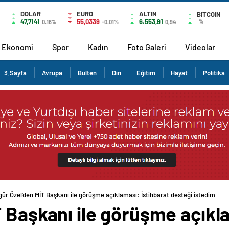
DOLAR
EURO
ALTIN
BITCOIN
47,7141
55,0339
6.553,91
%
0.16%
-0.01%
0,94
Ekonomi
Spor
Kadın
Foto Galeri
Videolar
3.Sayfa
Avrupa
Bülten
Din
Eğitim
Hayat
Politika
gür Özel’den MİT Başkanı ile görüşme açıklaması: İstihbarat desteği istedim
 Başkanı ile görüşme açıkla