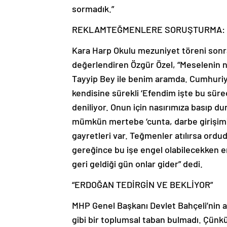
sormadık.”
REKLAM
TEĞMENLERE SORUŞTURMA: 
Kara Harp Okulu mezuniyet töreni sonr
değerlendiren Özgür Özel, “Meselenin ne
Tayyip Bey ile benim aramda. Cumhuriyet
kendisine sürekli ‘Efendim işte bu sür
deniliyor. Onun için nasırımıza basıp du
mümkün mertebe ‘cunta, darbe girişimi
gayretleri var. Teğmenler atılırsa ordud
gereğince bu işe engel olabilecekken e
geri geldiği gün onlar gider” dedi.
“ERDOĞAN TEDİRGİN VE BEKLİYOR”
MHP Genel Başkanı Devlet Bahçeli’nin aç
gibi bir toplumsal taban bulmadı. Çünk