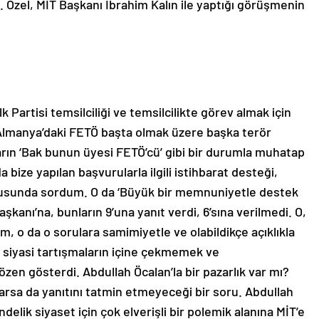
dı. Özel, MİT Başkanı İbrahim Kalın ile yaptığı görüşmenin
Partisi temsilciliği ve temsilcilikte görev almak için
 Almanya’daki FETÖ başta olmak üzere başka terör
arın ‘Bak bunun üyesi FETÖ’cü’ gibi bir durumla muhatap
 bize yapılan başvurularla ilgili istihbarat desteği,
nusunda sordum. O da ‘Büyük bir memnuniyetle destek
aşkanı’na, bunların 9’una yanıt verdi, 6’sına verilmedi. O,
, o da o sorulara samimiyetle ve olabildikçe açıklıkla
rak siyasi tartışmaların içine çekmemek ve
en gösterdi. Abdullah Öcalan’la bir pazarlık var mı?
arsa da yanıtını tatmin etmeyeceği bir soru. Abdullah
gündelik siyaset için çok elverişli bir polemik alanına MİT’e