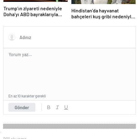
Trump’ın ziyareti nedeniyle
Hindistan’da hayvanat
Doha’yı ABD bayraklarıyla
bahçeleri kuş gribi nedeniyle
donattılar
kapatıldı
En az 10 karakter gerekli
Gönder
201 okunma