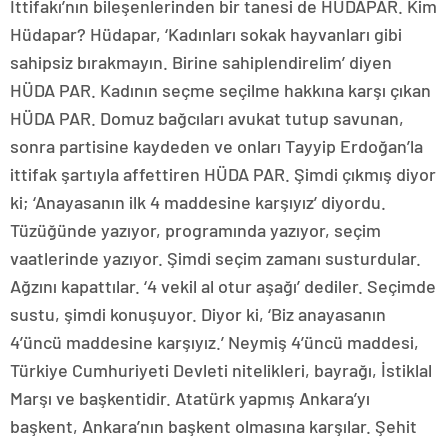
İttifakı’nın bileşenlerinden bir tanesi de HÜDAPAR. Kim
Hüdapar? Hüdapar, ‘Kadınları sokak hayvanları gibi
sahipsiz bırakmayın. Birine sahiplendirelim’ diyen
HÜDA PAR. Kadının seçme seçilme hakkına karşı çıkan
HÜDA PAR. Domuz bağcıları avukat tutup savunan,
sonra partisine kaydeden ve onları Tayyip Erdoğan’la
ittifak şartıyla affettiren HÜDA PAR. Şimdi çıkmış diyor
ki; ‘Anayasanın ilk 4 maddesine karşıyız’ diyordu.
Tüzüğünde yazıyor, programında yazıyor, seçim
vaatlerinde yazıyor. Şimdi seçim zamanı susturdular.
Ağzını kapattılar. ‘4 vekil al otur aşağı’ dediler. Seçimde
sustu, şimdi konuşuyor. Diyor ki, ‘Biz anayasanın
4’üncü maddesine karşıyız.’ Neymiş 4’üncü maddesi,
Türkiye Cumhuriyeti Devleti nitelikleri, bayrağı, İstiklal
Marşı ve başkentidir. Atatürk yapmış Ankara’yı
başkent, Ankara’nın başkent olmasına karşılar. Şehit