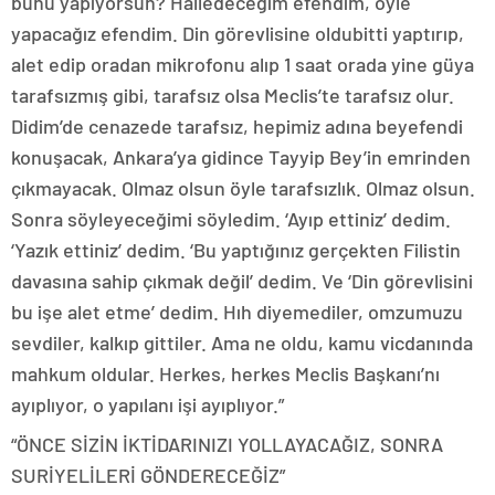
bunu yapıyorsun? Halledeceğim efendim, öyle
yapacağız efendim. Din görevlisine oldubitti yaptırıp,
alet edip oradan mikrofonu alıp 1 saat orada yine güya
tarafsızmış gibi, tarafsız olsa Meclis’te tarafsız olur.
Didim’de cenazede tarafsız, hepimiz adına beyefendi
konuşacak, Ankara’ya gidince Tayyip Bey’in emrinden
çıkmayacak. Olmaz olsun öyle tarafsızlık. Olmaz olsun.
Sonra söyleyeceğimi söyledim. ‘Ayıp ettiniz’ dedim.
‘Yazık ettiniz’ dedim. ‘Bu yaptığınız gerçekten Filistin
davasına sahip çıkmak değil’ dedim. Ve ‘Din görevlisini
bu işe alet etme’ dedim. Hıh diyemediler, omzumuzu
sevdiler, kalkıp gittiler. Ama ne oldu, kamu vicdanında
mahkum oldular. Herkes, herkes Meclis Başkanı’nı
ayıplıyor, o yapılanı işi ayıplıyor.”
“ÖNCE SİZİN İKTİDARINIZI YOLLAYACAĞIZ, SONRA
SURİYELİLERİ GÖNDERECEĞİZ”