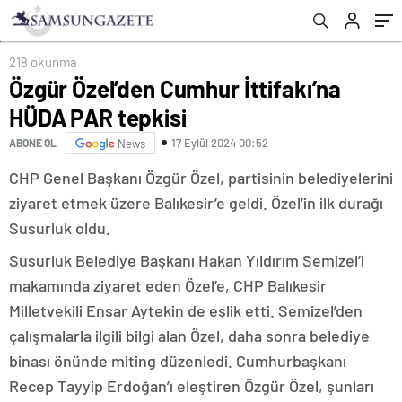
218 okunma
Özgür Özel’den Cumhur İttifakı’na
HÜDA PAR tepkisi
17 Eylül 2024 00:52
ABONE OL
News
CHP Genel Başkanı Özgür Özel, partisinin belediyelerini
ziyaret etmek üzere Balıkesir’e geldi. Özel’in ilk durağı
Susurluk oldu.
Susurluk Belediye Başkanı Hakan Yıldırım Semizel’i
makamında ziyaret eden Özel’e, CHP Balıkesir
Milletvekili Ensar Aytekin de eşlik etti. Semizel’den
çalışmalarla ilgili bilgi alan Özel, daha sonra belediye
binası önünde miting düzenledi. Cumhurbaşkanı
Recep Tayyip Erdoğan’ı eleştiren Özgür Özel, şunları