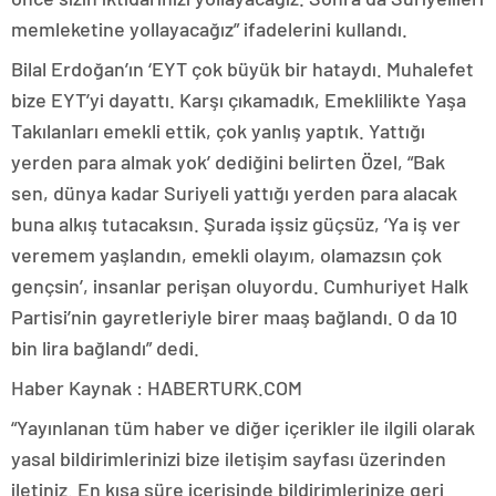
memleketine yollayacağız” ifadelerini kullandı.
Bilal Erdoğan’ın ‘EYT çok büyük bir hataydı. Muhalefet
bize EYT’yi dayattı. Karşı çıkamadık, Emeklilikte Yaşa
Takılanları emekli ettik, çok yanlış yaptık. Yattığı
yerden para almak yok’ dediğini belirten Özel, “Bak
sen, dünya kadar Suriyeli yattığı yerden para alacak
buna alkış tutacaksın. Şurada işsiz güçsüz, ‘Ya iş ver
veremem yaşlandın, emekli olayım, olamazsın çok
gençsin’, insanlar perişan oluyordu. Cumhuriyet Halk
Partisi’nin gayretleriyle birer maaş bağlandı. O da 10
bin lira bağlandı” dedi.
Haber Kaynak : HABERTURK.COM
“Yayınlanan tüm haber ve diğer içerikler ile ilgili olarak
yasal bildirimlerinizi bize iletişim sayfası üzerinden
iletiniz. En kısa süre içerisinde bildirimlerinize geri