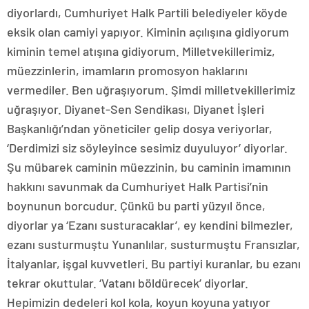
diyorlardı, Cumhuriyet Halk Partili belediyeler köyde
eksik olan camiyi yapıyor. Kiminin açılışına gidiyorum
kiminin temel atışına gidiyorum. Milletvekillerimiz,
müezzinlerin, imamların promosyon haklarını
vermediler. Ben uğraşıyorum. Şimdi milletvekillerimiz
uğraşıyor. Diyanet-Sen Sendikası, Diyanet İşleri
Başkanlığı’ndan yöneticiler gelip dosya veriyorlar,
‘Derdimizi siz söyleyince sesimiz duyuluyor’ diyorlar.
Şu mübarek caminin müezzinin, bu caminin imamının
hakkını savunmak da Cumhuriyet Halk Partisi’nin
boynunun borcudur. Çünkü bu parti yüzyıl önce,
diyorlar ya ‘Ezanı susturacaklar’, ey kendini bilmezler,
ezanı susturmuştu Yunanlılar, susturmuştu Fransızlar,
İtalyanlar, işgal kuvvetleri. Bu partiyi kuranlar, bu ezanı
tekrar okuttular. ‘Vatanı böldürecek’ diyorlar.
Hepimizin dedeleri kol kola, koyun koyuna yatıyor