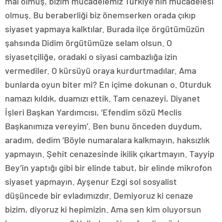
mal olmuş, bizim mücadelemiz Türkiye’nin mücadelesi
olmuş. Bu beraberliği biz önemserken orada çıkıp
siyaset yapmaya kalktılar. Burada ilçe örgütümüzün
şahsında Didim örgütümüze selam olsun. O
siyasetçiliğe, oradaki o siyasi cambazlığa izin
vermediler. O kürsüyü oraya kurdurtmadılar. Ama
bunlarda oyun biter mi? En içime dokunan o. Oturduk
namazı kıldık, duamızı ettik. Tam cenazeyi, Diyanet
İşleri Başkan Yardımcısı, ‘Efendim sözü Meclis
Başkanımıza vereyim’. Ben bunu önceden duydum,
aradım, dedim ‘Böyle numaralara kalkmayın, haksızlık
yapmayın. Şehit cenazesinde ikilik çıkartmayın. Tayyip
Bey’in yaptığı gibi bir elinde tabut, bir elinde mikrofon
siyaset yapmayın. Ayşenur Ezgi sol sosyalist
düşüncede bir evladımızdır. Demiyoruz ki cenaze
bizim, diyoruz ki hepimizin. Ama sen kim oluyorsun