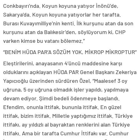
Conkbayırı’nda. Koyun koyuna yatıyor İnönü’de,
Sakarya’da. Koyun koyuna yatıyorlar her tarafta.
Burası Kuvayımilliye’nin kenti. İlk kurşunu atan da son
kurşunu atan da Balıkesir’den, söylüyorum ki, CHP
varken kimse bu vatanı bölemez.”
“BENİM HÜDA PAR’A SÖZÜM YOK, MİKROP MİKROPTUR”
Eleştirilerini, anayasanın 4’üncü maddesine karşı
olduklarını açıklayan HÜDA PAR Genel Başkanı Zekeriya
Yapıcıoğlu üzerinden sürdüren Özel, “Maalesef 3 oy
uğruna, 5 oy uğruna olmadık işler yapıldı, yapılmaya
devam ediyor. Şimdi bedeli ödenmeye başlandı.
Efendim, onunla ittifak, bununla ittifak. En güzel
ittifak, bizim ittifak. Milletle yaptığımız ittifak. Türkiye
ittifakı, ay yıldızlı al bayraktan renklerini alan Türkiye
ittifakı. Ama bir tarafta Cumhur İttifakı var. Cumhur