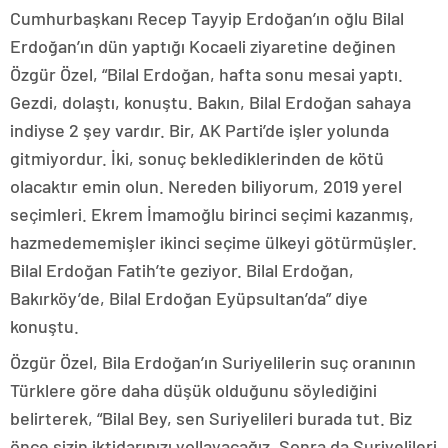
Cumhurbaşkanı Recep Tayyip Erdoğan’ın oğlu Bilal
Erdoğan’ın dün yaptığı Kocaeli ziyaretine değinen
Özgür Özel, “Bilal Erdoğan, hafta sonu mesai yaptı.
Gezdi, dolaştı, konuştu. Bakın, Bilal Erdoğan sahaya
indiyse 2 şey vardır. Bir, AK Parti’de işler yolunda
gitmiyordur. İki, sonuç beklediklerinden de kötü
olacaktır emin olun. Nereden biliyorum, 2019 yerel
seçimleri. Ekrem İmamoğlu birinci seçimi kazanmış,
hazmedememişler ikinci seçime ülkeyi götürmüşler.
Bilal Erdoğan Fatih’te geziyor. Bilal Erdoğan,
Bakırköy’de, Bilal Erdoğan Eyüpsultan’da” diye
konuştu.
Özgür Özel, Bila Erdoğan’ın Suriyelilerin suç oranının
Türklere göre daha düşük olduğunu söylediğini
belirterek, “Bilal Bey, sen Suriyelileri burada tut. Biz
önce sizin iktidarınızı yollayacağız. Sonra da Suriyelileri